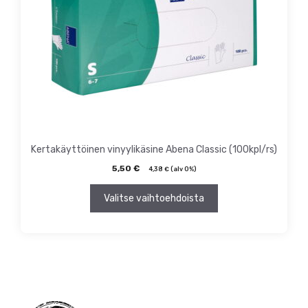
Voit
tehdä
valinnat
tuotteen
sivulla.
Kertakäyttöinen vinyylikäsine Abena Classic (100kpl/rs)
5,50
€
4,38
€
(alv 0%)
Valitse vaihtoehdoista