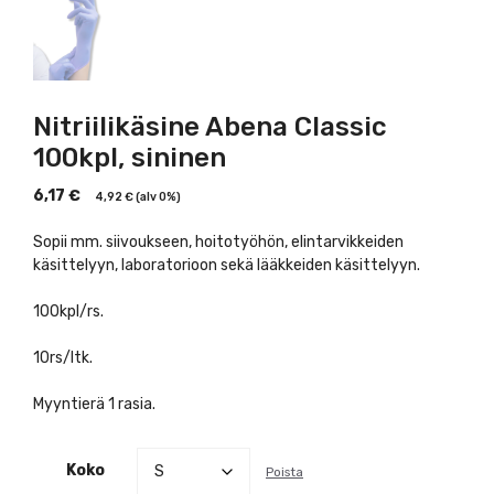
Nitriilikäsine Abena Classic
100kpl, sininen
6,17
€
4,92
€
(alv 0%)
Sopii mm. siivoukseen, hoitotyöhön, elintarvikkeiden
käsittelyyn, laboratorioon sekä lääkkeiden käsittelyyn.
100kpl/rs.
10rs/ltk.
Myyntierä 1 rasia.
Koko
Poista