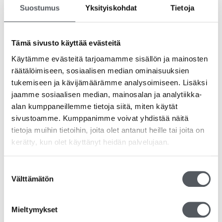
Nitriilimateriaali tunnetaan
kestävyydestään ja
Suostumus
Yksityiskohdat
Tietoja
kemikaalinkestävyydestään
, joten käsine suojaa
tehokkaasti sekä nesteiltä että monilta kemiallisilta
yhdisteiltä. Samalla se säilyttää korkean joustavuuden ja
Tämä sivusto käyttää evästeitä
käyttömukavuuden.
Käytämme evästeitä tarjoamamme sisällön ja mainosten
Valitse tämä nitriilitutkimuskäsine, kun tarvitset
räätälöimiseen, sosiaalisen median ominaisuuksien
luotettavan, monikäyttöisen ja turvallisen suojan
–
tukemiseen ja kävijämäärämme analysoimiseen. Lisäksi
tinkimättä istuvuudesta tai tuntoherkkyydestä.
jaamme sosiaalisen median, mainosalan ja analytiikka-
alan kumppaneillemme tietoja siitä, miten käytät
Tutustu myös
sivustoamme. Kumppanimme voivat yhdistää näitä
tietoja muihin tietoihin, joita olet antanut heille tai joita on
kerätty, kun olet käyttänyt heidän palvelujaan.
Suostumuksen
Välttämätön
valinta
Mieltymykset