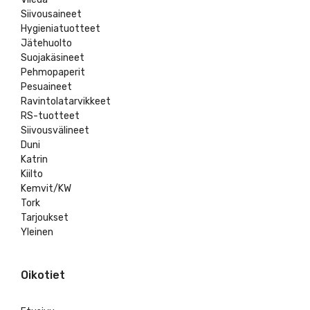
Siivousaineet
Hygieniatuotteet
Jätehuolto
Suojakäsineet
Pehmopaperit
Pesuaineet
Ravintolatarvikkeet
RS-tuotteet
Siivousvälineet
Duni
Katrin
Kiilto
Kemvit/KW
Tork
Tarjoukset
Yleinen
Oikotiet