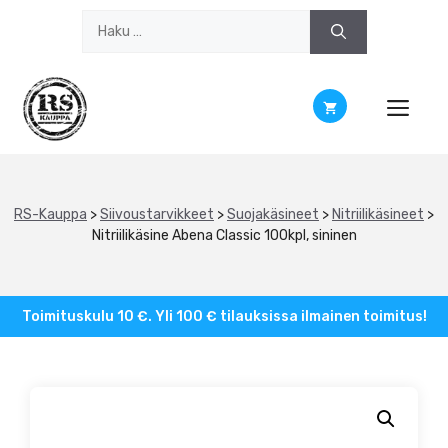
Siirry
Haku:
sisältöön
RS-Kauppa
>
Siivoustarvikkeet
>
Suojakäsineet
>
Nitriilikäsineet
>
Nitriilikäsine Abena Classic 100kpl, sininen
Toimituskulu 10 €. Yli 100 € tilauksissa ilmainen toimitus!