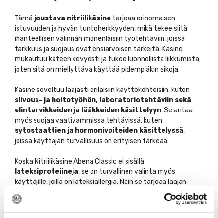
Tämä
joustava nitriilikäsine
tarjoaa erinomaisen
istuvuuden ja hyvän tuntoherkkyyden, mikä tekee siitä
ihanteellisen valinnan monenlaisiin työtehtäviin, joissa
tarkkuus ja suojaus ovat ensiarvoisen tärkeitä. Käsine
mukautuu käteen kevyesti ja tukee luonnollista liikkumista,
joten sitä on miellyttävä käyttää pidempiäkin aikoja.
Käsine soveltuu laajasti erilaisiin käyttökohteisiin, kuten
siivous- ja hoitotyöhön, laboratoriotehtäviin sekä
elintarvikkeiden ja lääkkeiden käsittelyyn
. Se antaa
myös suojaa vaativammissa tehtävissä, kuten
sytostaattien ja hormonivoiteiden käsittelyssä
,
joissa käyttäjän turvallisuus on erityisen tärkeää.
Koska Nitriilikäsine Abena Classic ei sisällä
lateksiproteiineja
, se on turvallinen valinta myös
käyttäjille, joilla on lateksiallergia. Näin se tarjoaa laajan
käyttömahdollisuuden eri työympäristöissä ilman
allergiariskiä.