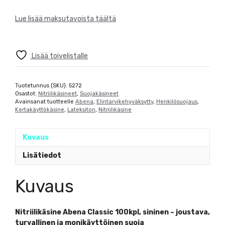
Lue lisää maksutavoista täältä
Lisää toivelistalle
Tuotetunnus (SKU):
5272
Osastot:
Nitriilikäsineet
,
Suojakäsineet
Avainsanat tuotteelle
Abena
,
Elintarvikehyväksytty
,
Henkilösuojaus
,
Kertakäyttökäsine
,
Lateksiton
,
Nitriilikäsine
Kuvaus
Lisätiedot
Kuvaus
Nitriilikäsine Abena Classic 100kpl, sininen – joustava,
turvallinen ja monikäyttöinen suoja