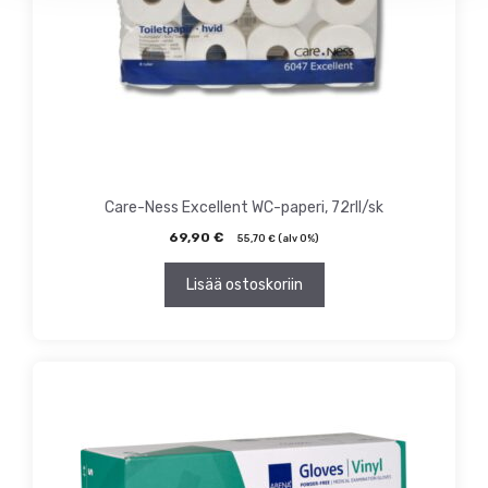
Care-Ness Excellent WC-paperi, 72rll/sk
69,90
€
55,70
€
(alv 0%)
Lisää ostoskoriin
Tällä
tuotteella
on
useampi
muunnelma.