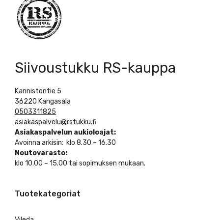
Siivoustukku RS-kauppa
Kannistontie 5
36220 Kangasala
0503311825
asiakaspalvelu@rstukku.fi
Asiakaspalvelun aukioloajat:
Avoinna arkisin: klo 8.30 – 16.30
Noutovarasto:
klo 10.00 – 15.00 tai sopimuksen mukaan.
Tuotekategoriat
Vileda