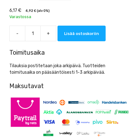
6,17
€
4,92
€
(alv 0%)
Varastossa
-
+
Lisää ostoskoriin
Nitriilikäsine
Abena
Classic
Toimitusaika
100kpl,
sininen
Tilauksia postitetaan joka arkipäivä. Tuotteiden
määrä
toimitusaika on pääsääntöisesti 1-3 arkipäivää.
Maksutavat