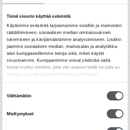
Tämä sivusto käyttää evästeitä
Suodata hinnan mukaan
Käytämme evästeitä tarjoamamme sisällön ja mainosten
räätälöimiseen, sosiaalisen median ominaisuuksien
tukemiseen ja kävijämäärämme analysoimiseen. Lisäksi
Minim
Maks
Hinta:
0 €
—
20 €
Suodata
jaamme sosiaalisen median, mainosalan ja analytiikka-
alan kumppaneillemme tietoja siitä, miten käytät
sivustoamme. Kumppanimme voivat yhdistää näitä
tietoja muihin tietoihin, joita olet antanut heille tai joita on
kerätty, kun olet käyttänyt heidän palvelujaan.
Tuoteosastot
Siivousaineet
Suostumuksen
Välttämätön
valinta
Vileda
Hygieniatuotteet
Mieltymykset
Käsihuuhde