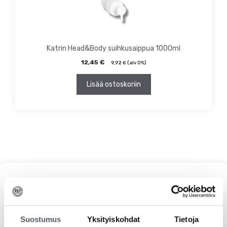
Katrin Head&Body suihkusaippua 1000ml
12,45
€
9,92
€
(alv 0%)
Lisää ostoskoriin
Haku
Suostumus
Yksityiskohdat
Tietoja