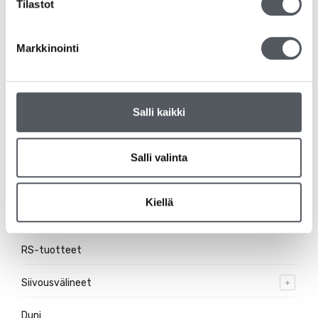
Tilastot
Käsisaippua
Markkinointi
Shampoot ja suihkusaippuat
Jätehuolto
Salli kaikki
Suojakäsineet
Pehmopaperit
Salli valinta
Pesuaineet
Kiellä
Ravintolatarvikkeet
RS-tuotteet
Siivousvälineet
Duni