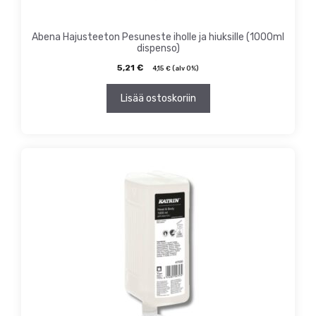
Abena Hajusteeton Pesuneste iholle ja hiuksille (1000ml
dispenso)
5,21
€
4,15
€
(alv 0%)
Lisää ostoskoriin