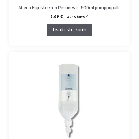
Abena Hajusteeton Pesuneste 500ml pumppupullo
3,69
€
2,94
€
(alv 0%)
Lisää ostoskoriin