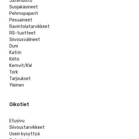
Jätehuolto
Suojakäsineet
Pehmopaperit
Pesuaineet
Ravintolatarvikkeet
RS-tuotteet
Siivousvälineet
Duni
Katrin
Kiilto
Kemvit/KW
Tork
Tarjoukset
Yleinen
Oikotiet
Etusivu
Siivoustarvikkeet
Usein kysyttyä