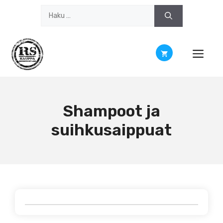
Siirry
Haku:
sisältöön
Shampoot ja
suihkusaippuat