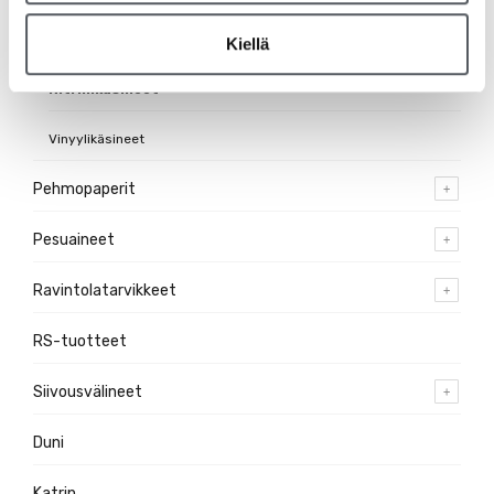
Suojakäsineet
Kiellä
Nitriilikäsineet
Vinyylikäsineet
Pehmopaperit
Pesuaineet
Ravintolatarvikkeet
RS-tuotteet
Siivousvälineet
Duni
Katrin