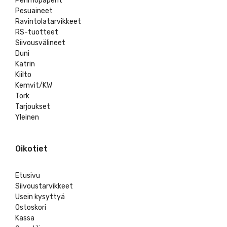
Pehmopaperit
Pesuaineet
Ravintolatarvikkeet
RS-tuotteet
Siivousvälineet
Duni
Katrin
Kiilto
Kemvit/KW
Tork
Tarjoukset
Yleinen
Oikotiet
Etusivu
Siivoustarvikkeet
Usein kysyttyä
Ostoskori
Kassa