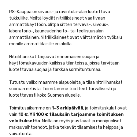
RS-Kauppa on siivous- ja ravintola-alan luotettava
tukkuliike. Meiltä löydät nitriilikäsineet vaativaan
ammattikäyttöön, olitpa sitten terveys-, siivous-,
laboratorio-, kauneudenhoito- tai teollisuusalan
ammattilainen. Nitriilikäsineet ovat välttämätön työkalu
monille ammattilaisille eri aloilla.
Nitriilihanskat tarjoavat erinomaisen suojan ja
käyttömukavuuden kaikissa tilanteissa, joissa tarvitaan
luotettavaa suojaa ja tarkkaa sormituntumaa.
Tutustu valikoimaamme alapuolelta ja tilaa nitriilihanskat
suoraan netistä. Toimitamme tuotteet turvallisesti ja
luotettavasti koko Suomen alueelle.
Toimitusaikamme on
1–3 arkipäivää
, ja toimituskulut ovat
vain
10 €
.
Yli 100 € tilauksiin tarjoamme toimituksen
veloituksetta
. Meillä on myös joustavat ja monipuoliset
maksuvaihtoehdot, jotka tekevät tilaamisesta helppoa ja
vaivatonta.