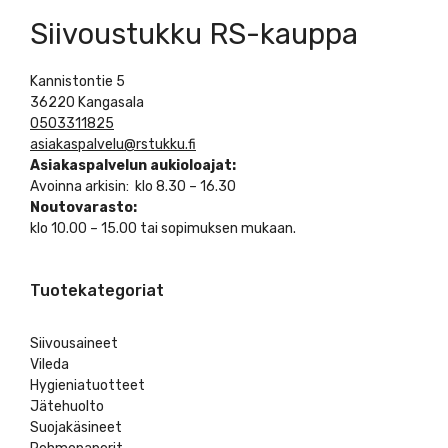
Siivoustukku RS-kauppa
Kannistontie 5
36220 Kangasala
0503311825
asiakaspalvelu@rstukku.fi
Asiakaspalvelun aukioloajat:
Avoinna arkisin: klo 8.30 – 16.30
Noutovarasto:
klo 10.00 – 15.00 tai sopimuksen mukaan.
Tuotekategoriat
Siivousaineet
Vileda
Hygieniatuotteet
Jätehuolto
Suojakäsineet