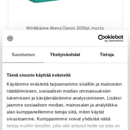
Nitriilikäsine Abena Classic 200kpl, musta
13,92
€
11,09
€
(alv 0%)
Valitse vaihtoehdoista
Suostumus
Yksityiskohdat
Tietoja
Tämä sivusto käyttää evästeitä
Käytämme evästeitä tarjoamamme sisällön ja mainosten
räätälöimiseen, sosiaalisen median ominaisuuksien
tukemiseen ja kävijämäärämme analysoimiseen. Lisäksi
jaamme sosiaalisen median, mainosalan ja analytiikka-
Haku
alan kumppaneillemme tietoja siitä, miten käytät
sivustoamme. Kumppanimme voivat yhdistää näitä
tietoja muihin tietoihin, joita olet antanut heille tai joita on