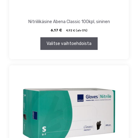
Nitriilikäsine Abena Classic 100kpl, sininen
6,17
€
4,92
€
(alv 0%)
Valitse vaihtoehdoista
Tällä
tuotteella
on
useampi
muunnelma.
Voit
tehdä
valinnat
tuotteen
sivulla.