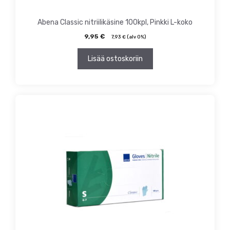
Abena Classic nitriilikäsine 100kpl, Pinkki L-koko
9,95
€
7,93
€
(alv 0%)
Lisää ostoskoriin
Tällä
tuotteella
on
useampi
muunnelma.
Voit
tehdä
valinnat
tuotteen
sivulla.