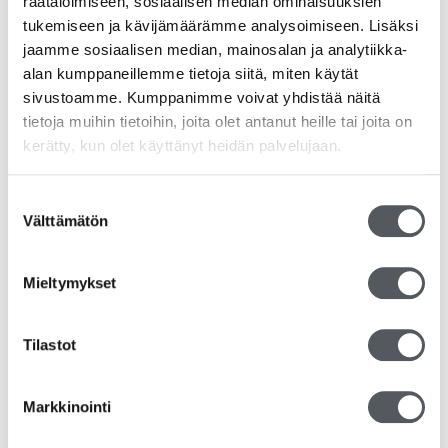
räätälöimiseen, sosiaalisen median ominaisuuksien
tukemiseen ja kävijämäärämme analysoimiseen. Lisäksi
jaamme sosiaalisen median, mainosalan ja analytiikka-
alan kumppaneillemme tietoja siitä, miten käytät
sivustoamme. Kumppanimme voivat yhdistää näitä
tietoja muihin tietoihin, joita olet antanut heille tai joita on
kerätty, kun olet käyttänyt heidän palvelujaan.
Satino Prestige Käsipyyhe Z-fold, 3750 arkkia
Suostumuksen
Välttämätön
valinta
60,15
€
47,93
€
(alv 0%)
Lisää ostoskoriin
Mieltymykset
Tilastot
Markkinointi