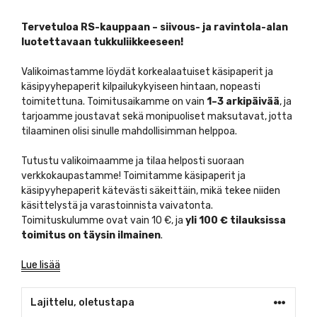
Tervetuloa RS-kauppaan – siivous- ja ravintola-alan
luotettavaan tukkuliikkeeseen!
Valikoimastamme löydät korkealaatuiset käsipaperit ja
käsipyyhepaperit kilpailukykyiseen hintaan, nopeasti
toimitettuna. Toimitusaikamme on vain
1–3 arkipäivää
, ja
tarjoamme joustavat sekä monipuoliset maksutavat, jotta
tilaaminen olisi sinulle mahdollisimman helppoa.
Tutustu valikoimaamme ja tilaa helposti suoraan
verkkokaupastamme! Toimitamme käsipaperit ja
käsipyyhepaperit kätevästi säkeittäin, mikä tekee niiden
käsittelystä ja varastoinnista vaivatonta.
Toimituskulumme ovat vain 10 €, ja
yli 100 € tilauksissa
toimitus on täysin ilmainen
.
Lue lisää