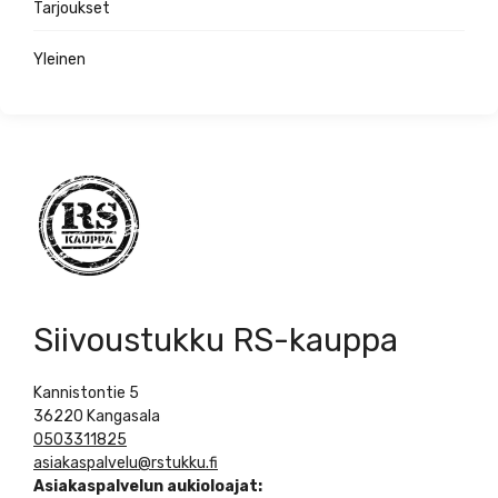
Tarjoukset
Yleinen
Siivoustukku RS-kauppa
Kannistontie 5
36220 Kangasala
0503311825
asiakaspalvelu@rstukku.fi
Asiakaspalvelun aukioloajat: