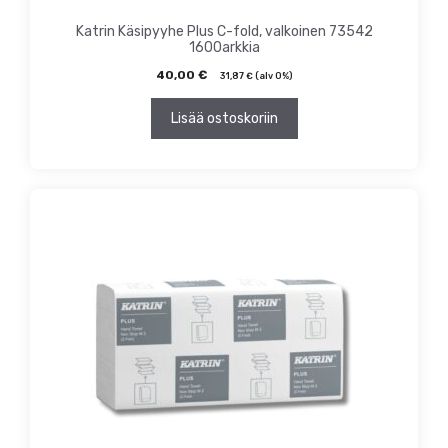
Katrin Käsipyyhe Plus C-fold, valkoinen 73542
1600arkkia
40,00
€
31,87
€
(alv 0%)
Lisää ostoskoriin