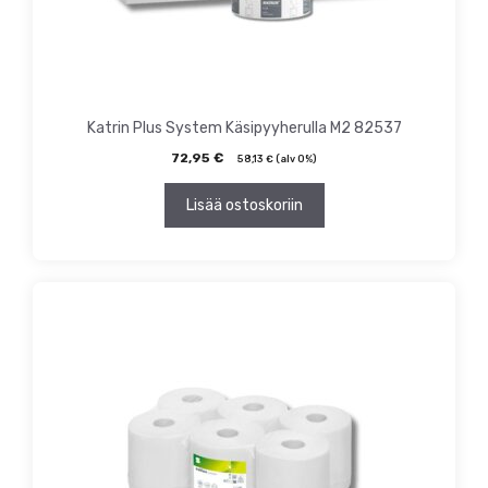
Katrin Plus System Käsipyyherulla M2 82537
72,95
€
58,13
€
(alv 0%)
Lisää ostoskoriin