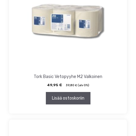
Tork Basic Vetopyyhe M2 Valkoinen
49,95
€
39,80
€
(alv 0%)
Lisää ostoskoriin