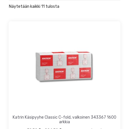
Näytetään kaikki 11 tulosta
Tällä
tuotteella
on
useampi
muunnelma.
Voit
tehdä
valinnat
tuotteen
sivulla.
Katrin Käsipyyhe Classic C-fold, valkoinen 343367 1600
arkkia