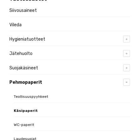
Siivousaineet
Vileda
Hygieniatuotteet
Jätehuolto
Suojakäsineet
Pehmopaperit
Teollisuuspyyhkeet
Käsipaperit
WC-paperit
Laudesuojat