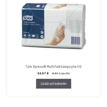
Tork Xpress® Multifold käsipyyhe H2
52,57
€
41,89
€
(alv 0%)
Lisää ostoskoriin