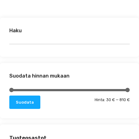
Haku
Suodata hinnan mukaan
Minim
Maks
Hinta:
30 €
—
810 €
Suodata
Tuoteosastot