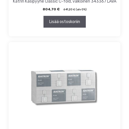
Katrin Käsipyyhe Classic C-fold, valkoinen 343367 LAVA
804,70
€
641,20
€
(alv 0%)
Lisää ostoskoriin