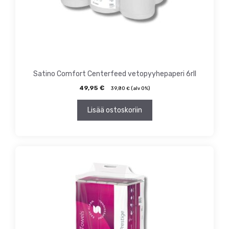
Satino Comfort Centerfeed vetopyyhepaperi 6rll
49,95
€
39,80
€
(alv 0%)
Lisää ostoskoriin