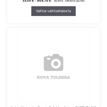
32,50
€
–
804,70
€
25,90
€
–
641,20
€
(alv 0%)
Valitse vaihtoehdoista