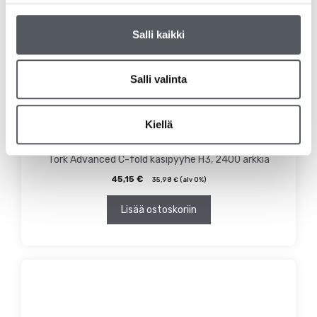
Salli kaikki
Salli valinta
Kiellä
Tork Advanced C-fold käsipyyhe H3, 2400 arkkia
45,15
€
35,98
€
(alv 0%)
Lisää ostoskoriin