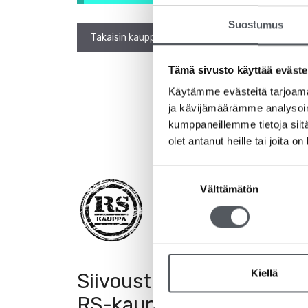
Suostumus
Takaisin kauppaan
Tämä sivusto käyttää eväste
Käytämme evästeitä tarjoama
ja kävijämäärämme analysoim
kumppaneillemme tietoja siitä
olet antanut heille tai joita o
Suostumuksen
Tuotekatego
Välttämätön
valinta
Siivousaineet
Vileda
Hygieniatuott
Jätehuolto
Kiellä
Siivoustukku
Suojakäsineet
Pehmopaperit
RS-kauppa
Pesuaineet