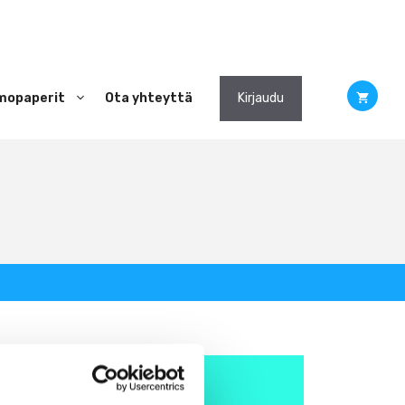
mopaperit
Ota yhteyttä
Kirjaudu