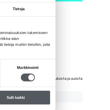
Tietoja
 ominaisuuksien tukemiseen
tiikka-alan
ietoja muihin tietoihin, joita
iskirje
Markkinointi
kirje, niin kuulet ensimmäisenä tarjouksista ja uusista
!
Salli kaikki