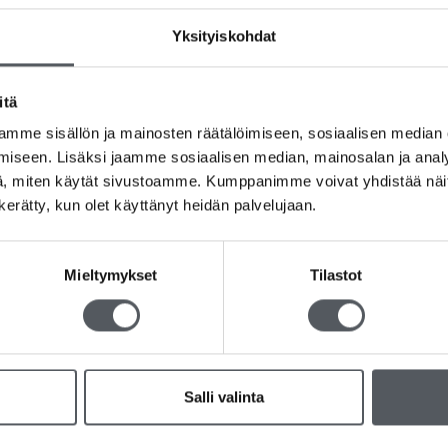
Yksityiskohdat
itä
mme sisällön ja mainosten räätälöimiseen, sosiaalisen median
iseen. Lisäksi jaamme sosiaalisen median, mainosalan ja analy
, miten käytät sivustoamme. Kumppanimme voivat yhdistää näitä t
n kerätty, kun olet käyttänyt heidän palvelujaan.
riat
Oikotiet
Tilaa uut
Mieltymykset
Tilastot
Etusivu
Tilaa uutis
Siivoustarvikkeet
tuotteista
eet
Usein kysyttyä
Ostoskori
Salli valinta
Kassa
Oma tili
Toimitus- ja palautusehdot