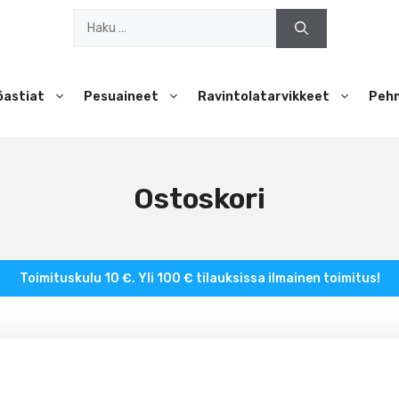
Haku:
öastiat
Pesuaineet
Ravintolatarvikkeet
Peh
Ostoskori
Toimituskulu 10 €. Yli 100 € tilauksissa ilmainen toimitus!