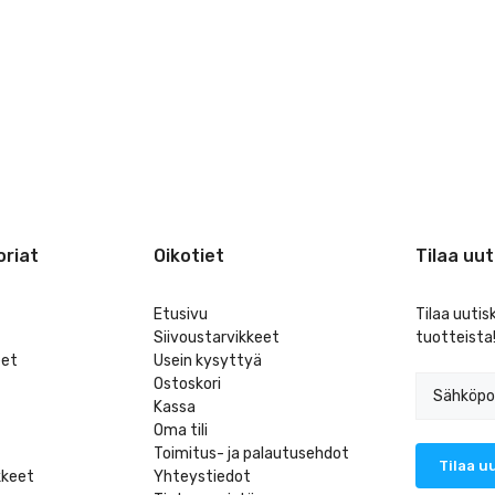
riat
Oikotiet
Tilaa uut
Etusivu
Tilaa uutis
Siivoustarvikkeet
tuotteista
eet
Usein kysyttyä
Ostoskori
Kassa
Oma tili
Toimitus- ja palautusehdot
kkeet
Yhteystiedot