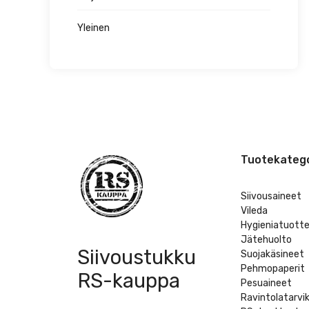
Yleinen
Tuotekatego
Siivousaineet
Vileda
Hygieniatuott
Jätehuolto
Siivoustukku
Suojakäsineet
Pehmopaperit
RS-kauppa
Pesuaineet
Ravintolatarvi