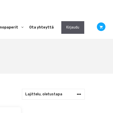
mopaperit
Ota yhteyttä
Kirjaudu