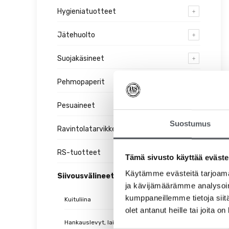
Hygieniatuotteet
Jätehuolto
Suojakäsineet
Pehmopaperit
Pesuaineet
Suostumus
Ravintolatarvikkeet
RS-tuotteet
Tämä sivusto käyttää eväste
Käytämme evästeitä tarjoama
Siivousvälineet
ja kävijämäärämme analysoim
kumppaneillemme tietoja siitä
Kuituliina
olet antanut heille tai joita o
Hankauslevyt, laikat ja puhdistussienet