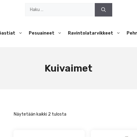
Haku:
öastiat
Pesuaineet
Ravintolatarvikkeet
Peh
Kuivaimet
Näytetään kaikki 2 tulosta