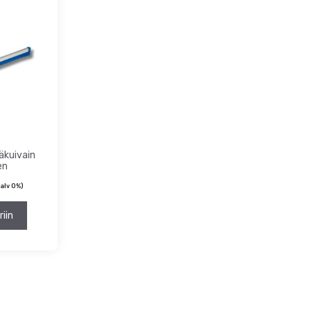
äkuivain
en
alv 0%)
riin