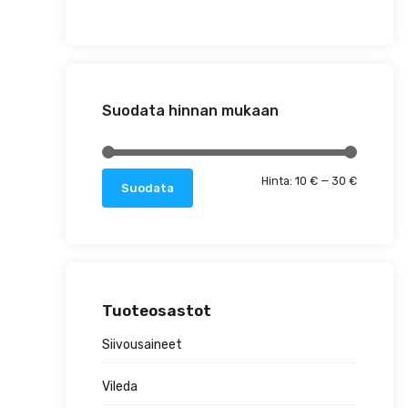
Suodata hinnan mukaan
Minimihin
Maksimih
Hinta:
10 €
—
30 €
Suodata
Tuoteosastot
Siivousaineet
Vileda