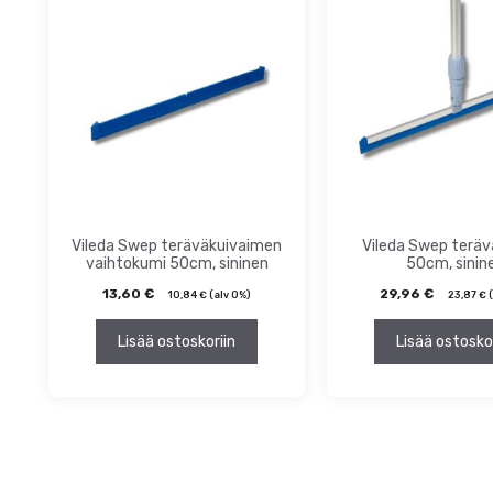
ta
inta
Vileda Swep teräväkuivaimen
Vileda Swep teräv
vaihtokumi 50cm, sininen
50cm, sinin
13,60
€
29,96
€
10,84
€
(alv 0%)
23,87
€
(
Lisää ostoskoriin
Lisää ostosko