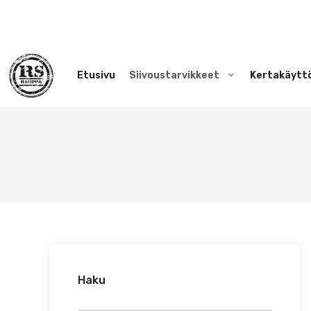
Siirry
sisältöön
Etusivu
Siivoustarvikkeet
Kertakäytt
Haku