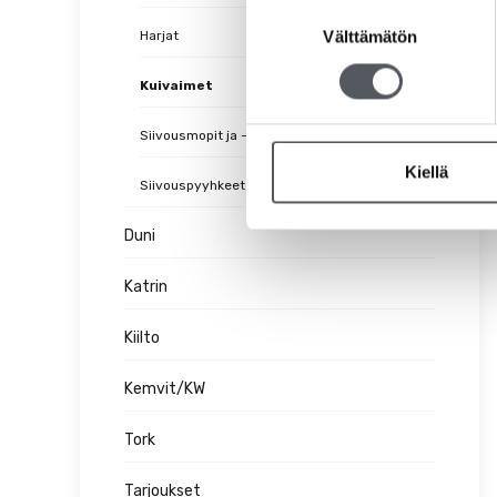
Suostumuksen
Välttämätön
Harjat
valinta
Kuivaimet
Siivousmopit ja -varret
Kiellä
Siivouspyyhkeet
Duni
Katrin
Kiilto
Kemvit/KW
Tork
Tarjoukset