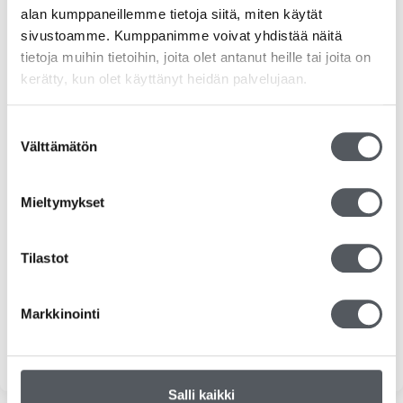
alan kumppaneillemme tietoja siitä, miten käytät
RS-tuotteet
sivustoamme. Kumppanimme voivat yhdistää näitä
Siivousvälineet
tietoja muihin tietoihin, joita olet antanut heille tai joita on
kerätty, kun olet käyttänyt heidän palvelujaan.
Duni
Suostumuksen
Katrin
Välttämätön
valinta
Kiilto
Mieltymykset
Kemvit/KW
Tilastot
Tork
Tarjoukset
Markkinointi
Yleinen
Salli kaikki