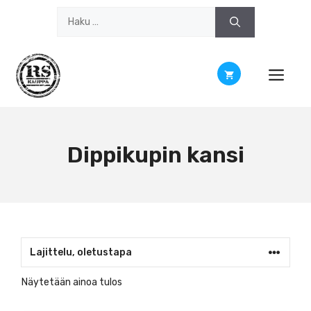
Siirry
Haku:
sisältöön
Dippikupin kansi
Näytetään ainoa tulos