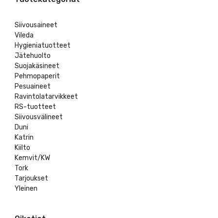
Siivousaineet
Vileda
Hygieniatuotteet
Jätehuolto
Suojakäsineet
Pehmopaperit
Pesuaineet
Ravintolatarvikkeet
RS-tuotteet
Siivousvälineet
Duni
Katrin
Kiilto
Kemvit/KW
Tork
Tarjoukset
Yleinen