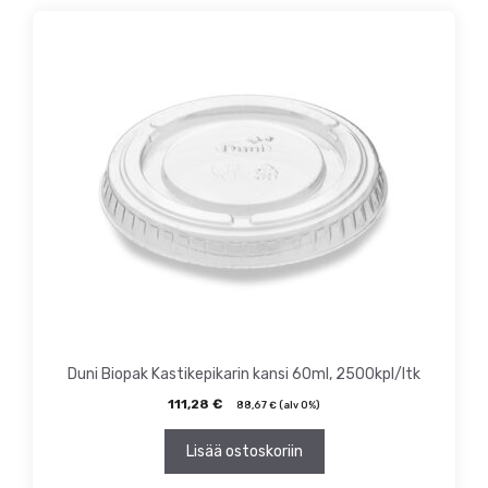
Duni Biopak Kastikepikarin kansi 60ml, 2500kpl/ltk
111,28
€
88,67
€
(alv 0%)
Lisää ostoskoriin