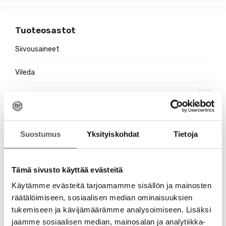
Tuoteosastot
Siivousaineet
Vileda
Hygieniatuotteet
Jätehuolto
Suostumus
Yksityiskohdat
Tietoja
Suojakäsineet
Pehmopaperit
Tämä sivusto käyttää evästeitä
Käytämme evästeitä tarjoamamme sisällön ja mainosten
Pesuaineet
räätälöimiseen, sosiaalisen median ominaisuuksien
tukemiseen ja kävijämäärämme analysoimiseen. Lisäksi
Ravintolatarvikkeet
jaamme sosiaalisen median, mainosalan ja analytiikka-