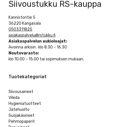
Siivoustukku RS-kauppa
Kannistontie 5
36220 Kangasala
0503311825
asiakaspalvelu@rstukku.fi
Asiakaspalvelun aukioloajat:
Avoinna arkisin: klo 8.30 – 16.30
Noutovarasto:
klo 10.00 – 15.00 tai sopimuksen mukaan.
Tuotekategoriat
Siivousaineet
Vileda
Hygieniatuotteet
Jätehuolto
Suojakäsineet
Pehmopaperit