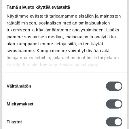
Pesuaineet
Tämä sivusto käyttää evästeitä
Käytämme evästeitä tarjoamamme sisällön ja mainosten
Ravintolatarvikkeet
räätälöimiseen, sosiaalisen median ominaisuuksien
tukemiseen ja kävijämäärämme analysoimiseen. Lisäksi
Kahvi
jaamme sosiaalisen median, mainosalan ja analytiikka-
alan kumppaneillemme tietoja siitä, miten käytät
Kertakäyttöastiat
sivustoamme. Kumppanimme voivat yhdistää näitä
tietoja muihin tietoihin, joita olet antanut heille tai joita on
Servetit
kerätty, kun olet käyttänyt heidän palvelujaan.
Take away -tuotteet
Suostumuksen
RS-tuotteet
Välttämätön
valinta
Siivousvälineet
Mieltymykset
Duni
Tilastot
Katrin