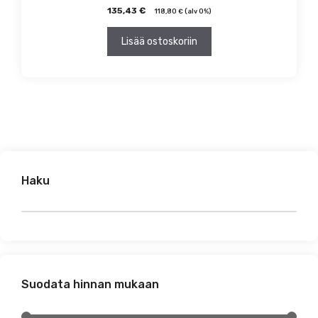
135,43
€
118,80
€
(alv 0%)
Lisää ostoskoriin
Haku
Suodata hinnan mukaan