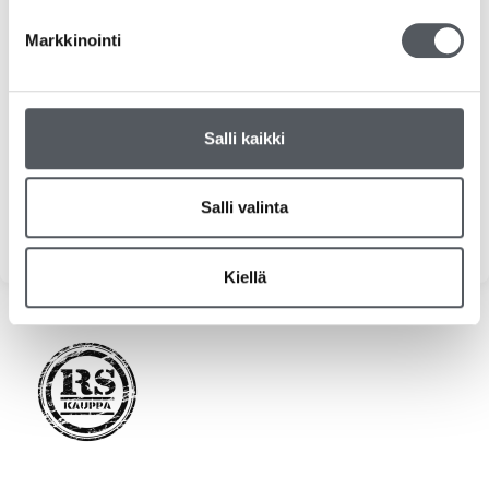
Kiilto
Markkinointi
Kemvit/KW
Tork
Salli kaikki
Tarjoukset
Salli valinta
Yleinen
Kiellä