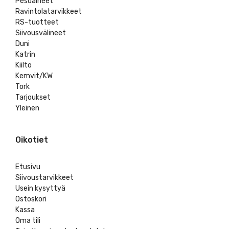
Pesuaineet
Ravintolatarvikkeet
RS-tuotteet
Siivousvälineet
Duni
Katrin
Kiilto
Kemvit/KW
Tork
Tarjoukset
Yleinen
Oikotiet
Etusivu
Siivoustarvikkeet
Usein kysyttyä
Ostoskori
Kassa
Oma tili