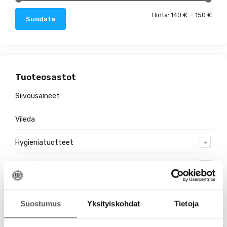
Minim
Maks
Hinta:
140 €
—
150 €
Suodata
Tuoteosastot
Siivousaineet
Vileda
Hygieniatuotteet
Jätehuolto
Suojakäsineet
Suostumus
Yksityiskohdat
Tietoja
Pehmopaperit