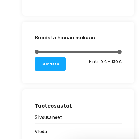
Suodata hinnan mukaan
Minimihin
Maksimih
Hinta:
0 €
—
130 €
Suodata
Tuoteosastot
Siivousaineet
Vileda