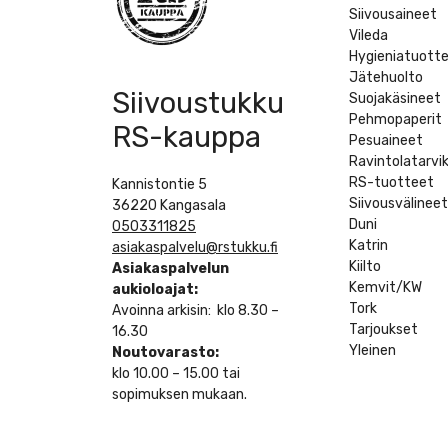
Siivousaineet
Vileda
Hygieniatuott
Jätehuolto
Siivoustukku
Suojakäsineet
Pehmopaperit
RS-kauppa
Pesuaineet
Ravintolatarvi
RS-tuotteet
Kannistontie 5
Siivousvälinee
36220 Kangasala
Duni
0503311825
Katrin
asiakaspalvelu@rstukku.fi
Kiilto
Asiakaspalvelun
Kemvit/KW
aukioloajat:
Tork
Avoinna arkisin: klo 8.30 –
Tarjoukset
16.30
Yleinen
Noutovarasto:
klo 10.00 – 15.00 tai
sopimuksen mukaan.