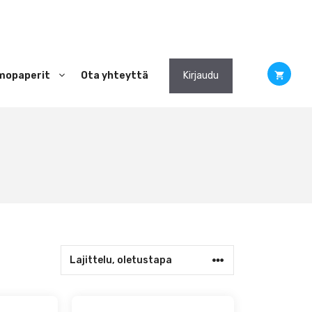
mopaperit
Ota yhteyttä
Kirjaudu