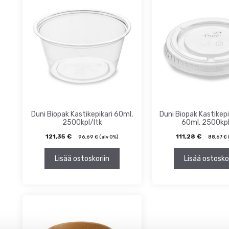
ta
inta
Duni Biopak Kastikepikari 60ml,
Duni Biopak Kastikepi
2500kpl/ltk
60ml, 2500kpl
121,35
€
111,28
€
96,69
€
(alv 0%)
88,67
€
Lisää ostoskoriin
Lisää ostosko