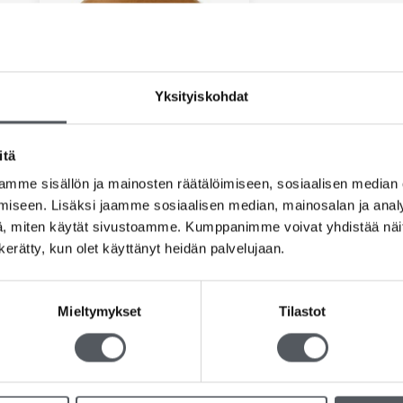
Yksityiskohdat
itä
Duni Ronda Slim keittokulho
550ml, ruskea
mme sisällön ja mainosten räätälöimiseen, sosiaalisen median
7,40
€
5,90
€
(alv 0%)
iseen. Lisäksi jaamme sosiaalisen median, mainosalan ja analy
, miten käytät sivustoamme. Kumppanimme voivat yhdistää näitä t
Lisää ostoskoriin
n kerätty, kun olet käyttänyt heidän palvelujaan.
Mieltymykset
Tilastot