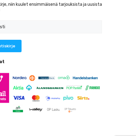
kirje, niin kuulet ensimmäisenä tarjouksista ja uusista
!
at