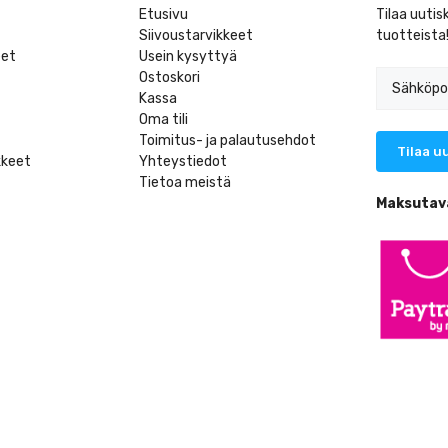
Etusivu
Tilaa uutis
Siivoustarvikkeet
tuotteista
eet
Usein kysyttyä
Ostoskori
Kassa
Oma tili
Toimitus- ja palautusehdot
kkeet
Yhteystiedot
Tietoa meistä
t
Maksutav