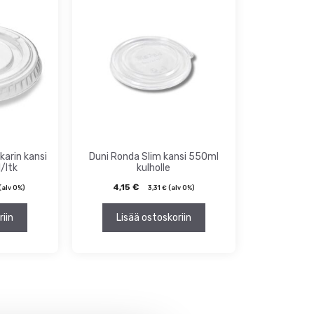
karin kansi
Duni Ronda Slim kansi 550ml
/ltk
kulholle
4,15
€
(alv 0%)
3,31
€
(alv 0%)
riin
Lisää ostoskoriin