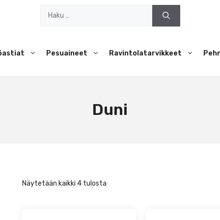
Haku:
öastiat
Pesuaineet
Ravintolatarvikkeet
Peh
Duni
Näytetään kaikki 4 tulosta