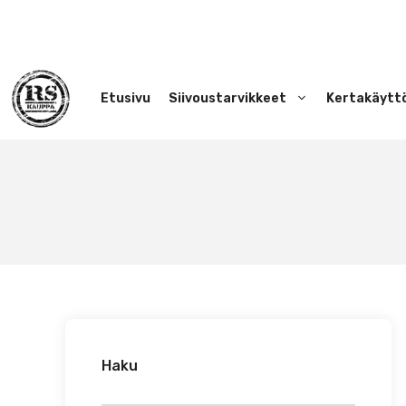
Siirry
sisältöön
Etusivu
Siivoustarvikkeet
Kertakäytt
Haku