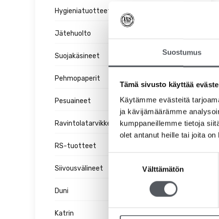
Hygieniatuotteet
Jätehuolto
Suostumus
Suojakäsineet
Pehmopaperit
Tämä sivusto käyttää eväste
Käytämme evästeitä tarjoama
Pesuaineet
ja kävijämäärämme analysoim
kumppaneillemme tietoja siitä
Ravintolatarvikkeet
olet antanut heille tai joita o
RS-tuotteet
Suostumuksen
Siivousvälineet
Välttämätön
valinta
Duni
Katrin