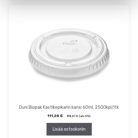
Duni Biopak Kastikepikarin kansi 60ml, 2500kpl/ltk
111,28
€
88,67
€
(alv 0%)
Lisää ostoskoriin