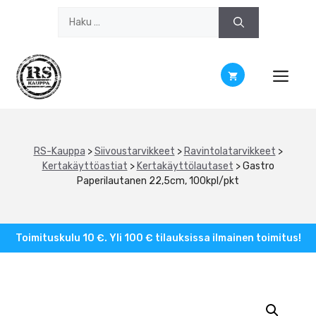
Siirry
Haku:
sisältöön
RS-Kauppa
>
Siivoustarvikkeet
>
Ravintolatarvikkeet
>
Kertakäyttöastiat
>
Kertakäyttölautaset
>
Gastro
Paperilautanen 22,5cm, 100kpl/pkt
Toimituskulu 10 €. Yli 100 € tilauksissa ilmainen toimitus!