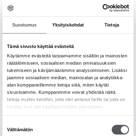
Suostumus
Yksityiskohdat
Tietoja
Tämä sivusto käyttää evästeitä
Käytämme evästeitä tarjoamamme sisällön ja mainosten
räätälöimiseen, sosiaalisen median ominaisuuksien
tukemiseen ja kävijämäärämme analysoimiseen. Lisäksi
jaamme sosiaalisen median, mainosalan ja analytiikka-
Gastro Uudelleenkäytettävä kahvilusikka 14cm,
alan kumppaneillemme tietoja siitä, miten käytät
100kpl/pkt
sivustoamme. Kumppanimme voivat yhdistää näitä
5,46
€
4,35
€
(alv 0%)
tietoja muihin tietoihin, joita olet antanut heille tai joita on
kerätty, kun olet käyttänyt heidän palvelujaan.
Lisää ostoskoriin
Suostumuksen
Välttämätön
valinta