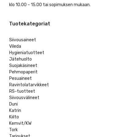
klo 10.00 – 15.00 tai sopimuksen mukaan.
Tuotekategoriat
Siivousaineet
Vileda
Hygieniatuotteet
Jätehuolto
Suojakäsineet
Pehmopaperit
Pesuaineet
Ravintolatarvikkeet
RS-tuotteet
Siivousvälineet
Duni
Katrin
Kiilto
Kemvit/KW
Tork
Tarjoukset