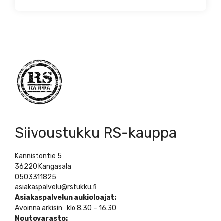
Siivoustukku RS-kauppa
Kannistontie 5
36220 Kangasala
0503311825
asiakaspalvelu@rstukku.fi
Asiakaspalvelun aukioloajat:
Avoinna arkisin: klo 8.30 – 16.30
Noutovarasto: