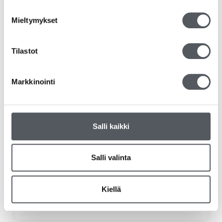
Mieltymykset
Tilastot
Markkinointi
Salli kaikki
Salli valinta
Bagassilautanen 23cm, 500kpl/ltk
62,60
€
49,88
€
(alv 0%)
Kiellä
Lisää ostoskoriin