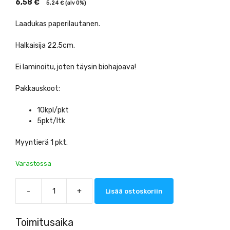
6,58
€
5,24
€
(alv 0%)
Laadukas paperilautanen.
Halkaisija 22,5cm.
Ei laminoitu, joten täysin biohajoava!
Pakkauskoot:
10kpl/pkt
5pkt/ltk
Myyntierä 1 pkt.
Varastossa
-
+
Lisää ostoskoriin
Gastro
Paperilautanen
22,5cm,
Toimitusaika
100kpl/pkt