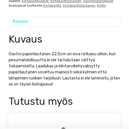
Osastot:
Kertakäyttöastiat
,
Kertakäyttölautaset
,
Ravintolatarvikkeet
Avainsanat tuotteelle
Kertakäyttö
,
Kertakäyttölautanen
,
Kertis
Kuvaus
Kuvaus
Gastro paperilautanen 22,5cm on oiva ratkaisu silloin, kun
pesumahdollisuutta ei ole tai halutaan välttyä
tiskaamiselta. Laadukas ja elintarvikehyväksytty
paperilautanen soveltuu mainiosti sekä kylmien että
lämpimien ruokien tarjoiluun. Lautasta ei ole laminoitu, joten
se on täysin biohajoava!
Tutustu myös