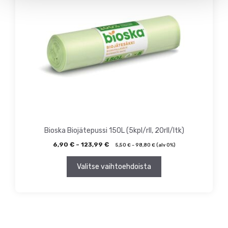
useampi
muunnelma.
Voit
tehdä
valinnat
tuotteen
sivulla.
Bioska Biojätepussi 150L (5kpl/rll, 20rll/ltk)
6,90
€
–
123,99
€
5,50
€
–
98,80
€
(alv 0%)
Valitse vaihtoehdoista