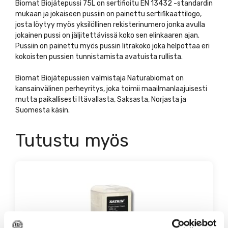
Biomat Biojätepussi 75L on sertifioitu EN 13432 -standardin
mukaan ja jokaiseen pussiin on painettu sertifikaattilogo,
josta löytyy myös yksilöllinen rekisterinumero jonka avulla
jokainen pussi on jäljitettävissä koko sen elinkaaren ajan.
Pussiin on painettu myös pussin litrakoko joka helpottaa eri
kokoisten pussien tunnistamista avatuista rullista.
Biomat Biojätepussien valmistaja Naturabiomat on
kansainvälinen perheyritys, joka toimii maailmanlaajuisesti
mutta paikallisesti Itävallasta, Saksasta, Norjasta ja
Suomesta käsin.
Tutustu myös