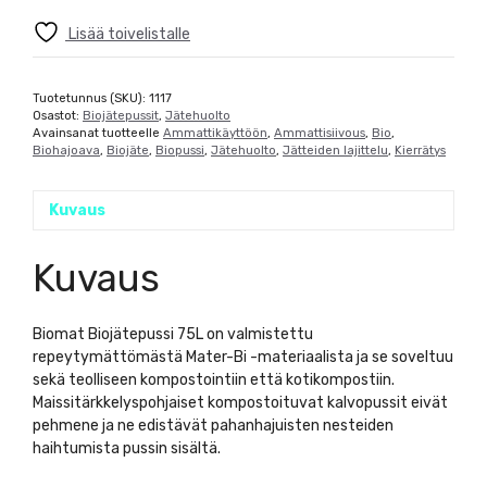
Lisää toivelistalle
Tuotetunnus (SKU):
1117
Osastot:
Biojätepussit
,
Jätehuolto
Avainsanat tuotteelle
Ammattikäyttöön
,
Ammattisiivous
,
Bio
,
Biohajoava
,
Biojäte
,
Biopussi
,
Jätehuolto
,
Jätteiden lajittelu
,
Kierrätys
Kuvaus
Kuvaus
Biomat Biojätepussi 75L on valmistettu
repeytymättömästä Mater-Bi -materiaalista ja se soveltuu
sekä teolliseen kompostointiin että kotikompostiin.
Maissitärkkelyspohjaiset kompostoituvat kalvopussit eivät
pehmene ja ne edistävät pahanhajuisten nesteiden
haihtumista pussin sisältä.