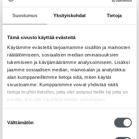
Suostumus
Yksityiskohdat
Tietoja
Tämä sivusto käyttää evästeitä
Käytämme evästeitä tarjoamamme sisällön ja mainosten
räätälöimiseen, sosiaalisen median ominaisuuksien
tukemiseen ja kävijämäärämme analysoimiseen. Lisäksi
Katrin Vaahtosaippua Clean 1000ml
jaamme sosiaalisen median, mainosalan ja analytiikka-
11,50
€
9,16
€
(alv 0%)
alan kumppaneillemme tietoja siitä, miten käytät
sivustoamme. Kumppanimme voivat yhdistää näitä
Lisää ostoskoriin
tietoja muihin tietoihin, joita olet antanut heille tai joita on
kerätty, kun olet käyttänyt heidän palvelujaan.
Suostumuksen
Välttämätön
valinta