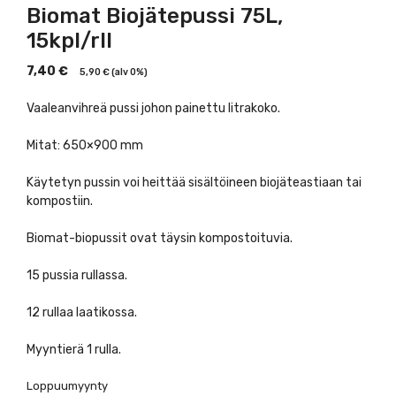
Biomat Biojätepussi 75L,
15kpl/rll
7,40
€
5,90
€
(alv 0%)
Vaaleanvihreä pussi johon painettu litrakoko.
Mitat: 650×900 mm
Käytetyn pussin voi heittää sisältöineen biojäteastiaan tai
kompostiin.
Biomat-biopussit ovat täysin kompostoituvia.
15 pussia rullassa.
12 rullaa laatikossa.
Myyntierä 1 rulla.
Loppuumyynty