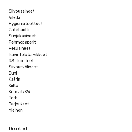
Siivousaineet
Vileda
Hygieniatuotteet
Jätehuolto
Suojakäsineet
Pehmopaperit
Pesuaineet
Ravintolatarvikkeet
RS-tuotteet
Siivousvälineet
Duni
Katrin
Kiilto
Kemvit/KW
Tork
Tarjoukset
Yleinen
Oikotiet