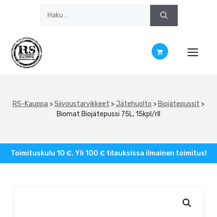
Siirry
Haku:
sisältöön
RS-Kauppa
>
Siivoustarvikkeet
>
Jätehuolto
>
Biojätepussit
>
Biomat Biojätepussi 75L, 15kpl/rll
Toimituskulu 10 €. Yli 100 € tilauksissa ilmainen toimitus!