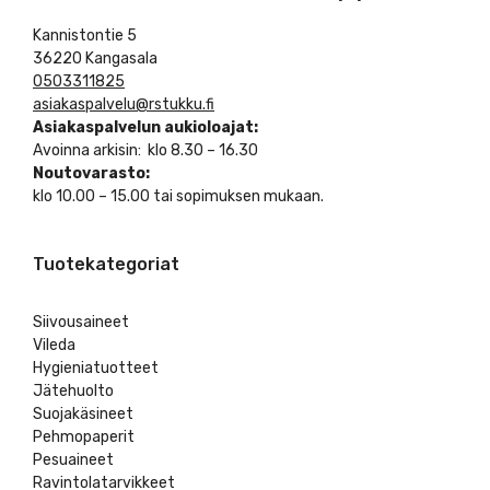
Kannistontie 5
36220 Kangasala
0503311825
asiakaspalvelu@rstukku.fi
Asiakaspalvelun aukioloajat:
Avoinna arkisin: klo 8.30 – 16.30
Noutovarasto:
klo 10.00 – 15.00 tai sopimuksen mukaan.
Tuotekategoriat
Siivousaineet
Vileda
Hygieniatuotteet
Jätehuolto
Suojakäsineet
Pehmopaperit
Pesuaineet
Ravintolatarvikkeet