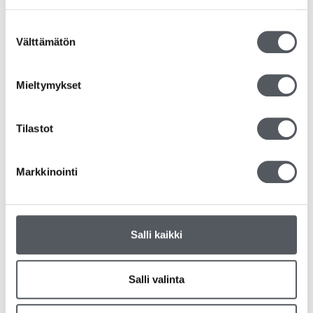
Suostumuksen
Välttämätön
valinta
Bioska Biojätepussi 240L (7kpl/rll, 10rll/ltk)
9,90
€
–
93,15
€
7,89
€
–
74,22
€
(alv 0%)
Mieltymykset
Valitse vaihtoehdoista
Tilastot
Tällä
Markkinointi
tuotteella
on
useampi
muunnelma.
Salli kaikki
Voit
tehdä
valinnat
Salli valinta
tuotteen
sivulla.