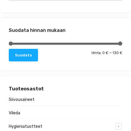
Suodata hinnan mukaan
Minim
Maks
Hinta:
0 €
—
130 €
Suodata
Tuoteosastot
Siivousaineet
Vileda
Hygieniatuotteet