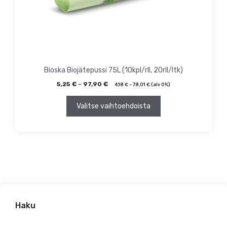
sivulla.
Bioska Biojätepussi 75L (10kpl/rll, 20rll/ltk)
5,25
€
–
97,90
€
4,18
€
–
78,01
€
(alv 0%)
Valitse vaihtoehdoista
Haku