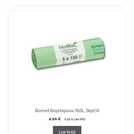
Biomat Biojätepussi 150L, 5kpl/rll
6,55
€
5,22
€
(alv 0%)
Lue lisää