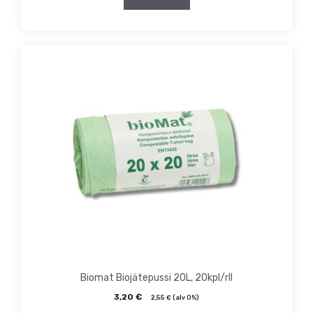
Biomat Biojätepussi 20L, 20kpl/rll
3,20
€
2,55
€
(alv 0%)