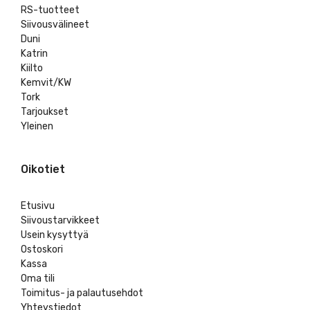
RS-tuotteet
Siivousvälineet
Duni
Katrin
Kiilto
Kemvit/KW
Tork
Tarjoukset
Yleinen
Oikotiet
Etusivu
Siivoustarvikkeet
Usein kysyttyä
Ostoskori
Kassa
Oma tili
Toimitus- ja palautusehdot
Yhteystiedot