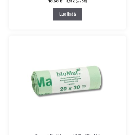
10,50
€
8,37
€
(alv 0%)
Lue lisää