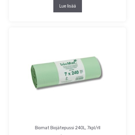
Lue lisää
Biomat Biojätepussi 240L, 7kpl/rll