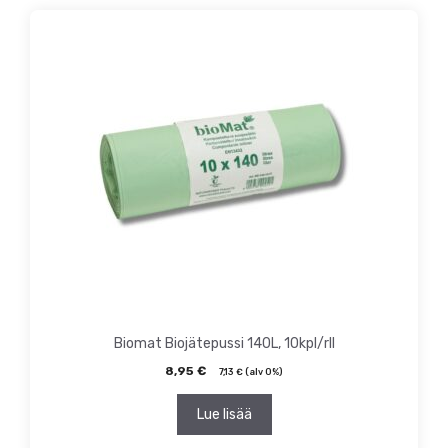
Biomat Biojätepussi 140L, 10kpl/rll
8,95
€
7,13
€
(alv 0%)
Lue lisää