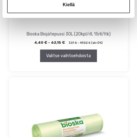
Kiellä
Bioska Biojätepussi 30L (20kpl/rll, 15rll/ltk)
4,40
€
–
62,15
€
3,51
€
–
49,52
€
(alv 0%)
Valitse vaihtoehdoista
Tällä
tuotteella
on
useampi
muunnelma.
Voit
tehdä
valinnat
tuotteen