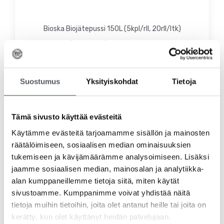
Bioska Biojätepussi 150L (5kpl/rll, 20rll/ltk)
6,90
€
–
123,99
€
5,50
€
–
98,80
€
(alv 0%)
Valitse vaihtoehdoista
Suostumus
Yksityiskohdat
Tietoja
Tällä
Tämä sivusto käyttää evästeitä
tuotteella
on
Käytämme evästeitä tarjoamamme sisällön ja mainosten
useampi
räätälöimiseen, sosiaalisen median ominaisuuksien
muunnelma.
tukemiseen ja kävijämäärämme analysoimiseen. Lisäksi
Voit
jaamme sosiaalisen median, mainosalan ja analytiikka-
tehdä
alan kumppaneillemme tietoja siitä, miten käytät
valinnat
sivustoamme. Kumppanimme voivat yhdistää näitä
tuotteen
sivulla.
tietoja muihin tietoihin, joita olet antanut heille tai joita on
kerätty, kun olet käyttänyt heidän palvelujaan.