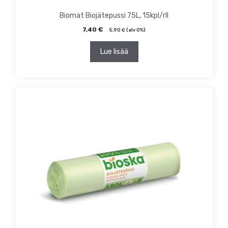
Biomat Biojätepussi 75L, 15kpl/rll
7,40
€
5,90
€
(alv 0%)
Lue lisää
Tällä
tuotteella
on
useampi
muunnelma.
Voit
tehdä
valinnat
tuotteen
sivulla.