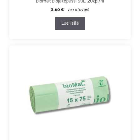
Biomat Biojätepussi 30L, 20kpl/rll
3,60
€
2,87
€
(alv 0%)
Lue lisää