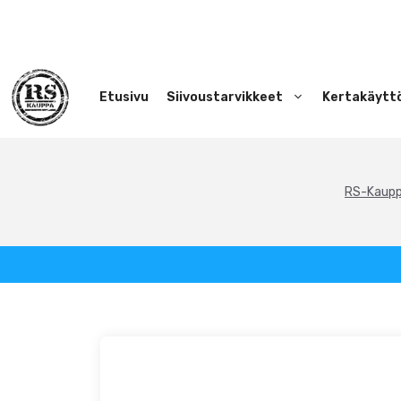
Siirry
sisältöön
Etusivu
Siivoustarvikkeet
Kertakäytt
RS-Kaup