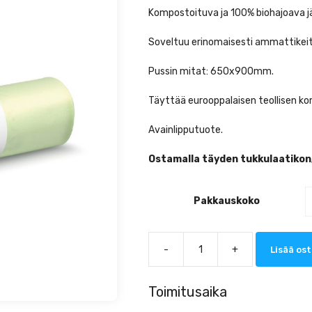
Kompostoituva ja 100% biohajoava jät
Soveltuu erinomaisesti ammattikeitti
Pussin mitat: 650x900mm.
Täyttää eurooppalaisen teollisen k
Avainlipputuote.
Ostamalla täyden tukkulaatikon,
Pakkauskoko
-
+
Lisää ost
Bioska
Biojätepussi
75L
Toimitusaika
(10kpl/rll,