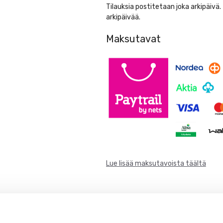
20rll/ltk)
Tilauksia postitetaan joka arkipäivä
määrä
arkipäivää.
Maksutavat
Lue lisää maksutavoista täältä
Lisää toivelistalle