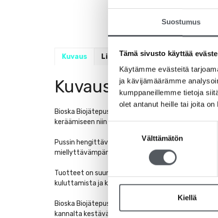
Suostumus
Tämä sivusto käyttää eväste
Kuvaus
Lisätiedot
Käytämme evästeitä tarjoama
Kuvaus
ja kävijämäärämme analysoim
kumppaneillemme tietoja siitä
olet antanut heille tai joita o
Bioska Biojätepussi 75L on kotimainen, biohajoava j
keräämiseen niin keittiössä kuin roskakatoksessaki
Suostumuksen
Välttämätön
valinta
Pussin hengittävä materiaali auttaa vähentämään k
miellyttävämpänä käyttää. Materiaalin ansiosta bioj
Tuotteet on suunniteltu kestämään arjen vaatimukset
kuluttamista ja kiertotaloutta. Bioska-tuotteilla bio
Kiellä
Bioska Biojätepussi 75L on Avainlippu-merkitty kot
kannalta kestävän valinnan.