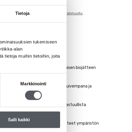
Tietoja
mattisiivous
,
Bio
,
Biohajoava
,
Biopussi
,
Jätehuolto
,
mistettu Suomessa
 ominaisuuksien tukemiseen
tiikka-alan
ietoja muihin tietoihin, joita
it soveltuvat erinomaisesti kaikenlaisen biojätteen
a ympäristöystävällisempää.
Markkinointi
ostumista ja pitää biojäteastian kuivempana ja
ältö olisi kosteaa.
tallisia jäämiä. Näin ne tukevat vastuullista
Salli kaikki
ioskan tuet kotimaista osaamista ja teet ympäristön