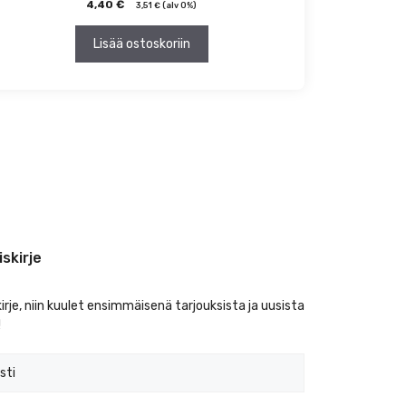
4,40
€
3,51
€
(alv 0%)
Lisää ostoskoriin
iskirje
kirje, niin kuulet ensimmäisenä tarjouksista ja uusista
!