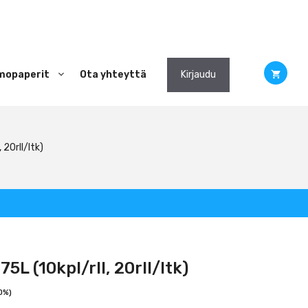
mopaperit
Ota yhteyttä
Kirjaudu
 20rll/ltk)
5L (10kpl/rll, 20rll/ltk)
 0%)