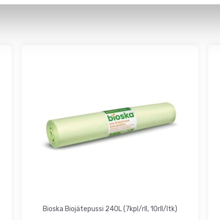
Tällä
tuotteella
on
useampi
muunnelma.
Voit
tehdä
valinnat
tuotteen
sivulla.
Bioska Biojätepussi 240L (7kpl/rll, 10rll/ltk)