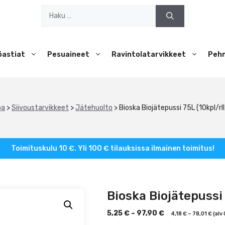
Haku:
öastiat
Pesuaineet
Ravintolatarvikkeet
Peh
pa
>
Siivoustarvikkeet
>
Jätehuolto
>
Bioska Biojätepussi 75L (10kpl/rll,
Toimituskulu 10 €. Yli 100 € tilauksissa ilmainen toimitus!
Bioska Biojätepussi 7
5,25
€
–
97,90
€
4,18
€
–
78,01
€
(alv