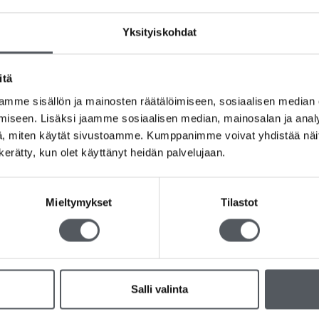
Tuotetunnus (SKU):
Ei saatavilla/-tietoa
Osastot:
Biojätepussit
,
Jätehuolto
Yksityiskohdat
Avainsanat tuotteelle
Ammattikäyttöön
,
Am
Jätteiden lajittelu
,
Keittiö
,
Kotimainen
,
Val
itä
mme sisällön ja mainosten räätälöimiseen, sosiaalisen median
iseen. Lisäksi jaamme sosiaalisen median, mainosalan ja analy
, miten käytät sivustoamme. Kumppanimme voivat yhdistää näitä t
n kerätty, kun olet käyttänyt heidän palvelujaan.
a kompostoituva ratkaisu sujuvaan biojätteen lajitteluun. Bioska-puss
n. Kätevät ja helppokäyttöiset tuotteet tekevät arjesta siistimpää j
Mieltymykset
Tilastot
osteuden kertymistä biojätteen sekaan. Tämä ehkäisee hajujen muod
ätepussi säilyttää hyvin muotonsa eikä hajoa kesken käytön, vaikka sis
, mutta samalla ne hajoavat luonnollisesti kompostoinnissa ilman hai
jätteen lajittelu on vaivatonta, hygieenistä ja ekologista.
Salli valinta
imainen tuote, mikä takaa suomalaisen työn ja laadun. Valitsemalla B