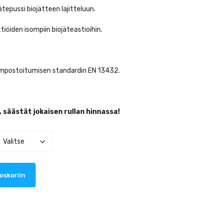
epussi biojätteen lajitteluun.
öiden isompiin biojäteastioihin.
ompostoitumisen standardin EN 13432.
 säästät jokaisen rullan hinnassa!
oskoriin