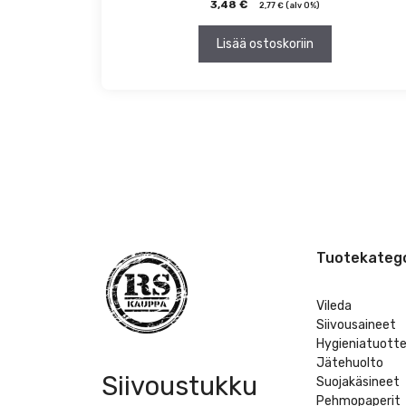
3,48
€
2,77
€
(alv 0%)
Lisää ostoskoriin
Tuotekatego
Vileda
Siivousaineet
Hygieniatuott
Jätehuolto
Siivoustukku
Suojakäsineet
Pehmopaperit