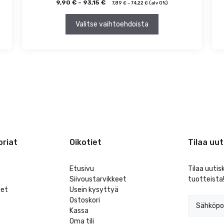
9,90
€
–
93,15
€
7,89
€
–
74,22
€
(alv 0%)
Valitse vaihtoehdoista
riat
Oikotiet
Tilaa uut
Etusivu
Tilaa uutis
Siivoustarvikkeet
tuotteista
eet
Usein kysyttyä
Ostoskori
Kassa
Oma tili