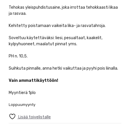
Tehokas yleispuhdistusaine, joka irrottaa tehokkaasti likaa
ja rasvaa.
Kehitetty poistamaan vaikeita lika- ja rasvatahroja.
Soveltuu käytettäväksi: liesi, pesualtaat, kaakelit,
kylpyhuoneet, maalatut pinnat yms.
PH n. 10,5.
Suihkuta pinnalle, anna hetki vaikuttaa ja pyyhi pois liinalla.
Vain ammattikäyttöön!
Myyntierä 1plo
Loppuumyynty
Lisää toivelistalle