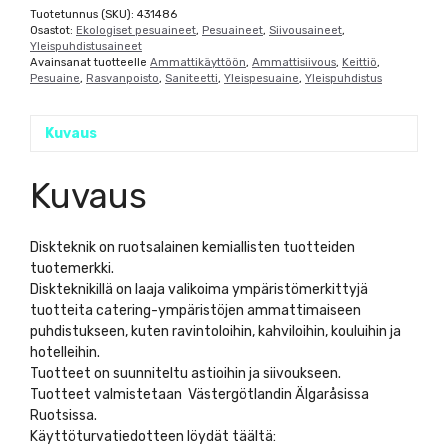
Tuotetunnus (SKU):
431486
Osastot:
Ekologiset pesuaineet
,
Pesuaineet
,
Siivousaineet
,
Yleispuhdistusaineet
Avainsanat tuotteelle
Ammattikäyttöön
,
Ammattisiivous
,
Keittiö
,
Pesuaine
,
Rasvanpoisto
,
Saniteetti
,
Yleispesuaine
,
Yleispuhdistus
Kuvaus
Kuvaus
Diskteknik on ruotsalainen kemiallisten tuotteiden
tuotemerkki.
Diskteknikillä on laaja valikoima ympäristömerkittyjä
tuotteita catering-ympäristöjen ammattimaiseen
puhdistukseen, kuten ravintoloihin, kahviloihin, kouluihin ja
hotelleihin.
Tuotteet on suunniteltu astioihin ja siivoukseen.
Tuotteet valmistetaan Västergötlandin Älgaråsissa
Ruotsissa.
Käyttöturvatiedotteen löydät täältä: