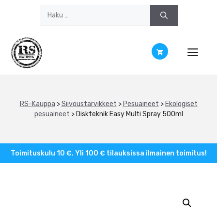
Siirry
Haku:
sisältöön
RS-Kauppa
>
Siivoustarvikkeet
>
Pesuaineet
>
Ekologiset
pesuaineet
>
Diskteknik Easy Multi Spray 500ml
Toimituskulu 10 €. Yli 100 € tilauksissa ilmainen toimitus!