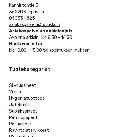
Kannistontie 5
36220 Kangasala
0503311825
asiakaspalvelu@rstukku.fi
Asiakaspalvelun aukioloajat:
Avoinna arkisin: klo 8.30 – 16.30
Noutovarasto:
klo 10.00 – 15.00 tai sopimuksen mukaan.
Tuotekategoriat
Siivousaineet
Vileda
Hygieniatuotteet
Jätehuolto
Suojakäsineet
Pehmopaperit
Pesuaineet
Ravintolatarvikkeet
RS-tuotteet