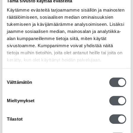
Tämä sivusto käyttää evästeitä
49,95
€
39,80
€
(alv 0%)
Käytämme evästeitä tarjoamamme sisällön ja mainosten
räätälöimiseen, sosiaalisen median ominaisuuksien
Lisää ostoskoriin
tukemiseen ja kävijämäärämme analysoimiseen. Lisäksi
jaamme sosiaalisen median, mainosalan ja analytiikka-
alan kumppaneillemme tietoja siitä, miten käytät
sivustoamme. Kumppanimme voivat yhdistää näitä
tietoja muihin tietoihin, joita olet antanut heille tai joita on
kerätty, kun olet käyttänyt heidän palvelujaan.
Suostumuksen
Välttämätön
valinta
Mieltymykset
Tilastot