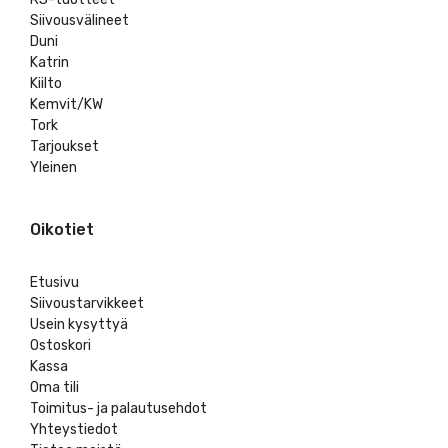
Siivousvälineet
Duni
Katrin
Kiilto
Kemvit/KW
Tork
Tarjoukset
Yleinen
Oikotiet
Etusivu
Siivoustarvikkeet
Usein kysyttyä
Ostoskori
Kassa
Oma tili
Toimitus- ja palautusehdot
Yhteystiedot