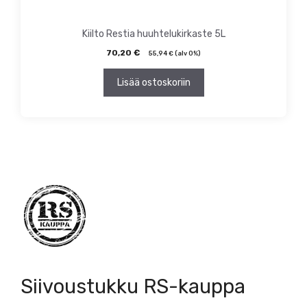
Kiilto Restia huuhtelukirkaste 5L
70,20
€
55,94
€
(alv 0%)
Lisää ostoskoriin
Siivoustukku RS-kauppa