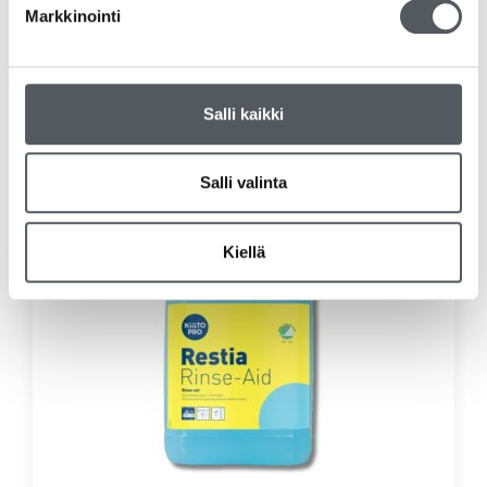
Markkinointi
Kiilto Neutra L Astianpesuaine 1L
7,70
€
6,14
€
(alv 0%)
Lisää ostoskoriin
Salli kaikki
Salli valinta
Kiellä