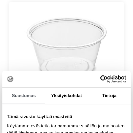
Suostumus
Yksityiskohdat
Tietoja
Duni Biopak Kastikepikari 60ml, 2500kpl/ltk
121,35
€
96,69
€
(alv 0%)
Tämä sivusto käyttää evästeitä
Lisää ostoskoriin
Käytämme evästeitä tarjoamamme sisällön ja mainosten
räätälöimiseen, sosiaalisen median ominaisuuksien