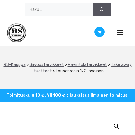
Siirry
Haku:
sisältöön
RS-Kauppa
>
Siivoustarvikkeet
>
Ravintolatarvikkeet
>
Take away
-tuotteet
>
Lounasrasia 1/2-osainen
Toimituskulu 10 €. Yli 100 € tilauksissa ilmainen toimitus!