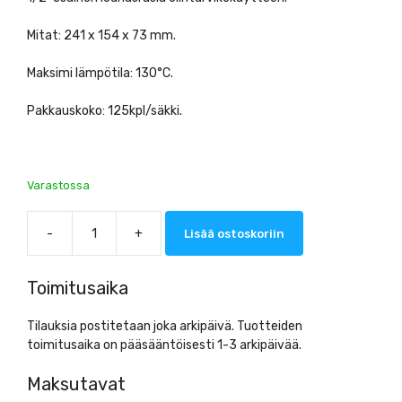
Mitat: 241 x 154 x 73 mm.
Maksimi lämpötila: 130°C.
Pakkauskoko: 125kpl/säkki.
Varastossa
-
+
Lisää ostoskoriin
Lounasrasia
1/2-
osainen
Toimitusaika
määrä
Tilauksia postitetaan joka arkipäivä. Tuotteiden
toimitusaika on pääsääntöisesti 1-3 arkipäivää.
Maksutavat