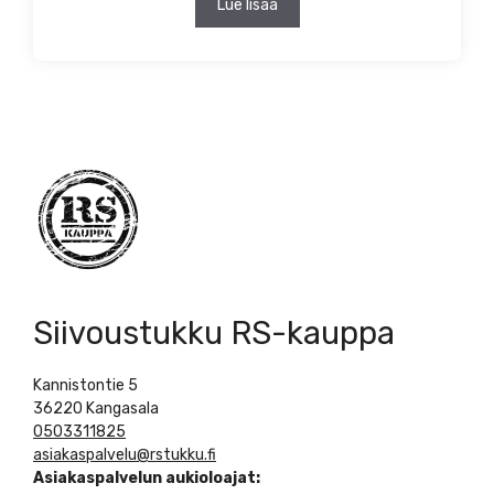
Lue lisää
Siivoustukku RS-kauppa
Kannistontie 5
36220 Kangasala
0503311825
asiakaspalvelu@rstukku.fi
Asiakaspalvelun aukioloajat: