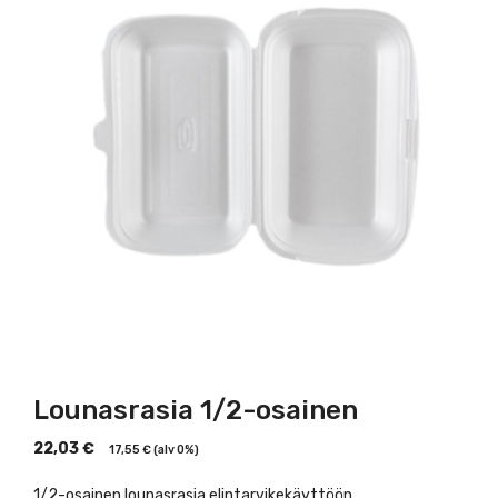
Lounasrasia 1/2-osainen
22,03
€
17,55
€
(alv 0%)
1/2-osainen lounasrasia elintarvikekäyttöön.