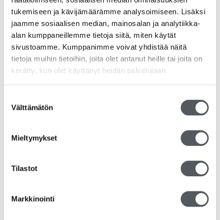
tukemiseen ja kävijämäärämme analysoimiseen. Lisäksi
jaamme sosiaalisen median, mainosalan ja analytiikka-
alan kumppaneillemme tietoja siitä, miten käytät
sivustoamme. Kumppanimme voivat yhdistää näitä
tietoja muihin tietoihin, joita olet antanut heille tai joita on
kerätty, kun olet käyttänyt heidän palvelujaan.
Suostumuksen
Välttämätön
valinta
Mieltymykset
Tilastot
Taimikassi/Take away -paperikassi 32x21x26cm
200kpl/ltk
Markkinointi
50,07
€
39,90
€
(alv 0%)