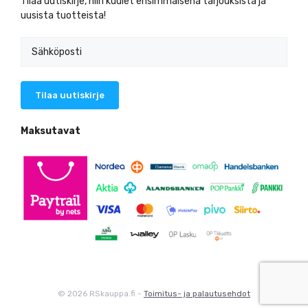
Tilaa uutiskirje, niin kuulet ensimmäisenä tarjouksista ja
uusista tuotteista!
Maksutavat
© 2026 RSkauppa.fi -
Toimitus- ja palautusehdot