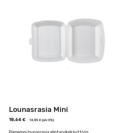
Lounasrasia Mini
18,64
€
14,85
€
(alv 0%)
Pienempi lounasrasia elintarvikekäyttöön.