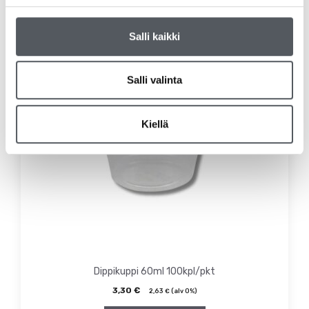
Salli kaikki
Salli valinta
Kiellä
Dippikuppi 60ml 100kpl/pkt
3,30
€
2,63
€
(alv 0%)