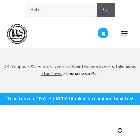
Siirry
Haku:
sisältöön
RS-Kauppa
>
Siivoustarvikkeet
>
Ravintolatarvikkeet
>
Take away
-tuotteet
>
Lounasrasia Mini
Toimituskulu 10 €. Yli 100 € tilauksissa ilmainen toimitus!