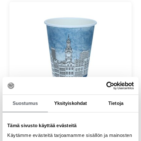
Suostumus
Yksityiskohdat
Tietoja
City kuumakuppi 360ml 40kpl/pkt
3,95
€
3,15
€
(alv 0%)
Tämä sivusto käyttää evästeitä
Lisää ostoskoriin
Käytämme evästeitä tarjoamamme sisällön ja mainosten