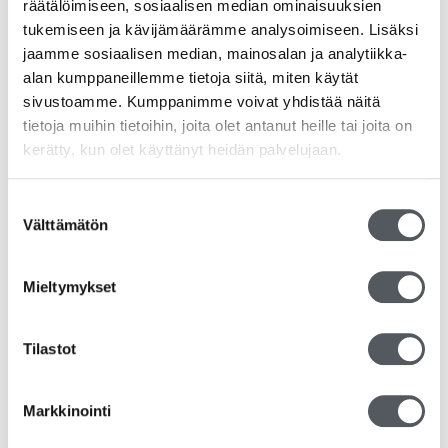
räätälöimiseen, sosiaalisen median ominaisuuksien
tukemiseen ja kävijämäärämme analysoimiseen. Lisäksi
jaamme sosiaalisen median, mainosalan ja analytiikka-
alan kumppaneillemme tietoja siitä, miten käytät
sivustoamme. Kumppanimme voivat yhdistää näitä
tietoja muihin tietoihin, joita olet antanut heille tai joita on
kerätty, kun olet käyttänyt heidän palvelujaan.
Suostumuksen
Välttämätön
valinta
Mieltymykset
Tilastot
Duni Ronda Slim kansi 550ml kulholle
4,15
€
3,31
€
(alv 0%)
Markkinointi
Lisää ostoskoriin