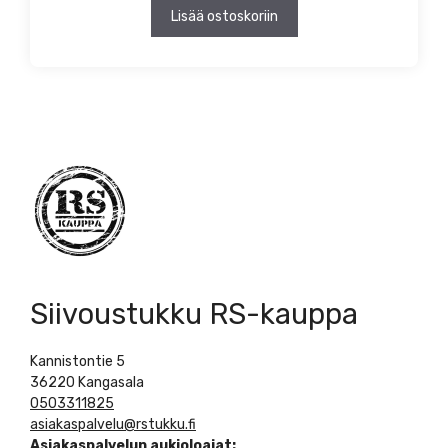
Lisää ostoskoriin
Siivoustukku RS-kauppa
Kannistontie 5
36220 Kangasala
0503311825
asiakaspalvelu@rstukku.fi
Asiakaspalvelun aukioloajat: