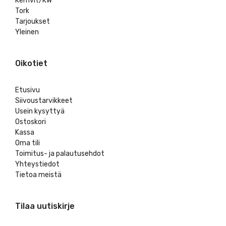
Kemvit/KW
Tork
Tarjoukset
Yleinen
Oikotiet
Etusivu
Siivoustarvikkeet
Usein kysyttyä
Ostoskori
Kassa
Oma tili
Toimitus- ja palautusehdot
Yhteystiedot
Tietoa meistä
Tilaa uutiskirje