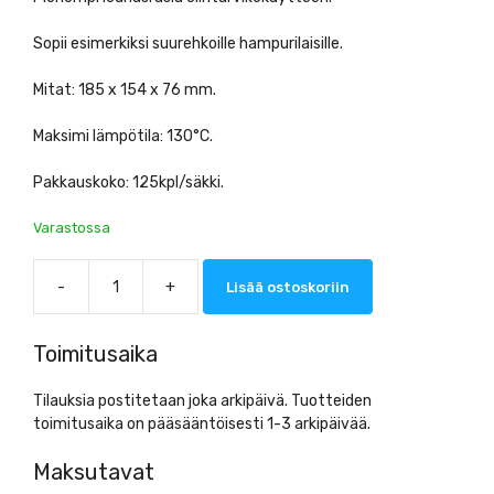
Sopii esimerkiksi suurehkoille hampurilaisille.
Mitat: 185 x 154 x 76 mm.
Maksimi lämpötila: 130°C.
Pakkauskoko: 125kpl/säkki.
Varastossa
-
+
Lisää ostoskoriin
Lounasrasia
Mini
määrä
Toimitusaika
Tilauksia postitetaan joka arkipäivä. Tuotteiden
toimitusaika on pääsääntöisesti 1-3 arkipäivää.
Maksutavat