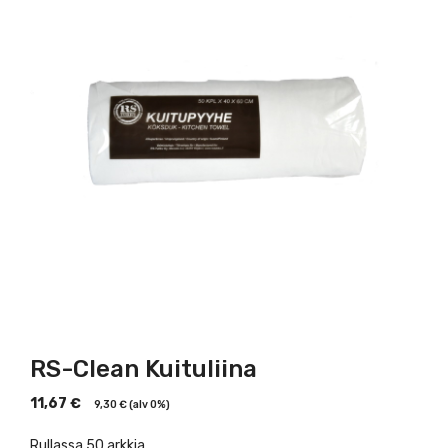
RS-Clean Kuituliina
11,67
€
9,30
€
(alv 0%)
Rullassa 50 arkkia.