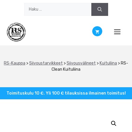
Siirry
Haku:
sisältöön
RS-Kauppa
>
Siivoustarvikkeet
>
Siivousvälineet
>
Kuituliina
>
RS-
Clean Kuituliina
Toimituskulu 10 €. Yli 100 € tilauksissa ilmainen toimitus!