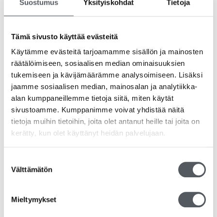
Suostumus
Yksityiskohdat
Tietoja
Tämä sivusto käyttää evästeitä
Käytämme evästeitä tarjoamamme sisällön ja mainosten
RS Clean Hoitava Pesuneste 5L
räätälöimiseen, sosiaalisen median ominaisuuksien
16,43
€
tukemiseen ja kävijämäärämme analysoimiseen. Lisäksi
13,09
€
(alv 0%)
jaamme sosiaalisen median, mainosalan ja analytiikka-
Lisää ostoskoriin
alan kumppaneillemme tietoja siitä, miten käytät
sivustoamme. Kumppanimme voivat yhdistää näitä
tietoja muihin tietoihin, joita olet antanut heille tai joita on
kerätty, kun olet käyttänyt heidän palvelujaan.
Suostumuksen
Välttämätön
valinta
Mieltymykset