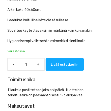
Arkin koko 40x60cm.
Laadukas kuituliina kätevässä rullassa.
Soveltuu käytettäväksi niin märkänä kuin kuivanakin.
Hygieenisempi vaihtoehto esimerkiksi sieniliinalle.
Varastossa
-
+
Lisää ostoskoriin
RS-
Clean
Kuituliina
Toimitusaika
määrä
Tilauksia postitetaan joka arkipäivä. Tuotteiden
toimitusaika on pääsääntöisesti 1-3 arkipäivää.
Maksutavat