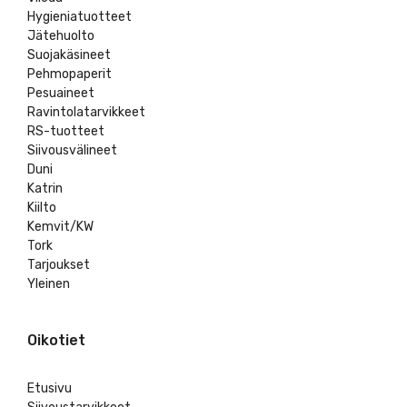
Hygieniatuotteet
Jätehuolto
Suojakäsineet
Pehmopaperit
Pesuaineet
Ravintolatarvikkeet
RS-tuotteet
Siivousvälineet
Duni
Katrin
Kiilto
Kemvit/KW
Tork
Tarjoukset
Yleinen
Oikotiet
Etusivu