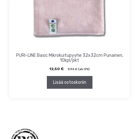
PURI-LINE Basic Mikrokuitupyyhe 32x32cm Punainen,
10kpl/pkt
12,50
€
9,96
€
(alv 0%)
Lisää ostoskoriin