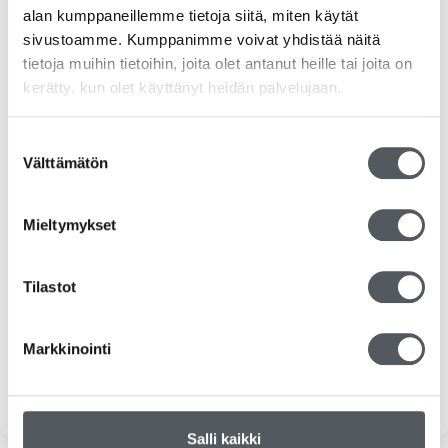
alan kumppaneillemme tietoja siitä, miten käytät
RS-tuotteet
sivustoamme. Kumppanimme voivat yhdistää näitä
Siivousvälineet
tietoja muihin tietoihin, joita olet antanut heille tai joita on
kerätty, kun olet käyttänyt heidän palvelujaan.
Duni
Suostumuksen
Katrin
Välttämätön
valinta
Kiilto
Mieltymykset
Kemvit/KW
Tilastot
Tork
Tarjoukset
Markkinointi
Yleinen
Salli kaikki