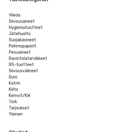
Vileda
Siivousaineet
Hygieniatuotteet
Jätehuolto
Suojakäsineet
Pehmopaperit
Pesuaineet
Ravintolatarvikkeet
RS-tuotteet
Siivousvälineet
Duni
Katrin
Kiilto
Kemvit/KW
Tork
Tarjoukset
Yleinen