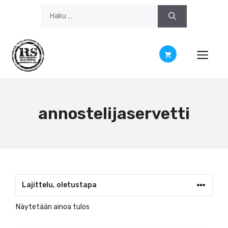
Siirry
Haku:
sisältöön
annostelijaservetti
Näytetään ainoa tulos