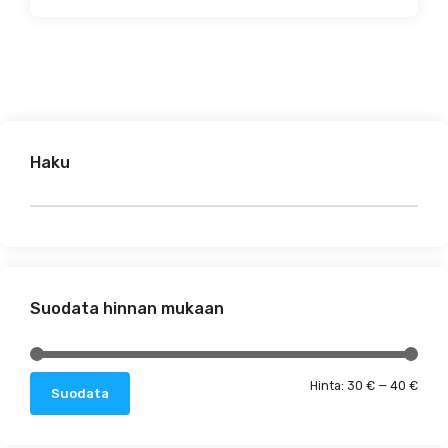
Haku
Suodata hinnan mukaan
Minim
Maks
Hinta:
30 €
—
40 €
Suodata