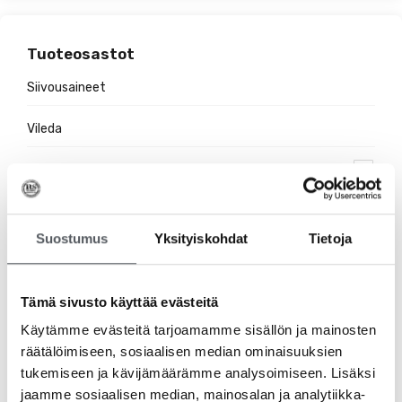
Tuoteosastot
Siivousaineet
Vileda
Hygieniatuotteet
Jätehuolto
Suostumus
Yksityiskohdat
Tietoja
Suojakäsineet
Pehmopaperit
Tämä sivusto käyttää evästeitä
Käytämme evästeitä tarjoamamme sisällön ja mainosten
Pesuaineet
räätälöimiseen, sosiaalisen median ominaisuuksien
tukemiseen ja kävijämäärämme analysoimiseen. Lisäksi
Ravintolatarvikkeet
jaamme sosiaalisen median, mainosalan ja analytiikka-