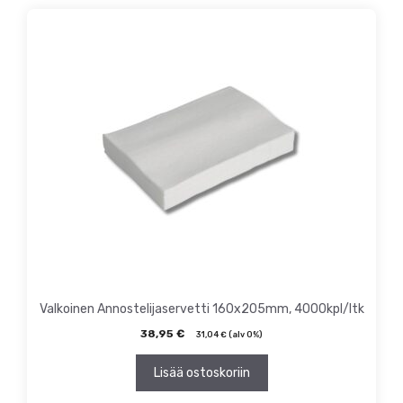
Valkoinen Annostelijaservetti 160x205mm, 4000kpl/ltk
38,95
€
31,04
€
(alv 0%)
Lisää ostoskoriin