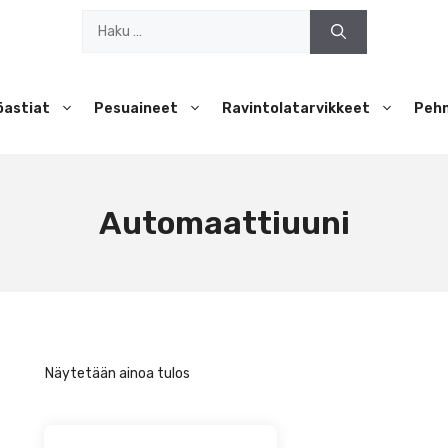
Haku:
öastiat
Pesuaineet
Ravintolatarvikkeet
Peh
Automaattiuuni
Näytetään ainoa tulos