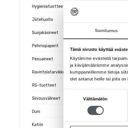
Hygieniatuotteet
Jätehuolto
Suostumus
Suojakäsineet
Pehmopaperit
Tämä sivusto käyttää eväste
Käytämme evästeitä tarjoama
Pesuaineet
ja kävijämäärämme analysoim
kumppaneillemme tietoja siitä
Ravintolatarvikkeet
olet antanut heille tai joita o
RS-tuotteet
Suostumuksen
Siivousvälineet
Välttämätön
valinta
Duni
Katrin