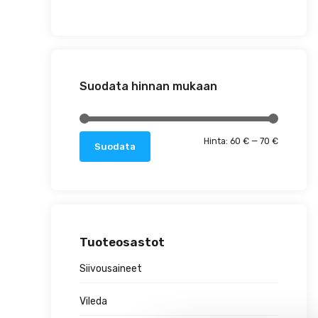
Suodata hinnan mukaan
Minimihin
Maksimih
Hinta:
60 €
—
70 €
Suodata
Tuoteosastot
Siivousaineet
Vileda