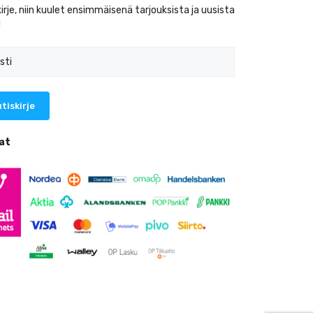
kirje, niin kuulet ensimmäisenä tarjouksista ja uusista
!
at