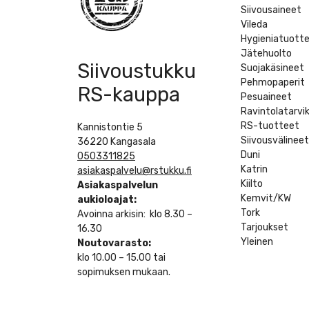
Siivousaineet
Vileda
Hygieniatuott
Jätehuolto
Siivoustukku
Suojakäsineet
Pehmopaperit
RS-kauppa
Pesuaineet
Ravintolatarvi
RS-tuotteet
Kannistontie 5
Siivousvälinee
36220 Kangasala
Duni
0503311825
Katrin
asiakaspalvelu@rstukku.fi
Kiilto
Asiakaspalvelun
Kemvit/KW
aukioloajat:
Tork
Avoinna arkisin: klo 8.30 –
Tarjoukset
16.30
Yleinen
Noutovarasto:
klo 10.00 – 15.00 tai
sopimuksen mukaan.