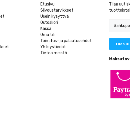
Etusivu
Tilaa uutis
Siivoustarvikkeet
tuotteista
eet
Usein kysyttyä
Ostoskori
Kassa
Oma tili
Toimitus- ja palautusehdot
kkeet
Yhteystiedot
Tietoa meistä
t
Maksutav