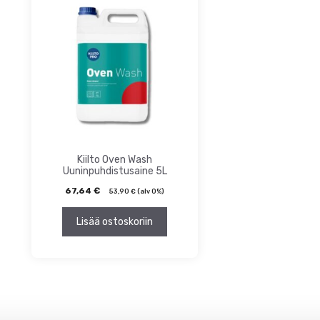
ta
inta
Kiilto Oven Wash
Uuninpuhdistusaine 5L
67,64
€
53,90
€
(alv 0%)
Lisää ostoskoriin