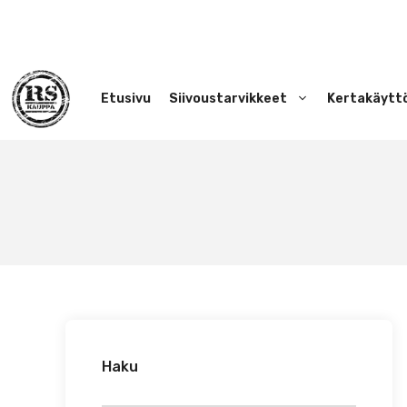
Siirry
sisältöön
Etusivu
Siivoustarvikkeet
Kertakäytt
Haku