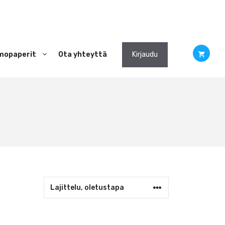
mopaperit
Ota yhteyttä
Kirjaudu