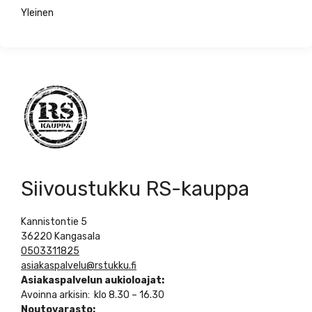
Yleinen
Siivoustukku RS-kauppa
Kannistontie 5
36220 Kangasala
0503311825
asiakaspalvelu@rstukku.fi
Asiakaspalvelun aukioloajat:
Avoinna arkisin: klo 8.30 – 16.30
Noutovarasto: