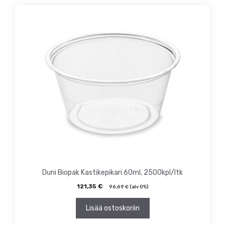
Duni Biopak Kastikepikari 60ml, 2500kpl/ltk
121,35
€
96,69
€
(alv 0%)
Lisää ostoskoriin