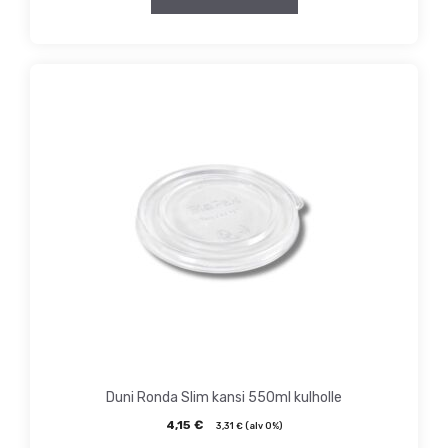
Duni Ronda Slim kansi 550ml kulholle
4,15
€
3,31
€
(alv 0%)