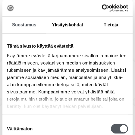
7,40
€
5,90
€
(alv 0%)
Lisää ostoskoriin
Suostumus
Yksityiskohdat
Tietoja
Tämä sivusto käyttää evästeitä
Käytämme evästeitä tarjoamamme sisällön ja mainosten
räätälöimiseen, sosiaalisen median ominaisuuksien
tukemiseen ja kävijämäärämme analysoimiseen. Lisäksi
Haku
jaamme sosiaalisen median, mainosalan ja analytiikka-
alan kumppaneillemme tietoja siitä, miten käytät
sivustoamme. Kumppanimme voivat yhdistää näitä
tietoja muihin tietoihin, joita olet antanut heille tai joita on
kerätty, kun olet käyttänyt heidän palvelujaan.
Suodata hinnan mukaan
Suostumuksen
Välttämätön
valinta