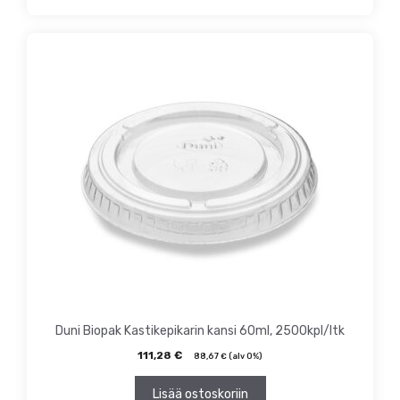
Duni Biopak Kastikepikarin kansi 60ml, 2500kpl/ltk
111,28
€
88,67
€
(alv 0%)
Lisää ostoskoriin