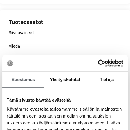
Tuoteosastot
Siivousaineet
Vileda
Hygieniatuotteet
Jätehuolto
Suostumus
Yksityiskohdat
Tietoja
Suojakäsineet
Pehmopaperit
Tämä sivusto käyttää evästeitä
Käytämme evästeitä tarjoamamme sisällön ja mainosten
Pesuaineet
räätälöimiseen, sosiaalisen median ominaisuuksien
tukemiseen ja kävijämäärämme analysoimiseen. Lisäksi
Ravintolatarvikkeet
jaamme sosiaalisen median, mainosalan ja analytiikka-