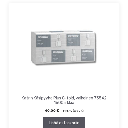
Katrin Käsipyyhe Plus C-fold, valkoinen 73542
1600arkkia
40,00
€
31,87
€
(alv 0%)
Lisää ostoskoriin