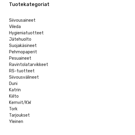
Tuotekategoriat
Siivousaineet
Vileda
Hygieniatuotteet
Jätehuolto
Suojakäsineet
Pehmopaperit
Pesuaineet
Ravintolatarvikkeet
RS-tuotteet
Siivousvälineet
Duni
Katrin
Kiilto
Kemvit/KW
Tork
Tarjoukset
Yleinen