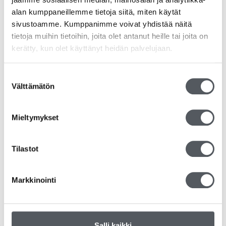
alan kumppaneillemme tietoja siitä, miten käytät
RS-tuotteet
sivustoamme. Kumppanimme voivat yhdistää näitä
tietoja muihin tietoihin, joita olet antanut heille tai joita on
Siivousvälineet
kerätty, kun olet käyttänyt heidän palvelujaan.
Duni
Suostumuksen
Välttämätön
Katrin
valinta
Kiilto
Mieltymykset
Kemvit/KW
Tilastot
Tork
Tarjoukset
Markkinointi
Yleinen
Salli kaikki