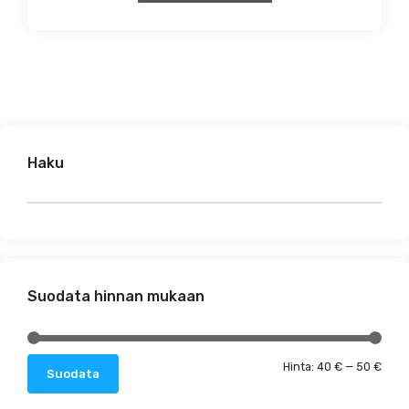
Haku
Suodata hinnan mukaan
Minim
Maks
Hinta:
40 €
—
50 €
Suodata