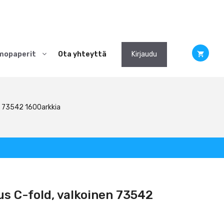
mopaperit
Ota yhteyttä
Kirjaudu
en 73542 1600arkkia
us C-fold, valkoinen 73542