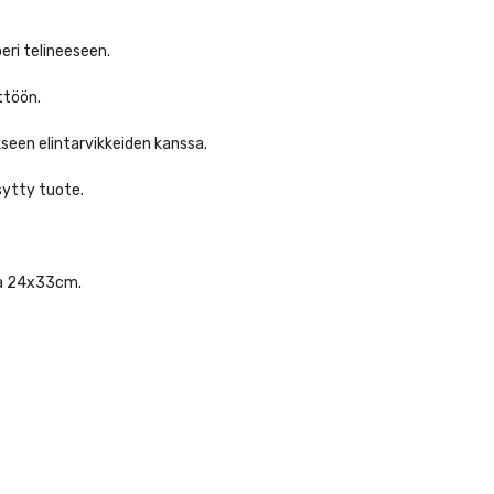
eri telineeseen.
ttöön.
een elintarvikkeiden kanssa.
sytty tuote.
una 24x33cm.