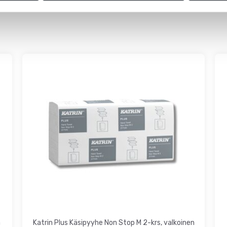
ympäristömerkki. Katrin Käsipyyhe Plus on valmistettu Suomessa.
a
Katrin Plus Käsipyyhe Non Stop M 2-krs, valkoinen