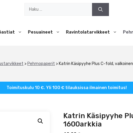
Haku:
öastiat
Pesuaineet
Ravintolatarvikkeet
Peh
ustarvikkeet
>
Pehmopaperit
>
Katrin Käsipyyhe Plus C-fold, valkoin
Toimituskulu 10 €. Yli 100 € tilauksissa ilmainen toimitus!
Katrin Käsipyyhe Pl
1600arkkia