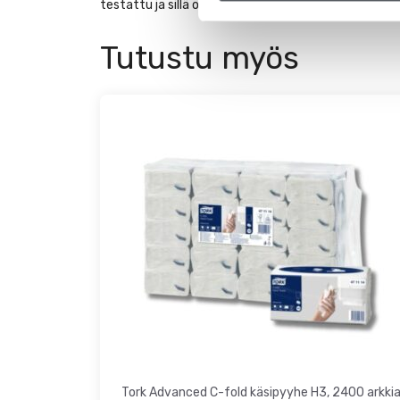
testattu ja sillä on sekä Joutsenmerkki että EU:n 
Tutustu myös
Tork Advanced C-fold käsipyyhe H3, 2400 arkki