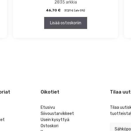
2835 arkkia
46,70
€
37,21
€
(alv 0%)
Lisää ostoskoriin
riat
Oikotiet
Tilaa uut
Etusivu
Tilaa uutis
Siivoustarvikkeet
tuotteista
eet
Usein kysyttyä
Ostoskori