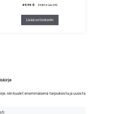
49,95
€
39,80
€
(alv 0%)
Lisää ostoskoriin
iskirje
kirje, niin kuulet ensimmäisenä tarjouksista ja uusista
!