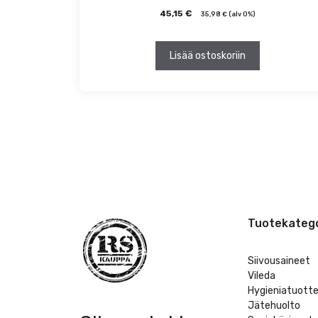
45,15
€
35,98
€
(alv 0%)
Lisää ostoskoriin
Tuotekatego
Siivousaineet
Vileda
Hygieniatuott
Jätehuolto