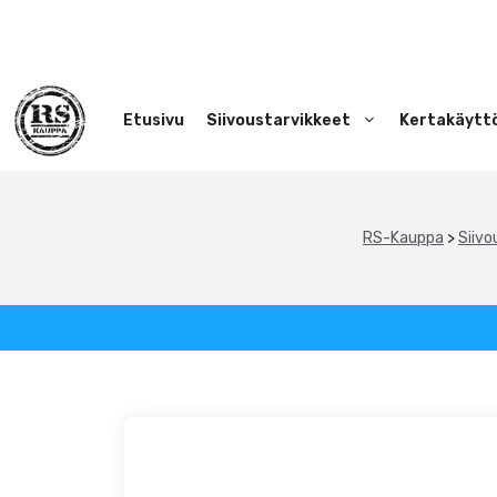
Siirry
sisältöön
Etusivu
Siivoustarvikkeet
Kertakäytt
RS-Kauppa
>
Siivo