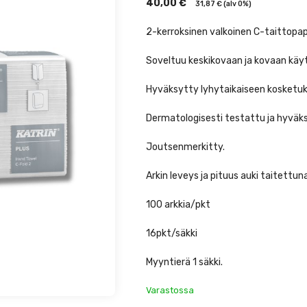
40,00
€
31,87
€
(alv 0%)
2-kerroksinen valkoinen C-taittopap
Soveltuu keskikovaan ja kovaan käy
Hyväksytty lyhytaikaiseen kosketuks
Dermatologisesti testattu ja hyväk
Joutsenmerkitty.
Arkin leveys ja pituus auki taitett
100 arkkia/pkt
16pkt/säkki
Myyntierä 1 säkki.
Varastossa