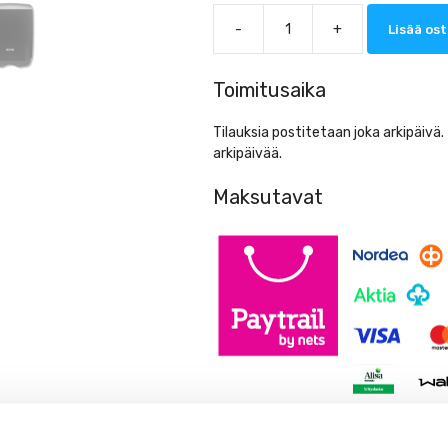
-
+
Lisää ost
Katrin
Käsipyyhe
Plus
Toimitusaika
C-
fold,
Tilauksia postitetaan joka arkipäivä
valkoinen
arkipäivää.
73542
1600arkkia
Maksutavat
määrä
Lue lisää maksutavoista täältä