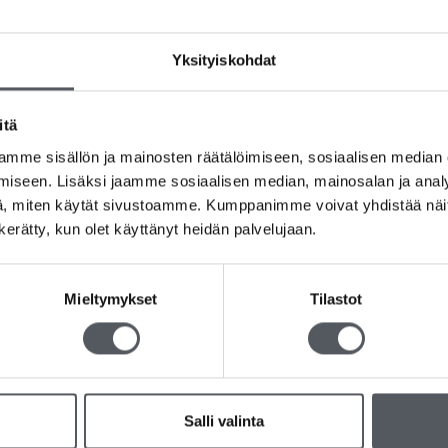
Yksityiskohdat
Lisää toivelistalle
itä
Tuotetunnus (SKU):
73542
Osastot:
Käsipaperit
,
Katrin
,
Pehmopaperit
mme sisällön ja mainosten räätälöimiseen, sosiaalisen median
Avainsanat tuotteelle
Ammattikäyttöön
,
Am
iseen. Lisäksi jaamme sosiaalisen median, mainosalan ja analy
Käsipyyhe
,
Katrin
,
Keittiö
,
Pehmopaperi
, miten käytät sivustoamme. Kumppanimme voivat yhdistää näitä t
n kerätty, kun olet käyttänyt heidän palvelujaan.
Mieltymykset
Tilastot
ipyyhepaperi, joka on valmistettu vastuullisesta ensikuidusta. Ensikui
an laadusta. Auki taitettuna Katrin Käsipyyhe Plus -arkki on mitoiltaan 
Salli valinta
kantokahvalliseen säkkiin, joka kompaktin kokonsa ansiosta mahtuu 