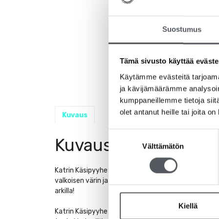
Suostumus
Tämä sivusto käyttää eväste
Käytämme evästeitä tarjoama
ja kävijämäärämme analysoim
kumppaneillemme tietoja siitä
olet antanut heille tai joita o
Kuvaus
Suostumuksen
Kuvaus
Välttämätön
valinta
Katrin Käsipyyhe Plus C-fold on korkealaatuinen käs
valkoisen värin ja tuote antaakin ylellisen vaikutelm
arkilla!
Kiellä
Katrin Käsipyyhe Plus C-fold on pakattu kätevään 