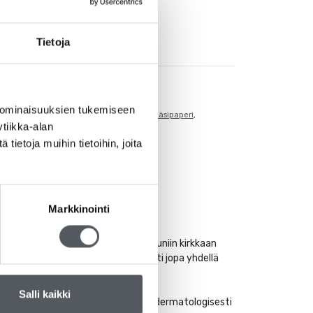
Tietoja
 ominaisuuksien tukemiseen
mattisiivous
,
C-fold
,
C-taitto
,
Hygienia
,
Käsipaperi
,
tiikka-alan
ietoja muihin tietoihin, joita
Markkinointi
dun käyttö takaa käsipyyhkeelle kauniin kirkkaan
suuri ja pyyhit kätesi miellyttävästi jopa yhdellä
Salli kaikki
ahtaampaankin varastoon. Tuote on dermatologisesti