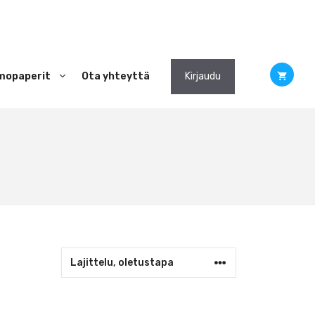
mopaperit
Ota yhteyttä
Kirjaudu