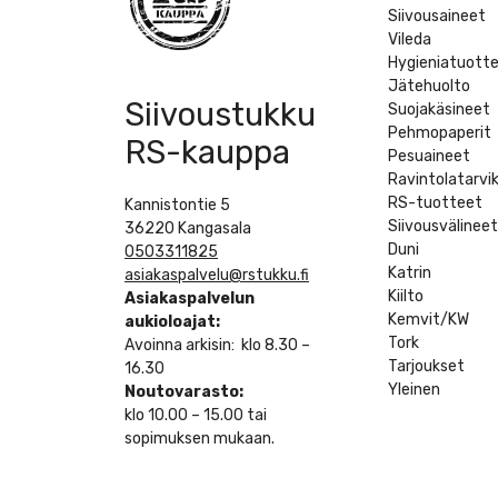
Siivousaineet
Vileda
Hygieniatuott
Jätehuolto
Siivoustukku
Suojakäsineet
Pehmopaperit
RS-kauppa
Pesuaineet
Ravintolatarvi
RS-tuotteet
Kannistontie 5
Siivousvälinee
36220 Kangasala
Duni
0503311825
Katrin
asiakaspalvelu@rstukku.fi
Kiilto
Asiakaspalvelun
Kemvit/KW
aukioloajat:
Tork
Avoinna arkisin: klo 8.30 –
Tarjoukset
16.30
Yleinen
Noutovarasto:
klo 10.00 – 15.00 tai
sopimuksen mukaan.