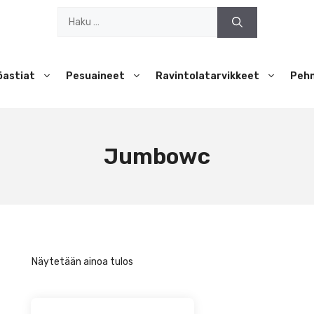
Haku:
öastiat
Pesuaineet
Ravintolatarvikkeet
Peh
Jumbowc
Näytetään ainoa tulos