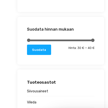
Suodata hinnan mukaan
Minimihin
Maksimih
Hinta:
30 €
—
40 €
Suodata
Tuoteosastot
Siivousaineet
Vileda