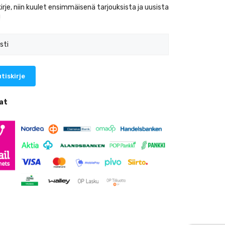
kirje, niin kuulet ensimmäisenä tarjouksista ja uusista
!
at