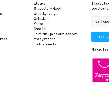
Etusivu
Tilaa uutis
Siivoustarvikkeet
tuotteista
eet
Usein kysyttyä
Ostoskori
Kassa
Oma tili
Toimitus- ja palautusehdot
kkeet
Yhteystiedot
Tietoa meistä
t
Maksutav