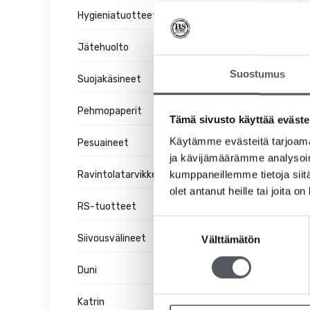
Hygieniatuotteet
Jätehuolto
Suostumus
Suojakäsineet
Pehmopaperit
Tämä sivusto käyttää eväste
Käytämme evästeitä tarjoama
Pesuaineet
ja kävijämäärämme analysoim
kumppaneillemme tietoja siitä
Ravintolatarvikkeet
olet antanut heille tai joita o
RS-tuotteet
Suostumuksen
Siivousvälineet
Välttämätön
valinta
Duni
Katrin