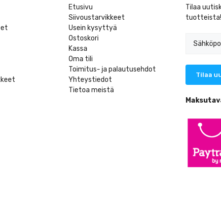
Etusivu
Tilaa uutis
Siivoustarvikkeet
tuotteista
eet
Usein kysyttyä
Ostoskori
Kassa
Oma tili
Toimitus- ja palautusehdot
kkeet
Yhteystiedot
Tietoa meistä
t
Maksutav