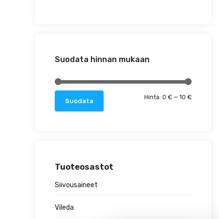
Suodata hinnan mukaan
Minimihin
Maksimih
Hinta:
0 €
—
10 €
Suodata
Tuoteosastot
Siivousaineet
Vileda