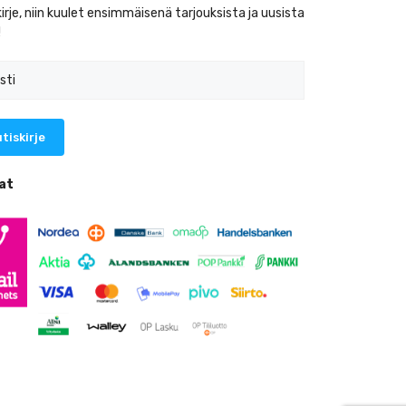
kirje, niin kuulet ensimmäisenä tarjouksista ja uusista
!
at