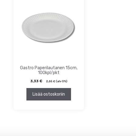
ta
inta
Gastro Paperilautanen 15cm,
100kpl/pkt
3,33
€
2,65
€
(alv 0%)
Lisää ostoskoriin