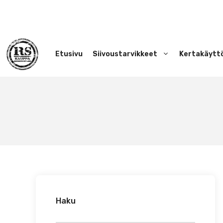
Siirry
sisältöön
Etusivu
Siivoustarvikkeet
Kertakäytt
Haku