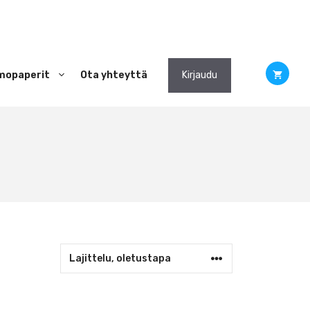
mopaperit
Ota yhteyttä
Kirjaudu