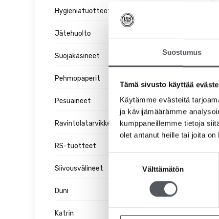
Hygieniatuotteet
Jätehuolto
Suostumus
Suojakäsineet
Pehmopaperit
Tämä sivusto käyttää eväste
Käytämme evästeitä tarjoama
Pesuaineet
ja kävijämäärämme analysoim
kumppaneillemme tietoja siitä
Ravintolatarvikkeet
olet antanut heille tai joita o
RS-tuotteet
Suostumuksen
Siivousvälineet
Välttämätön
valinta
Duni
Katrin