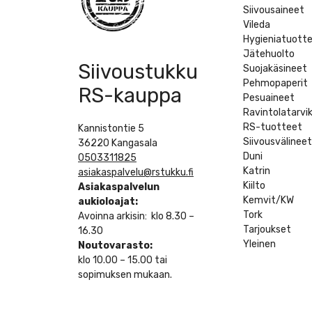
Siivousaineet
Vileda
Hygieniatuott
Jätehuolto
Siivoustukku
Suojakäsineet
Pehmopaperit
RS-kauppa
Pesuaineet
Ravintolatarvi
RS-tuotteet
Kannistontie 5
Siivousvälinee
36220 Kangasala
Duni
0503311825
Katrin
asiakaspalvelu@rstukku.fi
Kiilto
Asiakaspalvelun
Kemvit/KW
aukioloajat:
Tork
Avoinna arkisin: klo 8.30 –
Tarjoukset
16.30
Yleinen
Noutovarasto:
klo 10.00 – 15.00 tai
sopimuksen mukaan.