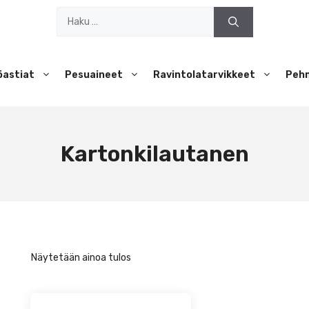
Haku:
öastiat
Pesuaineet
Ravintolatarvikkeet
Peh
Kartonkilautanen
Näytetään ainoa tulos