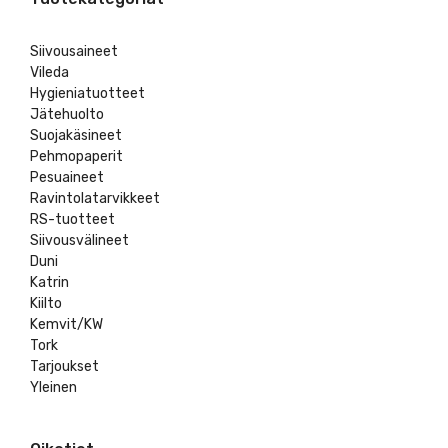
Siivousaineet
Vileda
Hygieniatuotteet
Jätehuolto
Suojakäsineet
Pehmopaperit
Pesuaineet
Ravintolatarvikkeet
RS-tuotteet
Siivousvälineet
Duni
Katrin
Kiilto
Kemvit/KW
Tork
Tarjoukset
Yleinen