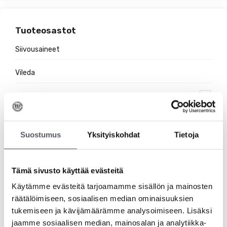
Tuoteosastot
Siivousaineet
Vileda
Hygieniatuotteet
Jätehuolto
Suostumus
Yksityiskohdat
Tietoja
Suojakäsineet
Pehmopaperit
Tämä sivusto käyttää evästeitä
Käytämme evästeitä tarjoamamme sisällön ja mainosten
Pesuaineet
räätälöimiseen, sosiaalisen median ominaisuuksien
tukemiseen ja kävijämäärämme analysoimiseen. Lisäksi
Ravintolatarvikkeet
jaamme sosiaalisen median, mainosalan ja analytiikka-