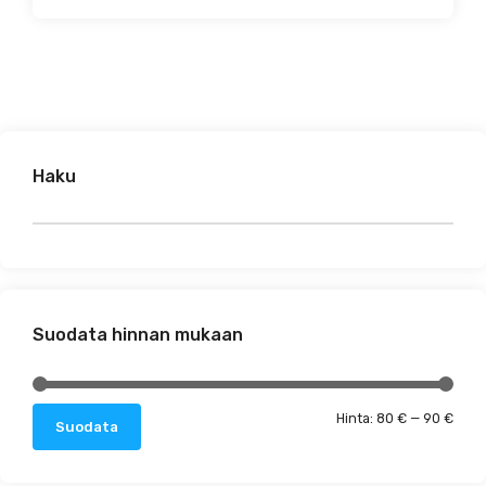
Haku
Suodata hinnan mukaan
Minim
Maks
Hinta:
80 €
—
90 €
Suodata