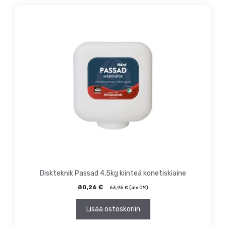
Diskteknik Passad 4,5kg kiinteä konetiskiaine
80,26
€
63,95
€
(alv 0%)
Lisää ostoskoriin