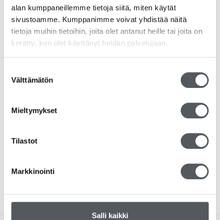
alan kumppaneillemme tietoja siitä, miten käytät
RS-tuotteet
sivustoamme. Kumppanimme voivat yhdistää näitä
Siivousvälineet
tietoja muihin tietoihin, joita olet antanut heille tai joita on
kerätty, kun olet käyttänyt heidän palvelujaan.
Duni
Suostumuksen
Katrin
Välttämätön
valinta
Kiilto
Mieltymykset
Kemvit/KW
Tilastot
Tork
Tarjoukset
Markkinointi
Yleinen
Salli kaikki