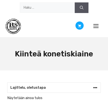
Siirry
Haku:
sisältöön
Kiinteä konetiskiaine
Näytetään ainoa tulos