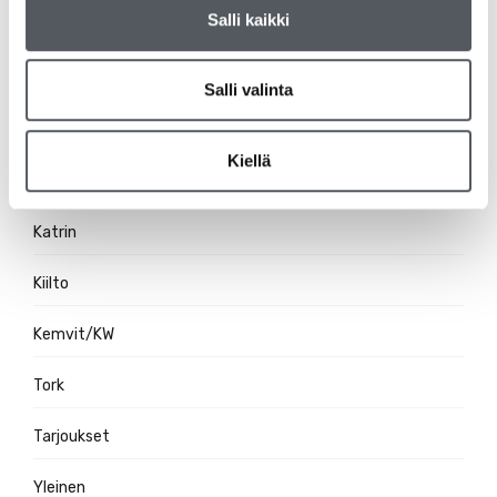
Salli kaikki
Ravintolatarvikkeet
RS-tuotteet
Salli valinta
Siivousvälineet
Kiellä
Duni
Katrin
Kiilto
Kemvit/KW
Tork
Tarjoukset
Yleinen