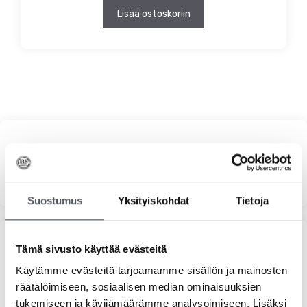
Lisää ostoskoriin
Haku
Suostumus
Yksityiskohdat
Tietoja
Suodata hinnan mukaan
Tämä sivusto käyttää evästeitä
Käytämme evästeitä tarjoamamme sisällön ja mainosten
räätälöimiseen, sosiaalisen median ominaisuuksien
Minim
Maks
Hinta:
30 €
—
50 €
tukemiseen ja kävijämäärämme analysoimiseen. Lisäksi
Suodata