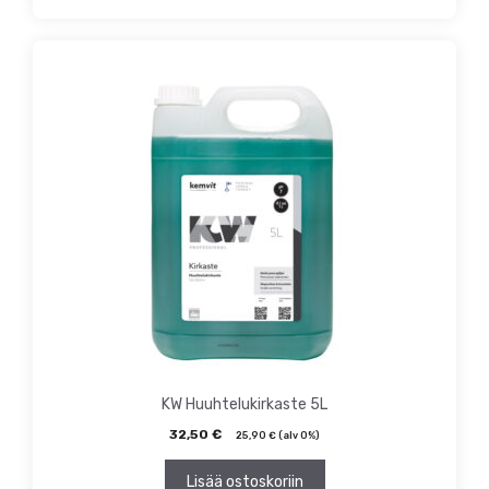
KW Huuhtelukirkaste 5L
32,50
€
25,90
€
(alv 0%)
Lisää ostoskoriin