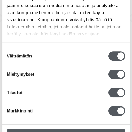
jaamme sosiaalisen median, mainosalan ja analytiikka-
alan kumppaneillemme tietoja siitä, miten käytät
sivustoamme. Kumppanimme voivat yhdistää näitä
tietoja muihin tietoihin, joita olet antanut heille tai joita on
Tuoteosastot
kerätty, kun olet käyttänyt heidän palvelujaan.
Siivousaineet
Suostumuksen
Välttämätön
valinta
Vileda
Hygieniatuotteet
Mieltymykset
Jätehuolto
Tilastot
Suojakäsineet
Markkinointi
Pehmopaperit
Pesuaineet