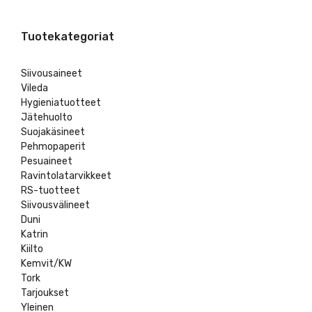
Tuotekategoriat
Siivousaineet
Vileda
Hygieniatuotteet
Jätehuolto
Suojakäsineet
Pehmopaperit
Pesuaineet
Ravintolatarvikkeet
RS-tuotteet
Siivousvälineet
Duni
Katrin
Kiilto
Kemvit/KW
Tork
Tarjoukset
Yleinen