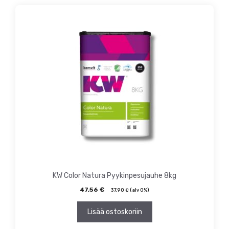
KW Color Natura Pyykinpesujauhe 8kg
47,56
€
37,90
€
(alv 0%)
Lisää ostoskoriin