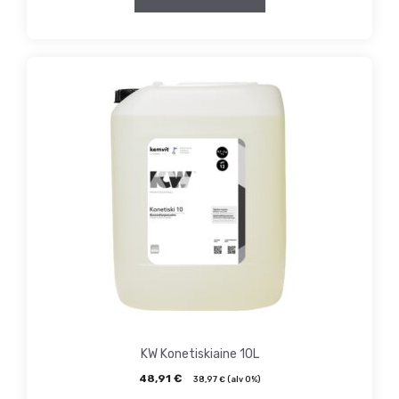
KW Konetiskiaine 10L
48,91
€
38,97
€
(alv 0%)