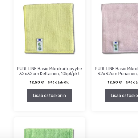
ta
inta
PURI-LINE Basic Mikrokuitupyyhe
PURI-LINE Basic Mikr
32x32cm Keltainen, 10kpl/pkt
32x32cm Punainen, 
12,50
€
12,50
€
9,96
€
(alv 0%)
9,96
€
(
Lisää ostoskoriin
Lisää ostosko