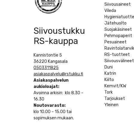
Siivousaineet
Vileda
Hygieniatuott
Jätehuolto
Siivoustukku
Suojakäsineet
Pehmopaperit
RS-kauppa
Pesuaineet
Ravintolatarvi
RS-tuotteet
Kannistontie 5
Siivousvälinee
36220 Kangasala
Duni
0503311825
Katrin
asiakaspalvelu@rstukku.fi
Kiilto
Asiakaspalvelun
Kemvit/KW
aukioloajat:
Tork
Avoinna arkisin: klo 8.30 –
Tarjoukset
16.30
Yleinen
Noutovarasto:
klo 10.00 – 15.00 tai
sopimuksen mukaan.