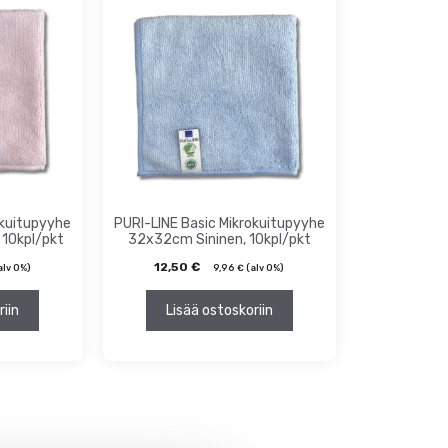
okuitupyyhe
PURI-LINE Basic Mikrokuitupyyhe
10kpl/pkt
32x32cm Sininen, 10kpl/pkt
12,50
€
alv 0%)
9,96
€
(alv 0%)
riin
Lisää ostoskoriin