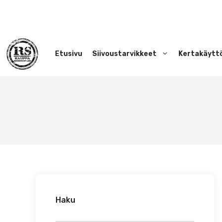
Siirry
sisältöön
Etusivu
Siivoustarvikkeet
Kertakäytt
Haku