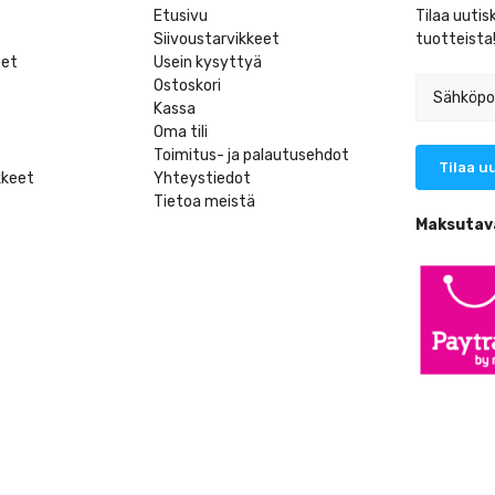
Etusivu
Tilaa uutis
Siivoustarvikkeet
tuotteista
eet
Usein kysyttyä
Ostoskori
Kassa
Oma tili
Toimitus- ja palautusehdot
kkeet
Yhteystiedot
Tietoa meistä
t
Maksutav