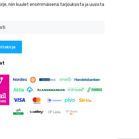
kirje, niin kuulet ensimmäisenä tarjouksista ja uusista
!
at