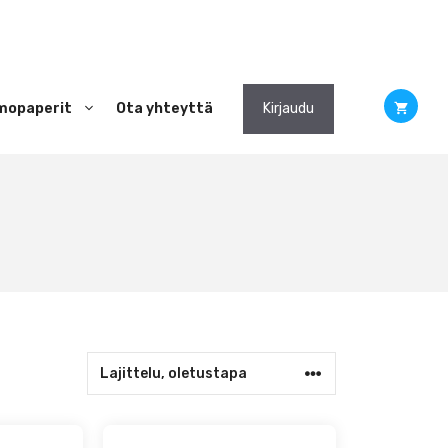
mopaperit
Ota yhteyttä
Kirjaudu