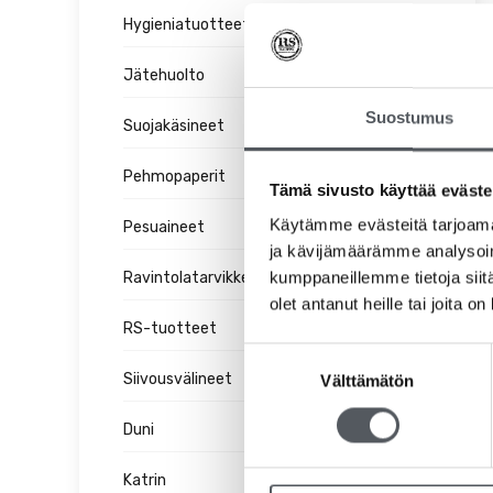
Hygieniatuotteet
Jätehuolto
Suostumus
Suojakäsineet
Pehmopaperit
Tämä sivusto käyttää eväste
Käytämme evästeitä tarjoama
Pesuaineet
ja kävijämäärämme analysoim
kumppaneillemme tietoja siitä
Ravintolatarvikkeet
olet antanut heille tai joita o
RS-tuotteet
Suostumuksen
Siivousvälineet
Välttämätön
valinta
Duni
Katrin