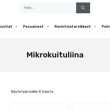
Haku:
öastiat
Pesuaineet
Ravintolatarvikkeet
Peh
Mikrokuituliina
Näytetään kaikki 4 tulosta