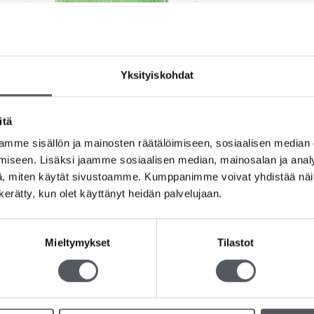
Yksityiskohdat
itä
PURI-LINE Basic Mikrokuitupyyhe
32x32cm Vihreä, 10kpl/pkt
mme sisällön ja mainosten räätälöimiseen, sosiaalisen median
12,50
€
9,96
€
(alv 0%)
iseen. Lisäksi jaamme sosiaalisen median, mainosalan ja analy
, miten käytät sivustoamme. Kumppanimme voivat yhdistää näitä t
Lisää ostoskoriin
n kerätty, kun olet käyttänyt heidän palvelujaan.
Mieltymykset
Tilastot