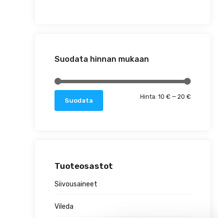
Suodata hinnan mukaan
Minimihin
Maksimih
Hinta:
10 €
—
20 €
Suodata
Tuoteosastot
Siivousaineet
Vileda