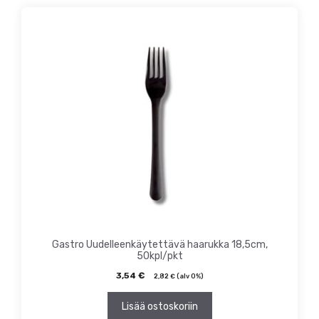
Gastro Uudelleenkäytettävä haarukka 18,5cm,
50kpl/pkt
3,54
€
2,82
€
(alv 0%)
Lisää ostoskoriin