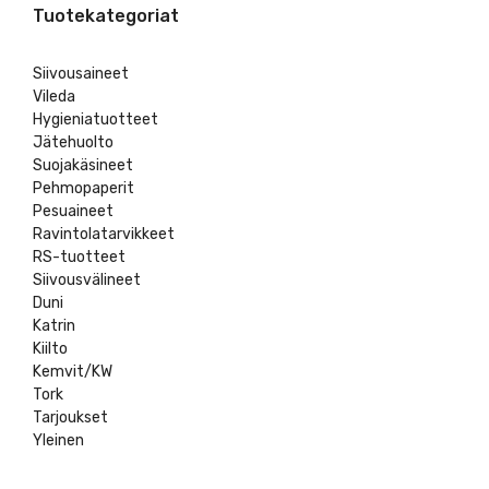
Tuotekategoriat
Siivousaineet
Vileda
Hygieniatuotteet
Jätehuolto
Suojakäsineet
Pehmopaperit
Pesuaineet
Ravintolatarvikkeet
RS-tuotteet
Siivousvälineet
Duni
Katrin
Kiilto
Kemvit/KW
Tork
Tarjoukset
Yleinen