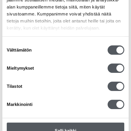
alan kumppaneillemme tietoja siitä, miten käytät
RS-tuotteet
sivustoamme. Kumppanimme voivat yhdistää näitä
tietoja muihin tietoihin, joita olet antanut heille tai joita on
Siivousvälineet
kerätty, kun olet käyttänyt heidän palvelujaan.
Duni
Suostumuksen
Välttämätön
Katrin
valinta
Kiilto
Mieltymykset
Kemvit/KW
Tilastot
Tork
Tarjoukset
Markkinointi
Yleinen
Salli kaikki