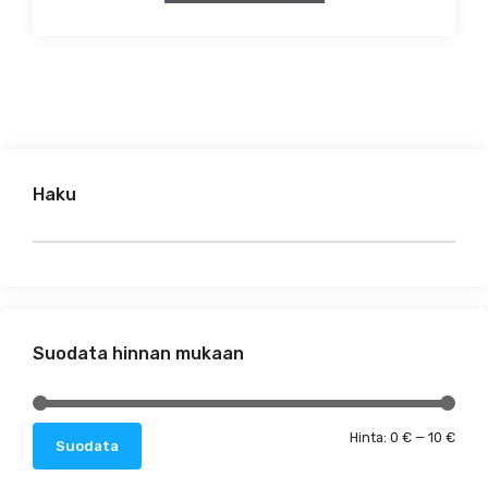
Haku
Suodata hinnan mukaan
Minim
Maks
Hinta:
0 €
—
10 €
Suodata