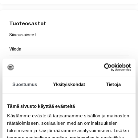
Tuoteosastot
Siivousaineet
Vileda
Hygieniatuotteet
Jätehuolto
Suostumus
Yksityiskohdat
Tietoja
Suojakäsineet
Pehmopaperit
Tämä sivusto käyttää evästeitä
Käytämme evästeitä tarjoamamme sisällön ja mainosten
Pesuaineet
räätälöimiseen, sosiaalisen median ominaisuuksien
tukemiseen ja kävijämäärämme analysoimiseen. Lisäksi
Ravintolatarvikkeet
jaamme sosiaalisen median, mainosalan ja analytiikka-