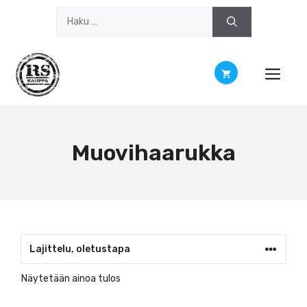
Siirry
Haku:
sisältöön
Muovihaarukka
Näytetään ainoa tulos