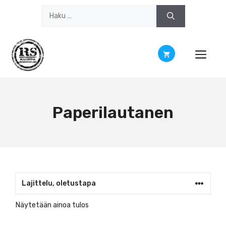
Siirry
Haku:
sisältöön
Paperilautanen
Näytetään ainoa tulos