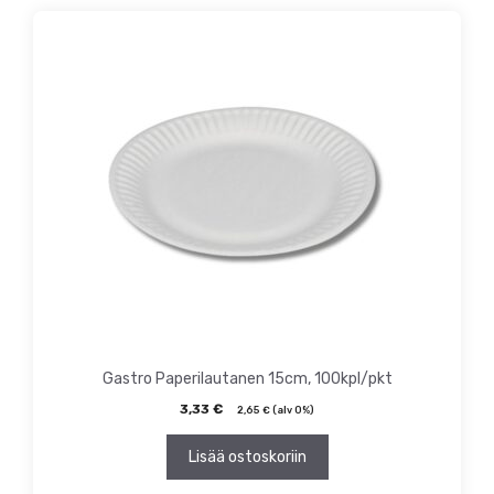
Gastro Paperilautanen 15cm, 100kpl/pkt
3,33
€
2,65
€
(alv 0%)
Lisää ostoskoriin