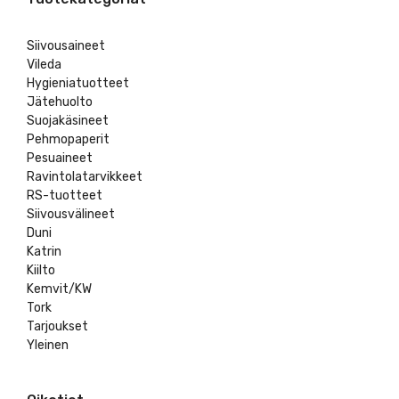
Siivousaineet
Vileda
Hygieniatuotteet
Jätehuolto
Suojakäsineet
Pehmopaperit
Pesuaineet
Ravintolatarvikkeet
RS-tuotteet
Siivousvälineet
Duni
Katrin
Kiilto
Kemvit/KW
Tork
Tarjoukset
Yleinen