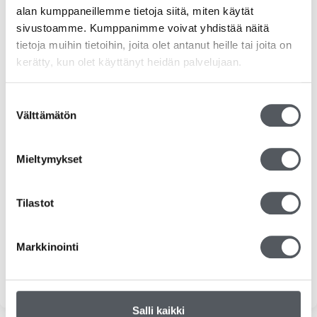
alan kumppaneillemme tietoja siitä, miten käytät
RS-tuotteet
sivustoamme. Kumppanimme voivat yhdistää näitä
Siivousvälineet
tietoja muihin tietoihin, joita olet antanut heille tai joita on
kerätty, kun olet käyttänyt heidän palvelujaan.
Duni
Suostumuksen
Katrin
Välttämätön
valinta
Kiilto
Mieltymykset
Kemvit/KW
Tilastot
Tork
Tarjoukset
Markkinointi
Yleinen
Salli kaikki