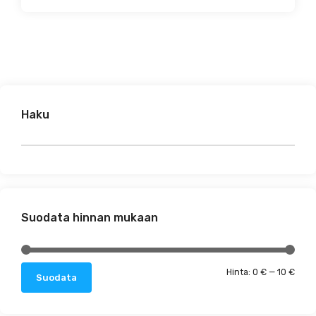
Haku
Suodata hinnan mukaan
Minim
Maks
Hinta:
0 €
—
10 €
Suodata