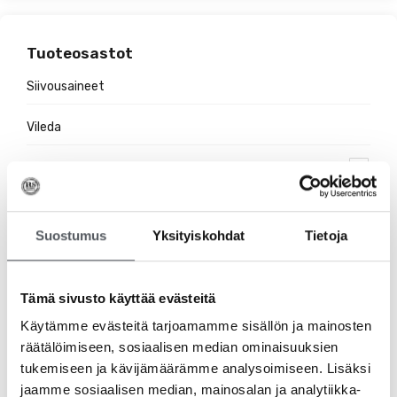
Tuoteosastot
Siivousaineet
Vileda
Hygieniatuotteet
Jätehuolto
Suostumus
Yksityiskohdat
Tietoja
Suojakäsineet
Pehmopaperit
Tämä sivusto käyttää evästeitä
Käytämme evästeitä tarjoamamme sisällön ja mainosten
Pesuaineet
räätälöimiseen, sosiaalisen median ominaisuuksien
tukemiseen ja kävijämäärämme analysoimiseen. Lisäksi
Ravintolatarvikkeet
jaamme sosiaalisen median, mainosalan ja analytiikka-