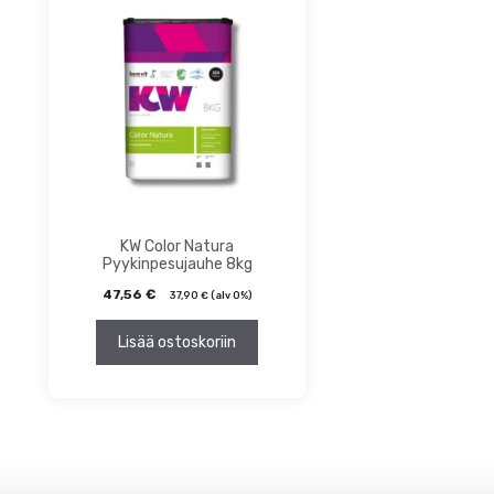
ta
inta
KW Color Natura
Pyykinpesujauhe 8kg
47,56
€
37,90
€
(alv 0%)
Lisää ostoskoriin