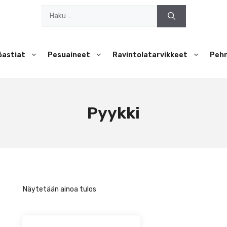
Haku:
öastiat
Pesuaineet
Ravintolatarvikkeet
Peh
Pyykki
Näytetään ainoa tulos