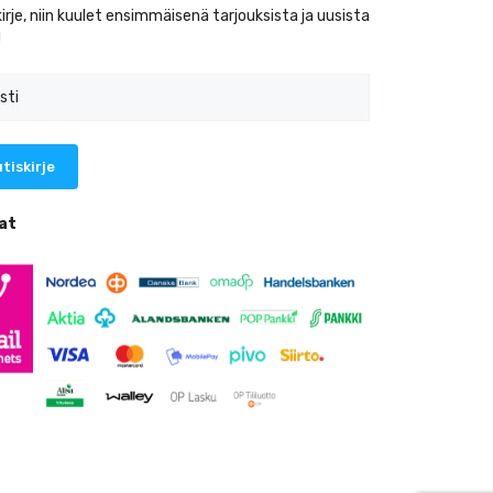
kirje, niin kuulet ensimmäisenä tarjouksista ja uusista
!
at