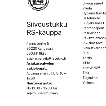
Siivousaineet
Vileda
Hygieniatuott
Jätehuolto
Siivoustukku
Suojakäsineet
Pehmopaperit
RS-kauppa
Pesuaineet
Ravintolatarvi
RS-tuotteet
Kannistontie 5
Siivousvälinee
36220 Kangasala
Duni
0503311825
Katrin
asiakaspalvelu@rstukku.fi
Kiilto
Asiakaspalvelun
Kemvit/KW
aukioloajat:
Tork
Avoinna arkisin: klo 8.30 –
Tarjoukset
16.30
Yleinen
Noutovarasto:
klo 10.00 – 15.00 tai
sopimuksen mukaan.