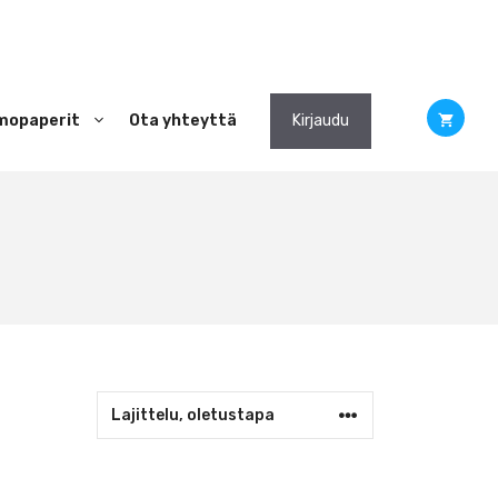
mopaperit
Ota yhteyttä
Kirjaudu