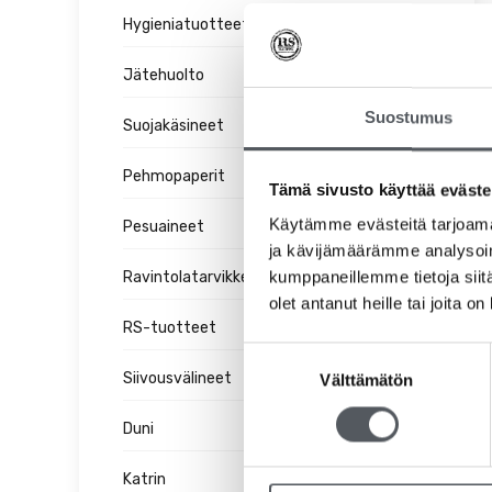
Hygieniatuotteet
Jätehuolto
Suostumus
Suojakäsineet
Pehmopaperit
Tämä sivusto käyttää eväste
Käytämme evästeitä tarjoama
Pesuaineet
ja kävijämäärämme analysoim
kumppaneillemme tietoja siitä
Ravintolatarvikkeet
olet antanut heille tai joita o
RS-tuotteet
Suostumuksen
Siivousvälineet
Välttämätön
valinta
Duni
Katrin