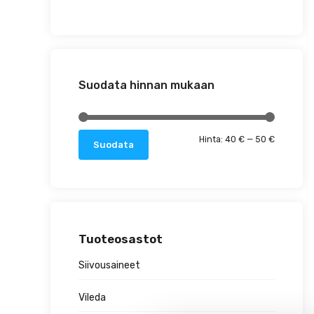
Suodata hinnan mukaan
Minimihin
Maksimih
Hinta:
40 €
—
50 €
Suodata
Tuoteosastot
Siivousaineet
Vileda