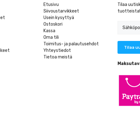
Etusivu
Tilaa uutis
Siivoustarvikkeet
tuotteista
eet
Usein kysyttyä
Ostoskori
Kassa
Oma tili
Toimitus- ja palautusehdot
kkeet
Yhteystiedot
Tietoa meistä
t
Maksutav