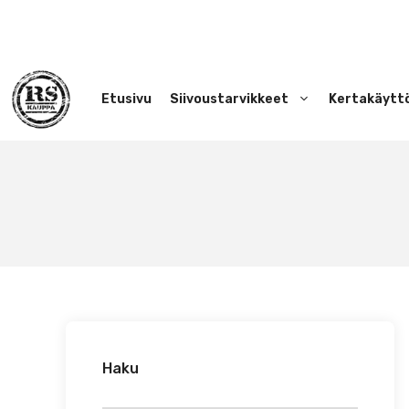
Siirry
sisältöön
Etusivu
Siivoustarvikkeet
Kertakäytt
Haku