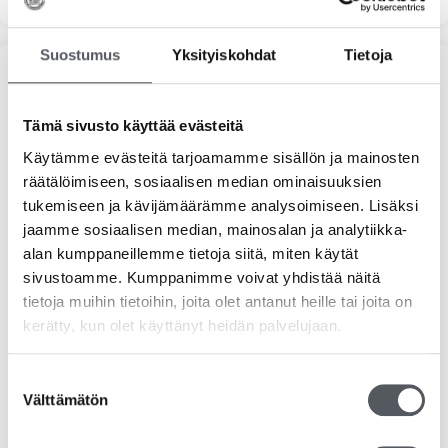
Suostumus
Yksityiskohdat
Tietoja
Tuoteosastot
Siivousaineet
Tämä sivusto käyttää evästeitä
Käytämme evästeitä tarjoamamme sisällön ja mainosten
Vileda
räätälöimiseen, sosiaalisen median ominaisuuksien
tukemiseen ja kävijämäärämme analysoimiseen. Lisäksi
Hygieniatuotteet
jaamme sosiaalisen median, mainosalan ja analytiikka-
alan kumppaneillemme tietoja siitä, miten käytät
Jätehuolto
sivustoamme. Kumppanimme voivat yhdistää näitä
tietoja muihin tietoihin, joita olet antanut heille tai joita on
Suojakäsineet
kerätty, kun olet käyttänyt heidän palvelujaan.
Pehmopaperit
Suostumuksen
Välttämätön
Pesuaineet
valinta
Ravintolatarvikkeet