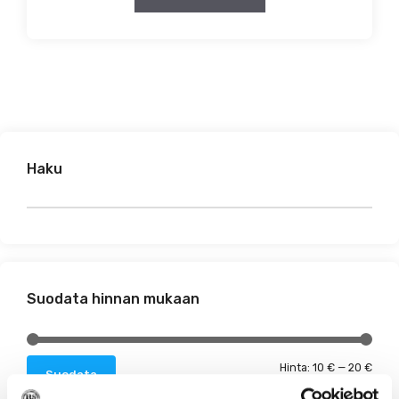
Haku
Suodata hinnan mukaan
Minim
Maks
Hinta:
10 €
—
20 €
Suodata