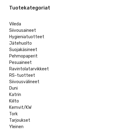
Tuotekategoriat
Vileda
Siivousaineet
Hygieniatuotteet
Jätehuolto
Suojakäsineet
Pehmopaperit
Pesuaineet
Ravintolatarvikkeet
RS-tuotteet
Siivousvälineet
Duni
Katrin
Kiilto
Kemvit/KW
Tork
Tarjoukset
Yleinen