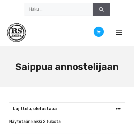
Siirry
Haku:
sisältöön
Saippua annostelijaan
Näytetään kaikki 2 tulosta