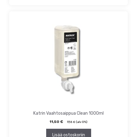
Katrin Vaahtosaippua Clean 1000ml
11,50
€
9,16
€
(alv 0%)
Lisää ostoskoriin