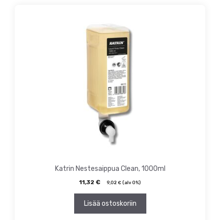
Katrin Nestesaippua Clean, 1000ml
11,32
€
9,02
€
(alv 0%)
Lisää ostoskoriin