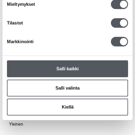
Mieltymykset
RS-tuotteet
Tilastot
Siivousvälineet
Duni
Markkinointi
Katrin
Salli kaikki
Kiilto
Kemvit/KW
Salli valinta
Tork
Kiellä
Tarjoukset
Yleinen