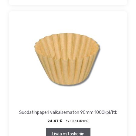
Suodatinpaperi valkaisematon 90mm 1000kpl/ltk
24,47
€
19,50
€
(alv 0%)
Lisää ostoskoriin