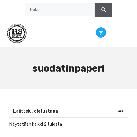
Siirry
Haku:
sisältöön
suodatinpaperi
Näytetään kaikki 2 tulosta