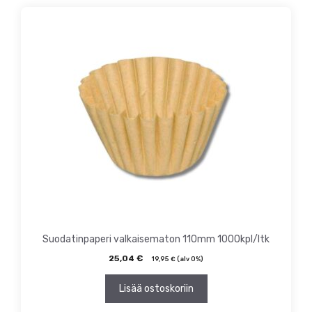
Suodatinpaperi valkaisematon 110mm 1000kpl/ltk
25,04
€
19,95
€
(alv 0%)
Lisää ostoskoriin