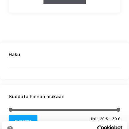
Haku
Suodata hinnan mukaan
Minim
Maks
Hinta:
20 €
—
30 €
Suodata