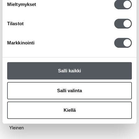
Mieltymykset
RS-tuotteet
Tilastot
Siivousvälineet
Duni
Markkinointi
Katrin
Salli kaikki
Kiilto
Kemvit/KW
Salli valinta
Tork
Kiellä
Tarjoukset
Yleinen