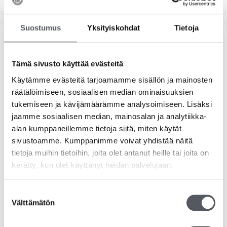
Suostumus
Yksityiskohdat
Tietoja
Tuoteosastot
Siivousaineet
Tämä sivusto käyttää evästeitä
Käytämme evästeitä tarjoamamme sisällön ja mainosten
Vileda
räätälöimiseen, sosiaalisen median ominaisuuksien
tukemiseen ja kävijämäärämme analysoimiseen. Lisäksi
Hygieniatuotteet
jaamme sosiaalisen median, mainosalan ja analytiikka-
alan kumppaneillemme tietoja siitä, miten käytät
Jätehuolto
sivustoamme. Kumppanimme voivat yhdistää näitä
tietoja muihin tietoihin, joita olet antanut heille tai joita on
Suojakäsineet
kerätty, kun olet käyttänyt heidän palvelujaan.
Pehmopaperit
Suostumuksen
Välttämätön
Pesuaineet
valinta
Ravintolatarvikkeet