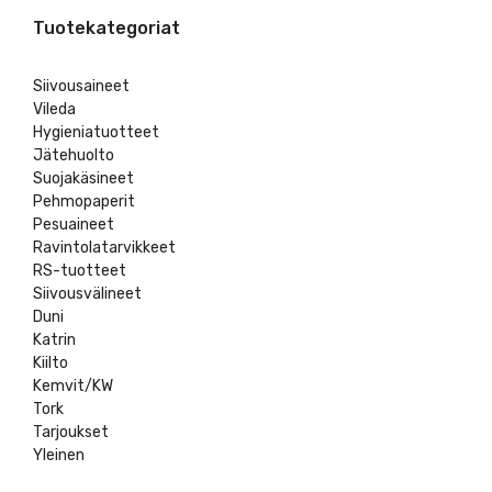
Tuotekategoriat
Siivousaineet
Vileda
Hygieniatuotteet
Jätehuolto
Suojakäsineet
Pehmopaperit
Pesuaineet
Ravintolatarvikkeet
RS-tuotteet
Siivousvälineet
Duni
Katrin
Kiilto
Kemvit/KW
Tork
Tarjoukset
Yleinen