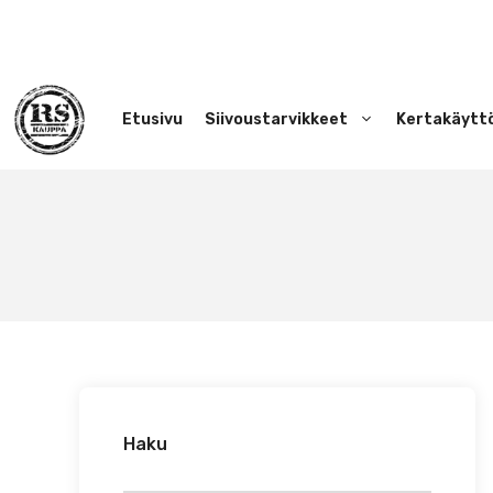
Siirry
sisältöön
Etusivu
Siivoustarvikkeet
Kertakäytt
Haku