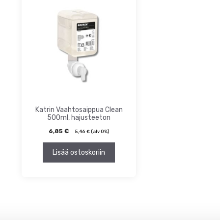
ta
inta
Katrin Vaahtosaippua Clean
500ml, hajusteeton
6,85
€
5,46
€
(alv 0%)
Lisää ostoskoriin