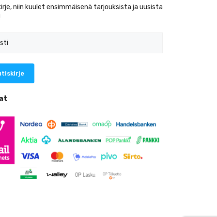
kirje, niin kuulet ensimmäisenä tarjouksista ja uusista
!
at