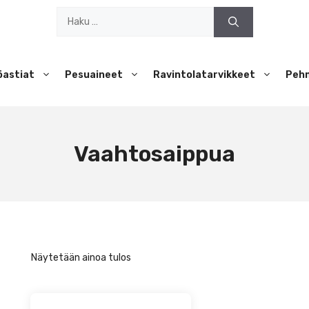
Haku:
öastiat
Pesuaineet
Ravintolatarvikkeet
Peh
Vaahtosaippua
Näytetään ainoa tulos