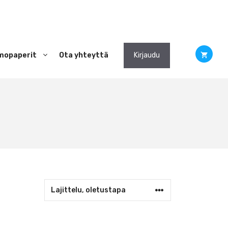
mopaperit
Ota yhteyttä
Kirjaudu