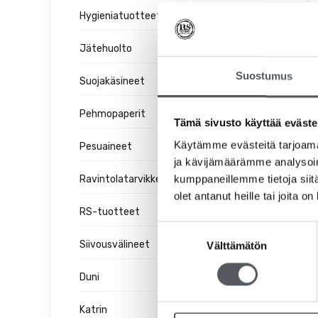
Hygieniatuotteet
Jätehuolto
Suostumus
Suojakäsineet
Pehmopaperit
Tämä sivusto käyttää eväste
Käytämme evästeitä tarjoama
Pesuaineet
ja kävijämäärämme analysoim
kumppaneillemme tietoja siitä
Ravintolatarvikkeet
olet antanut heille tai joita o
RS-tuotteet
Suostumuksen
Siivousvälineet
Välttämätön
valinta
Duni
Katrin