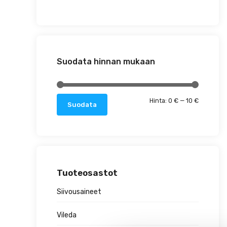
Suodata hinnan mukaan
Minimihin
Maksimih
Hinta:
0 €
—
10 €
Suodata
Tuoteosastot
Siivousaineet
Vileda