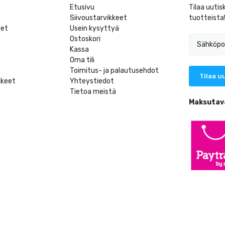
Etusivu
Tilaa uutis
Siivoustarvikkeet
tuotteista
eet
Usein kysyttyä
Ostoskori
Kassa
Oma tili
Toimitus- ja palautusehdot
kkeet
Yhteystiedot
Tietoa meistä
t
Maksutav