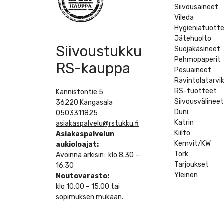
Siivousaineet
Vileda
Hygieniatuott
Jätehuolto
Siivoustukku
Suojakäsineet
Pehmopaperit
RS-kauppa
Pesuaineet
Ravintolatarvi
RS-tuotteet
Kannistontie 5
Siivousvälinee
36220 Kangasala
Duni
0503311825
Katrin
asiakaspalvelu@rstukku.fi
Kiilto
Asiakaspalvelun
Kemvit/KW
aukioloajat:
Tork
Avoinna arkisin: klo 8.30 –
Tarjoukset
16.30
Yleinen
Noutovarasto:
klo 10.00 – 15.00 tai
sopimuksen mukaan.