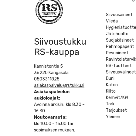
Siivousaineet
Vileda
Hygieniatuott
Jätehuolto
Siivoustukku
Suojakäsineet
Pehmopaperit
RS-kauppa
Pesuaineet
Ravintolatarvi
RS-tuotteet
Kannistontie 5
Siivousvälinee
36220 Kangasala
Duni
0503311825
Katrin
asiakaspalvelu@rstukku.fi
Kiilto
Asiakaspalvelun
Kemvit/KW
aukioloajat:
Tork
Avoinna arkisin: klo 8.30 –
Tarjoukset
16.30
Yleinen
Noutovarasto:
klo 10.00 – 15.00 tai
sopimuksen mukaan.