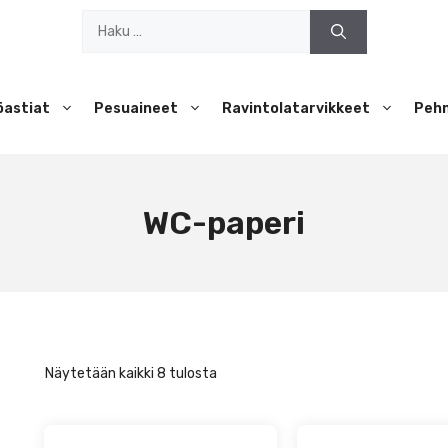
Haku:
öastiat
Pesuaineet
Ravintolatarvikkeet
Peh
WC-paperi
Näytetään kaikki 8 tulosta