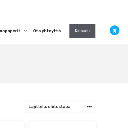
mopaperit
Ota yhteyttä
Kirjaudu