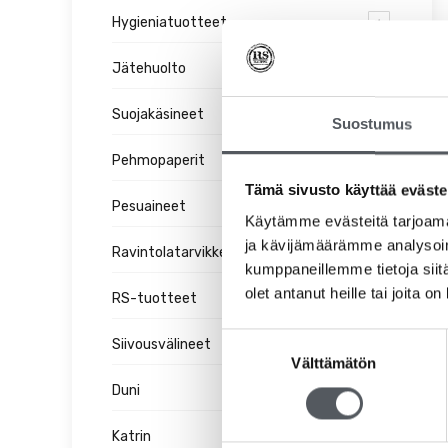
Hygieniatuotteet
Jätehuolto
Suojakäsineet
Suostumus
Pehmopaperit
Tämä sivusto käyttää eväste
Pesuaineet
Käytämme evästeitä tarjoama
ja kävijämäärämme analysoim
Ravintolatarvikkeet
kumppaneillemme tietoja siitä
olet antanut heille tai joita o
RS-tuotteet
Suostumuksen
Siivousvälineet
Välttämätön
valinta
Duni
Katrin