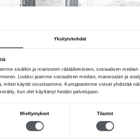
Yksityiskohdat
Katrin Classic System Toilet 684
Satino Prestige W
itä
minijumbo
76,49
€
60,95
€
(alv 0%)
mme sisällön ja mainosten räätälöimiseen, sosiaalisen median
39,95
€
31,83
€
(
iseen. Lisäksi jaamme sosiaalisen median, mainosalan ja analy
Lisää ostoskoriin
Lisää ostosko
, miten käytät sivustoamme. Kumppanimme voivat yhdistää näitä t
n kerätty, kun olet käyttänyt heidän palvelujaan.
Mieltymykset
Tilastot