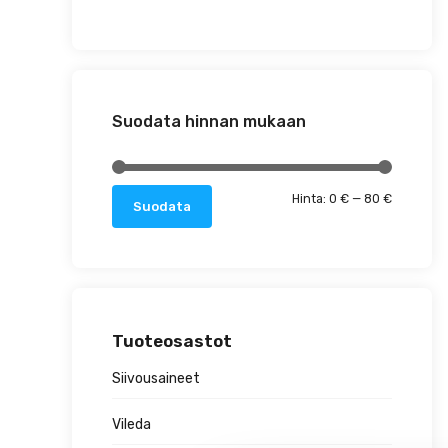
Suodata hinnan mukaan
Minimihin
Maksimih
Hinta:
0 €
—
80 €
Suodata
Tuoteosastot
Siivousaineet
Vileda