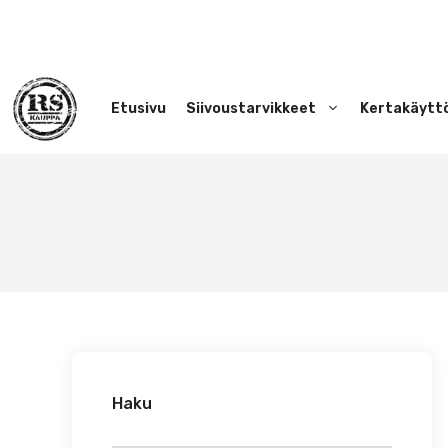
Siirry
sisältöön
Etusivu
Siivoustarvikkeet
Kertakäytt
Haku