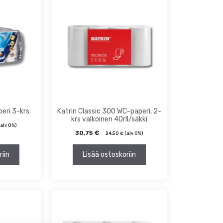
eri 3-krs.
Katrin Classic 300 WC-paperi, 2-
krs valkoinen 40rll/säkki
alv 0%)
30,75
€
24,50
€
(alv 0%)
riin
Lisää ostoskoriin