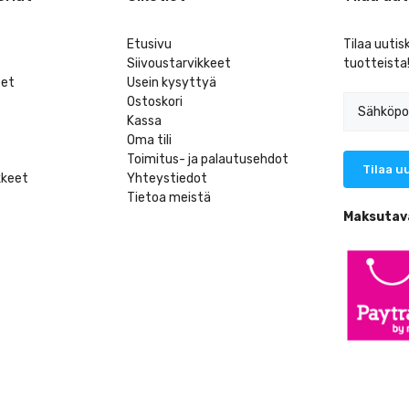
Etusivu
Tilaa uutis
Siivoustarvikkeet
tuotteista
eet
Usein kysyttyä
Ostoskori
Kassa
Oma tili
Toimitus- ja palautusehdot
kkeet
Yhteystiedot
Tietoa meistä
t
Maksutav