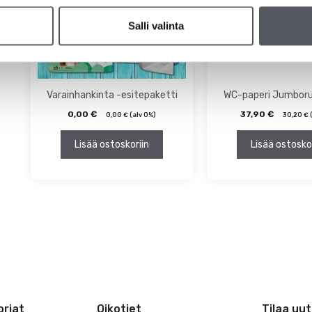
Salli valinta
Varainhankinta -esitepaketti
WC-paperi Jumborull
0,00
€
37,90
€
0,00
€
(alv 0%)
30,20
€
(
Lisää ostoskoriin
Lisää ostosko
riat
Oikotiet
Tilaa uut