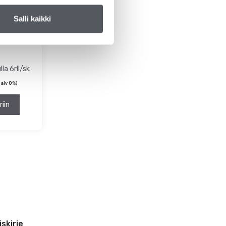
Salli kaikki
a 6rll/sk
alv 0%)
riin
iskirje