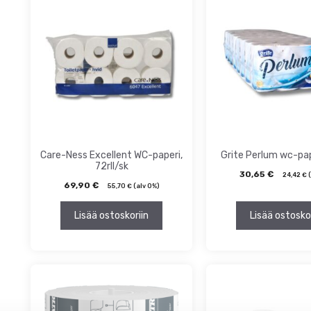
ta
inta
Care-Ness Excellent WC-paperi,
Grite Perlum wc-pap
72rll/sk
30,65
€
24,42
€
(
69,90
€
55,70
€
(alv 0%)
Lisää ostoskoriin
Lisää ostosko