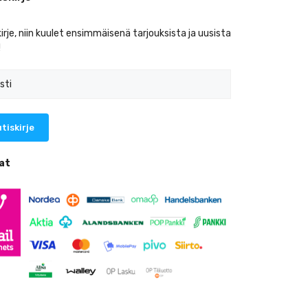
kirje, niin kuulet ensimmäisenä tarjouksista ja uusista
!
at