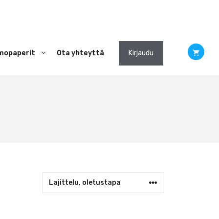
mopaperit
Ota yhteyttä
Kirjaudu