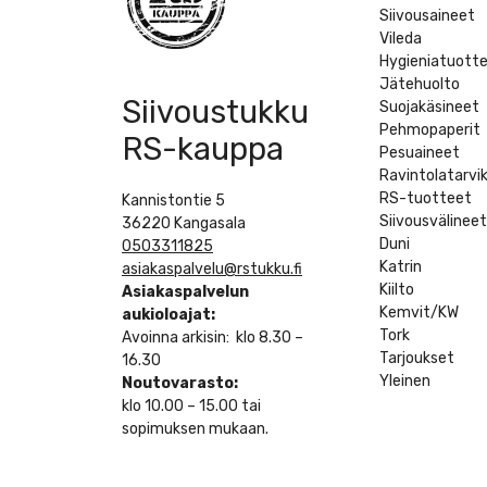
Siivousaineet
Vileda
Hygieniatuott
Jätehuolto
Siivoustukku
Suojakäsineet
Pehmopaperit
RS-kauppa
Pesuaineet
Ravintolatarvi
RS-tuotteet
Kannistontie 5
Siivousvälinee
36220 Kangasala
Duni
0503311825
Katrin
asiakaspalvelu@rstukku.fi
Kiilto
Asiakaspalvelun
Kemvit/KW
aukioloajat:
Tork
Avoinna arkisin: klo 8.30 –
Tarjoukset
16.30
Yleinen
Noutovarasto:
klo 10.00 – 15.00 tai
sopimuksen mukaan.