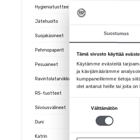
Hygieniatuotteet
Jätehuolto
Suostumus
Suojakäsineet
Pehmopaperit
Tämä sivusto käyttää eväste
Käytämme evästeitä tarjoama
Pesuaineet
ja kävijämäärämme analysoim
kumppaneillemme tietoja siitä
Ravintolatarvikkeet
olet antanut heille tai joita o
RS-tuotteet
Suostumuksen
Siivousvälineet
Välttämätön
valinta
Duni
Katrin