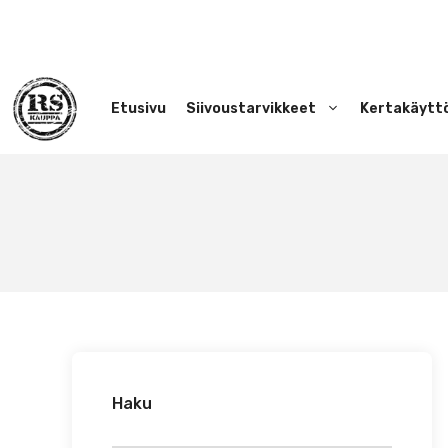
Siirry
sisältöön
Etusivu
Siivoustarvikkeet
Kertakäytt
Haku