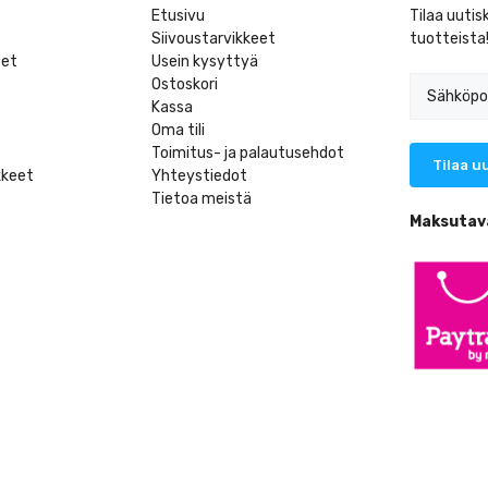
Etusivu
Tilaa uutis
Siivoustarvikkeet
tuotteista
eet
Usein kysyttyä
Ostoskori
Kassa
Oma tili
Toimitus- ja palautusehdot
kkeet
Yhteystiedot
Tietoa meistä
t
Maksutav