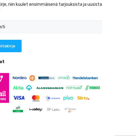
kirje, niin kuulet ensimmäisenä tarjouksista ja uusista
!
at