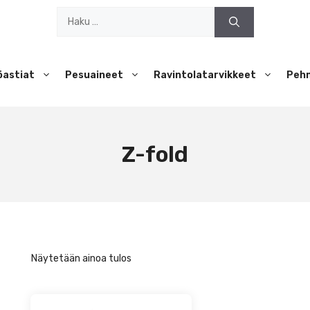
Haku:
öastiat
Pesuaineet
Ravintolatarvikkeet
Peh
Z-fold
Näytetään ainoa tulos