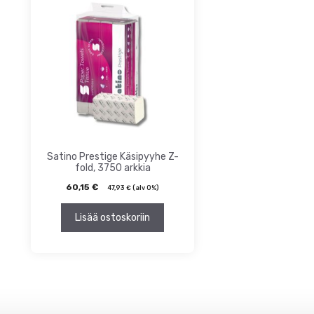
ta
inta
Satino Prestige Käsipyyhe Z-
fold, 3750 arkkia
60,15
€
47,93
€
(alv 0%)
Lisää ostoskoriin