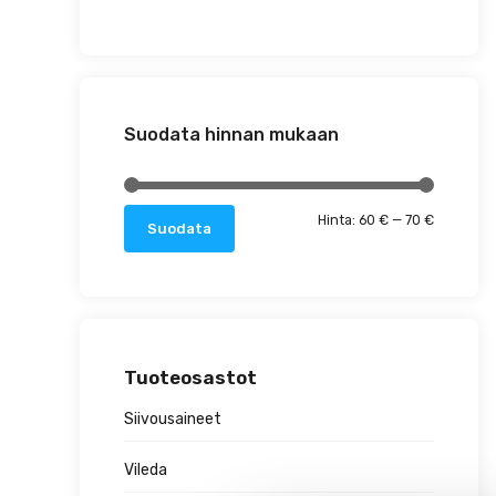
Suodata hinnan mukaan
Minimihin
Maksimih
Hinta:
60 €
—
70 €
Suodata
Tuoteosastot
Siivousaineet
Vileda