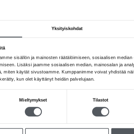
Lisää toivelistalle
Yksityiskohdat
Tuotetunnus (SKU):
Ei saatavilla/-tietoa
Osastot:
Biojätepussit
,
Jätehuolto
Avainsanat tuotteelle
Ammattikäyttöön
,
Am
Jätteiden lajittelu
,
Keittiö
,
Kotimainen
,
Val
itä
mme sisällön ja mainosten räätälöimiseen, sosiaalisen median
iseen. Lisäksi jaamme sosiaalisen median, mainosalan ja analy
, miten käytät sivustoamme. Kumppanimme voivat yhdistää näitä t
n kerätty, kun olet käyttänyt heidän palvelujaan.
ja kompostoituva ratkaisu sujuvaan biojätteen lajitteluun. Bioska-pus
Mieltymykset
Tilastot
n. Kätevät ja helppokäyttöiset tuotteet tekevät arjesta siistimpää j
osteuden kertymistä biojätteen sekaan. Tämä ehkäisee hajujen muod
ätepussi säilyttää hyvin muotonsa eikä hajoa kesken käytön, vaikka sis
, mutta samalla ne hajoavat luonnollisesti kompostoinnissa ilman hai