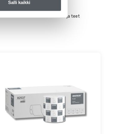
Salli kaikki
Bioskan tuet kotimaista osaamista ja teet