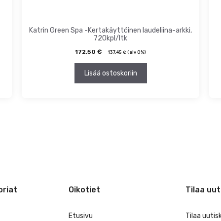
Katrin Green Spa -Kertakäyttöinen laudeliina-arkki,
720kpl/ltk
172,50
€
137,45
€
(alv 0%)
Lisää ostoskoriin
riat
Oikotiet
Tilaa uut
Etusivu
Tilaa uutis