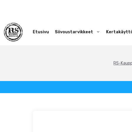
Siirry
sisältöön
Etusivu
Siivoustarvikkeet
Kertakäytt
RS-Kaup