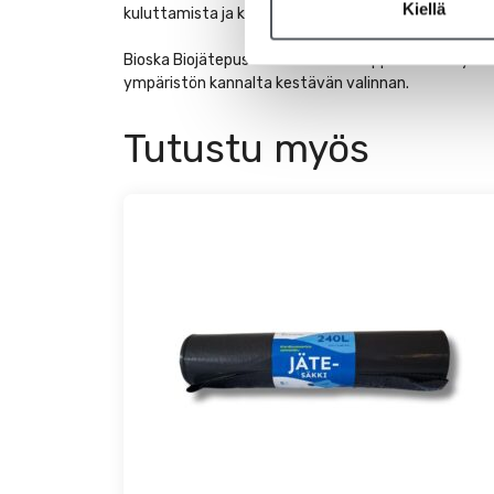
Kiellä
kuluttamista ja kiertotaloutta. Bioska-tuotteilla bio
Bioska Biojätepussi 240L on Avainlippu-merkitty ko
ympäristön kannalta kestävän valinnan.
Tutustu myös