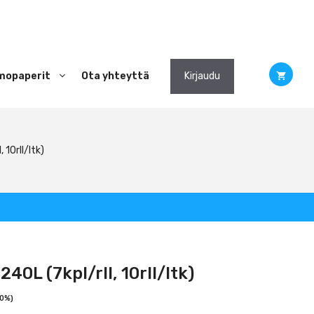
mopaperit
Ota yhteyttä
Kirjaudu
 10rll/ltk)
40L (7kpl/rll, 10rll/ltk)
 0%)