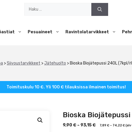
Haku:
öastiat
Pesuaineet
Ravintolatarvikkeet
Peh
pa
>
Siivoustarvikkeet
>
Jätehuolto
>
Bioska Biojätepussi 240L (7kpl/rll,
Toimituskulu 10 €. Yli 100 € tilauksissa ilmainen toimitus!
Bioska Biojätepussi 2
9,90
€
–
93,15
€
7,89
€
–
74,22
€
(alv