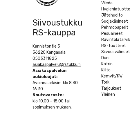
Vileda
Hygieniatuott
Jätehuolto
Siivoustukku
Suojakäsineet
Pehmopaperit
RS-kauppa
Pesuaineet
Ravintolatarvi
RS-tuotteet
Kannistontie 5
Siivousvälinee
36220 Kangasala
Duni
0503311825
Katrin
asiakaspalvelu@rstukku.fi
Kiilto
Asiakaspalvelun
Kemvit/KW
aukioloajat:
Tork
Avoinna arkisin: klo 8.30 –
Tarjoukset
16.30
Yleinen
Noutovarasto:
klo 10.00 – 15.00 tai
sopimuksen mukaan.