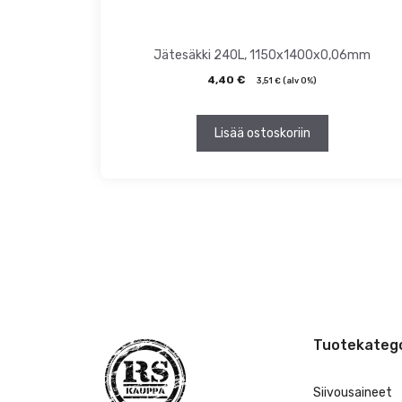
Jätesäkki 240L, 1150x1400x0,06mm
4,40
€
3,51
€
(alv 0%)
Lisää ostoskoriin
Tuotekatego
Siivousaineet