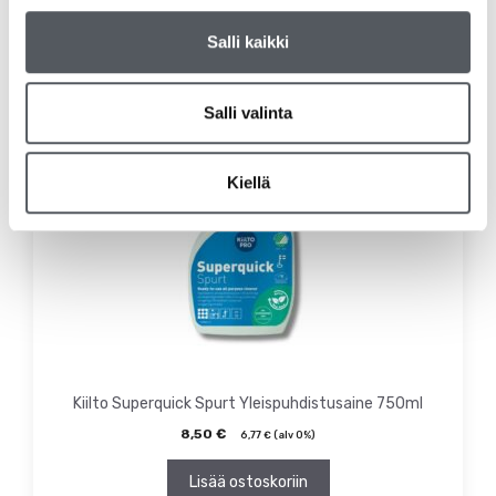
Salli kaikki
Salli valinta
Kiellä
Kiilto Superquick Spurt Yleispuhdistusaine 750ml
8,50
€
6,77
€
(alv 0%)
Lisää ostoskoriin