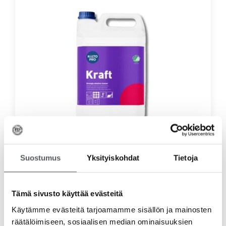
Kiilto Kraft Rasvanpoistoaine 5L
Suostumus
Yksityiskohdat
Tietoja
50,45
€
40,20
€
(alv 0%)
Lisää ostoskoriin
Tämä sivusto käyttää evästeitä
Käytämme evästeitä tarjoamamme sisällön ja mainosten
räätälöimiseen, sosiaalisen median ominaisuuksien