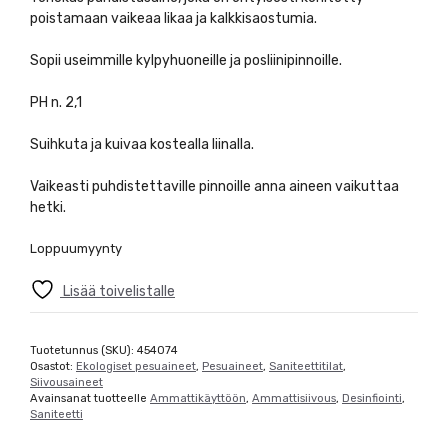
poistamaan vaikeaa likaa ja kalkkisaostumia.
Sopii useimmille kylpyhuoneille ja posliinipinnoille.
PH n. 2,1
Suihkuta ja kuivaa kostealla liinalla.
Vaikeasti puhdistettaville pinnoille anna aineen vaikuttaa
hetki.
Loppuumyynty
Lisää toivelistalle
Tuotetunnus (SKU):
454074
Osastot:
Ekologiset pesuaineet
,
Pesuaineet
,
Saniteettitilat
,
Siivousaineet
Avainsanat tuotteelle
Ammattikäyttöön
,
Ammattisiivous
,
Desinfiointi
,
Saniteetti