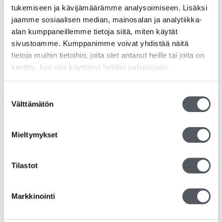
tukemiseen ja kävijämäärämme analysoimiseen. Lisäksi
jaamme sosiaalisen median, mainosalan ja analytiikka-
alan kumppaneillemme tietoja siitä, miten käytät
sivustoamme. Kumppanimme voivat yhdistää näitä
tietoja muihin tietoihin, joita olet antanut heille tai joita on
kerätty, kun olet käyttänyt heidän palvelujaan.
Suostumuksen
Välttämätön
valinta
Mieltymykset
Tilastot
Kiilto Active Dip
49,95
€
39,80
€
(alv 0%)
Markkinointi
Lisää ostoskoriin