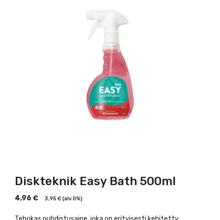
Diskteknik Easy Bath 500ml
4,96
€
3,95
€
(alv 0%)
Tehokas puhdistusaine, joka on erityisesti kehitetty