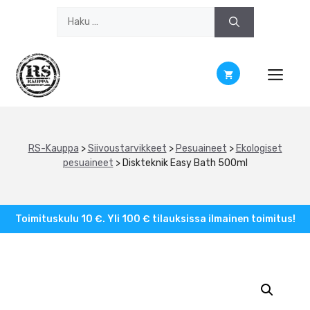
Siirry
Haku:
sisältöön
RS-Kauppa
>
Siivoustarvikkeet
>
Pesuaineet
>
Ekologiset
pesuaineet
>
Diskteknik Easy Bath 500ml
Toimituskulu 10 €. Yli 100 € tilauksissa ilmainen toimitus!