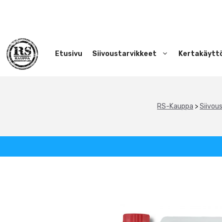
Siirry
sisältöön
Etusivu
Siivoustarvikkeet
Kertakäytt
RS-Kauppa
>
Siivou