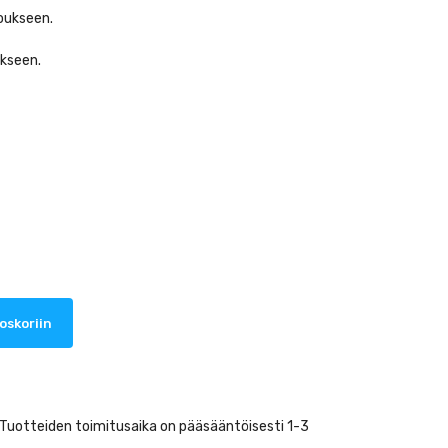
voukseen.
kseen.
oskoriin
. Tuotteiden toimitusaika on pääsääntöisesti 1-3