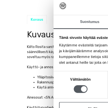
Kuvaus
Suostumus
Kuvaus
Tämä sivusto käyttää eväste
Käytämme evästeitä tarjoama
Kiilto Rosita saniteettitilojen puhdistusaine on valm
ja kävijämäärämme analysoim
säännöllisesti käytettynä Rosita ehkäisee saostumien
kumppaneillemme tietoja siitä
soveltuu myös rakennuspölyn poistoon.
olet antanut heille tai joita o
Käyttö- ja annostusohje:
Suostumuksen
Ylläpitosiivous: 1-5ml litraan vettä. Puhdista 
Välttämätön
valinta
Rakennuspölyn poistaminen: 5ml litraan vett
Käytä annosteluun annostelulaitetta, -pumpp
Ainesosat: <5% Anionisia ja Ionittomia tensidejä, <
Käyttöturvatiedotteen löydät täältä: