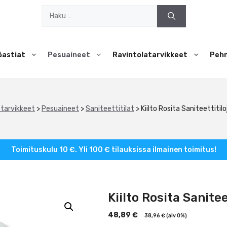
Haku:
öastiat
Pesuaineet
Ravintolatarvikkeet
Peh
starvikkeet
>
Pesuaineet
>
Saniteettitilat
>
Kiilto Rosita Saniteettitil
Toimituskulu 10 €. Yli 100 € tilauksissa ilmainen toimitus!
Kiilto Rosita Sanite
48,89
€
38,96
€
(alv 0%)