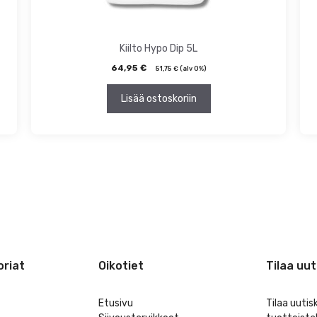
Kiilto Hypo Dip 5L
64,95
€
51,75
€
(alv 0%)
Lisää ostoskoriin
riat
Oikotiet
Tilaa uut
Etusivu
Tilaa uutis