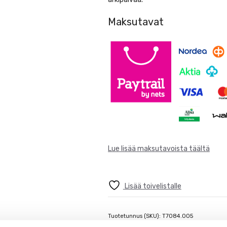
Maksutavat
Lue lisää maksutavoista täältä
Lisää toivelistalle
Tuotetunnus (SKU):
T7084.005
Osastot:
Pesuaineet
,
Saniteettitilat