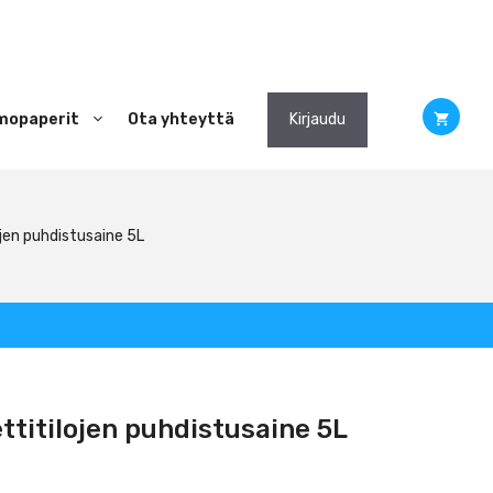
mopaperit
Ota yhteyttä
Kirjaudu
ojen puhdistusaine 5L
ettitilojen puhdistusaine 5L