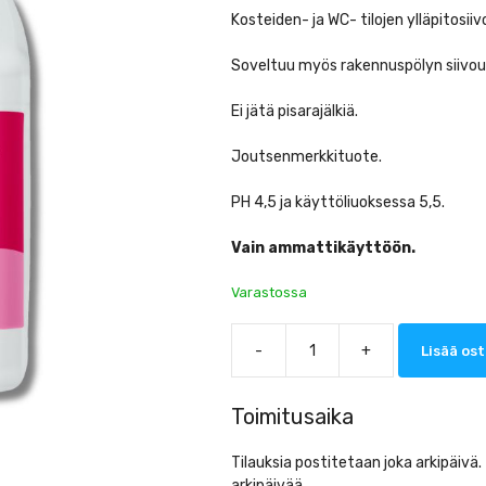
Kosteiden- ja WC- tilojen ylläpitosii
Soveltuu myös rakennuspölyn siivou
Ei jätä pisarajälkiä.
Joutsenmerkkituote.
PH 4,5 ja käyttöliuoksessa 5,5.
Vain ammattikäyttöön.
Varastossa
-
+
Lisää ost
Kiilto
Rosita
Saniteettitilojen
Toimitusaika
puhdistusaine
5L
Tilauksia postitetaan joka arkipäivä
määrä
arkipäivää.