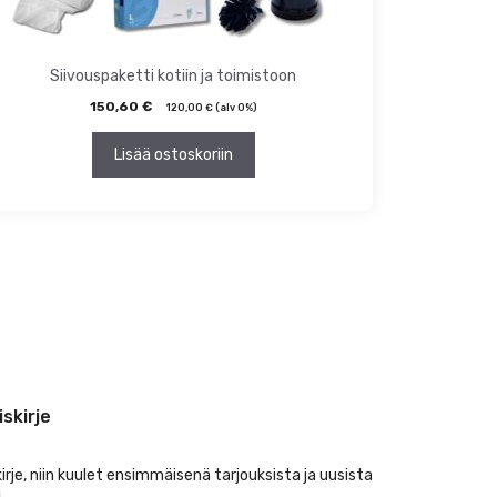
Siivouspaketti kotiin ja toimistoon
150,60
€
120,00
€
(alv 0%)
Lisää ostoskoriin
iskirje
kirje, niin kuulet ensimmäisenä tarjouksista ja uusista