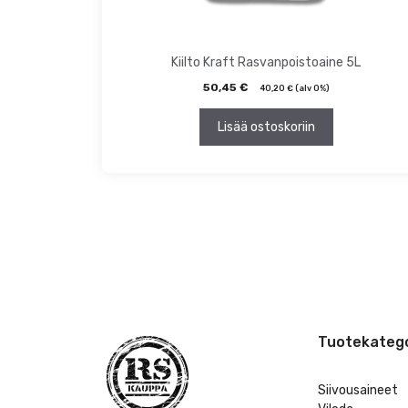
Kiilto Kraft Rasvanpoistoaine 5L
50,45
€
40,20
€
(alv 0%)
Lisää ostoskoriin
Tuotekatego
Siivousaineet