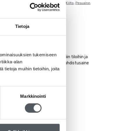
mattisiivous
,
Hygienia
,
Joutsenmerkitty
,
Kiilto
,
Pesuaine
,
uaine
,
Yleispuhdistus
Tietoja
 ominaisuuksien tukemiseen
esti saniteetti- ja muihin kosteisiin tiloihin ja
tiikka-alan
a. Kiilto Rosita saniteettitilojen puhdistusaine
ietoja muihin tietoihin, joita
Markkinointi