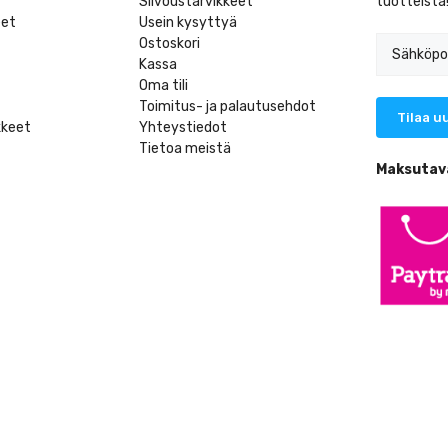
Siivoustarvikkeet
tuotteista
eet
Usein kysyttyä
Ostoskori
Kassa
Oma tili
Toimitus- ja palautusehdot
kkeet
Yhteystiedot
Tietoa meistä
t
Maksutav