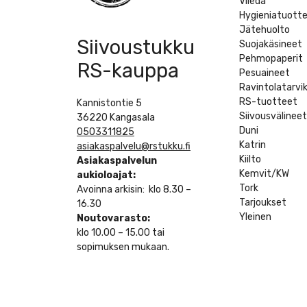
Vileda
Hygieniatuott
Jätehuolto
Siivoustukku
Suojakäsineet
Pehmopaperit
RS-kauppa
Pesuaineet
Ravintolatarvi
RS-tuotteet
Kannistontie 5
Siivousvälinee
36220 Kangasala
Duni
0503311825
Katrin
asiakaspalvelu@rstukku.fi
Kiilto
Asiakaspalvelun
Kemvit/KW
aukioloajat:
Tork
Avoinna arkisin: klo 8.30 –
Tarjoukset
16.30
Yleinen
Noutovarasto:
klo 10.00 – 15.00 tai
sopimuksen mukaan.