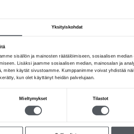
Avainsanat tuotteelle
Ammattikäyttöön
,
Am
Saniteetti
,
Valmistettu Suomessa
,
Yleispes
Yksityiskohdat
itä
mme sisällön ja mainosten räätälöimiseen, sosiaalisen median
istettu Suomessa ja sillä on Joutsenmerkki. Tuote on suunniteltu erityis
iseen. Lisäksi jaamme sosiaalisen median, mainosalan ja analy
 kertymistä. Ei jätä pisarajälkiä ja poistaa tehokkaasti myös rasvalika
, miten käytät sivustoamme. Kumppanimme voivat yhdistää näitä t
n kerätty, kun olet käyttänyt heidän palvelujaan.
pinnat.
Mieltymykset
Tilastot
ä.
ua tai -mittaa.
5% polykarboksylaattia, hajustetta, Sodium Benzoate.