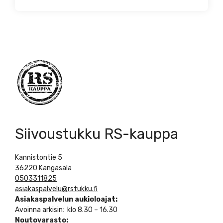
Siivoustukku RS-kauppa
Kannistontie 5
36220 Kangasala
0503311825
asiakaspalvelu@rstukku.fi
Asiakaspalvelun aukioloajat:
Avoinna arkisin: klo 8.30 – 16.30
Noutovarasto: