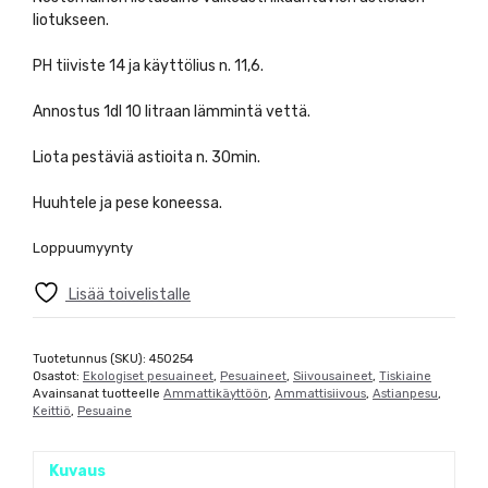
liotukseen.
PH tiiviste 14 ja käyttölius n. 11,6.
Annostus 1dl 10 litraan lämmintä vettä.
Liota pestäviä astioita n. 30min.
Huuhtele ja pese koneessa.
Loppuumyynty
Lisää toivelistalle
Tuotetunnus (SKU):
450254
Osastot:
Ekologiset pesuaineet
,
Pesuaineet
,
Siivousaineet
,
Tiskiaine
Avainsanat tuotteelle
Ammattikäyttöön
,
Ammattisiivous
,
Astianpesu
,
Keittiö
,
Pesuaine
Kuvaus