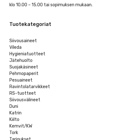
klo 10.00 – 15.00 tai sopimuksen mukaan.
Tuotekategoriat
Siivousaineet
Vileda
Hygieniatuotteet
Jätehuolto
Suojakäsineet
Pehmopaperit
Pesuaineet
Ravintolatarvikkeet
RS-tuotteet
Siivousvälineet
Duni
Katrin
Kiilto
Kemvit/KW
Tork
Tarjoukset