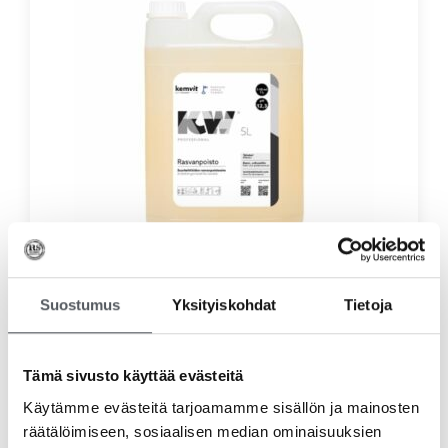
KW Rasvanpoisto 5L
Suostumus
Yksityiskohdat
Tietoja
28,74
€
22,90
€
(alv 0%)
Lisää ostoskoriin
Tämä sivusto käyttää evästeitä
Käytämme evästeitä tarjoamamme sisällön ja mainosten
räätälöimiseen, sosiaalisen median ominaisuuksien