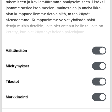
tukemiseen ja kävijämäärämme analysoimiseen. Lisäksi
jaamme sosiaalisen median, mainosalan ja analytiikka-
alan kumppaneillemme tietoja siitä, miten käytät
sivustoamme. Kumppanimme voivat yhdistää näitä
tietoja muihin tietoihin, joita olet antanut heille tai joita on
kerätty, kun olet käyttänyt heidän palvelujaan.
Suostumuksen
Välttämätön
valinta
Mieltymykset
Kiilto Superquick Spurt Yleispuhdistusaine 750ml
Tilastot
8,50
€
6,77
€
(alv 0%)
Markkinointi
Lisää ostoskoriin