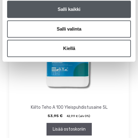
Salli kaikki
Salli valinta
Kiellä
Kiilto Teho A 100 Yleispuhdistusaine 5L
53,95
€
42,99
€
(alv 0%)
Lisää ostoskoriin