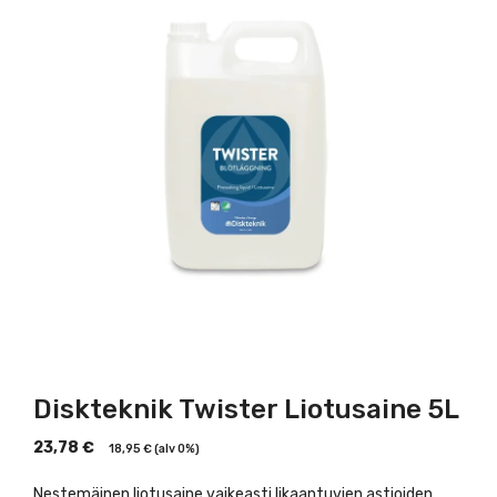
Diskteknik Twister Liotusaine 5L
23,78
€
18,95
€
(alv 0%)
Nestemäinen liotusaine vaikeasti likaantuvien astioiden