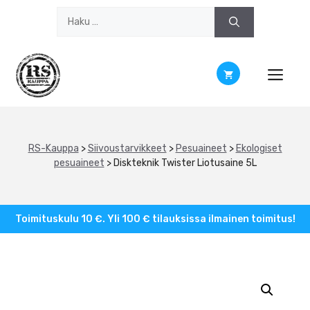
Siirry
Haku:
sisältöön
RS-Kauppa
>
Siivoustarvikkeet
>
Pesuaineet
>
Ekologiset
pesuaineet
>
Diskteknik Twister Liotusaine 5L
Toimituskulu 10 €. Yli 100 € tilauksissa ilmainen toimitus!