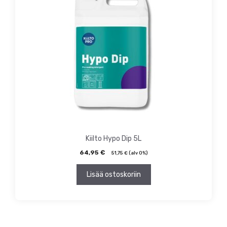
Kiilto Hypo Dip 5L
64,95
€
51,75
€
(alv 0%)
Lisää ostoskoriin