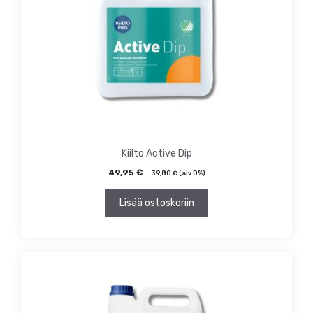
Kiilto Active Dip
49,95
€
39,80
€
(alv 0%)
Lisää ostoskoriin