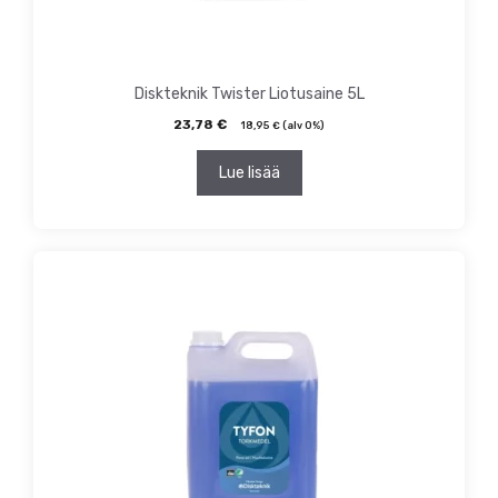
Diskteknik Twister Liotusaine 5L
23,78
€
18,95
€
(alv 0%)
Lue lisää