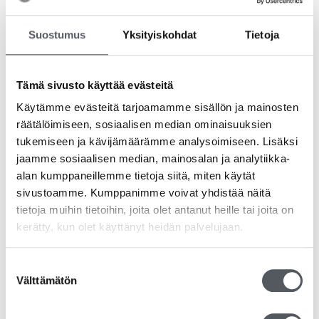
Suostumus
Yksityiskohdat
Tietoja
Tämä sivusto käyttää evästeitä
Diskteknik Tyfon Plus 10L huuhtelukirkaste
Käytämme evästeitä tarjoamamme sisällön ja mainosten
106,58
€
84,92
€
(alv 0%)
räätälöimiseen, sosiaalisen median ominaisuuksien
tukemiseen ja kävijämäärämme analysoimiseen. Lisäksi
Lisää ostoskoriin
jaamme sosiaalisen median, mainosalan ja analytiikka-
alan kumppaneillemme tietoja siitä, miten käytät
sivustoamme. Kumppanimme voivat yhdistää näitä
tietoja muihin tietoihin, joita olet antanut heille tai joita on
kerätty, kun olet käyttänyt heidän palvelujaan.
Suostumuksen
Välttämätön
valinta