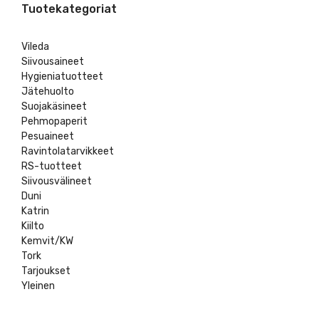
Tuotekategoriat
Vileda
Siivousaineet
Hygieniatuotteet
Jätehuolto
Suojakäsineet
Pehmopaperit
Pesuaineet
Ravintolatarvikkeet
RS-tuotteet
Siivousvälineet
Duni
Katrin
Kiilto
Kemvit/KW
Tork
Tarjoukset
Yleinen