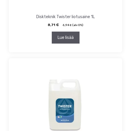
Diskteknik Twister liotusaine 1L
8,71
€
6,94
€
(alv 0%)
Lue lisää