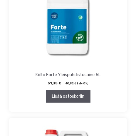
Kiilto Forte Yleispuhdistusaine 5L
51,35
€
40,92
€
(alv 0%)
Lisää ostoskoriin