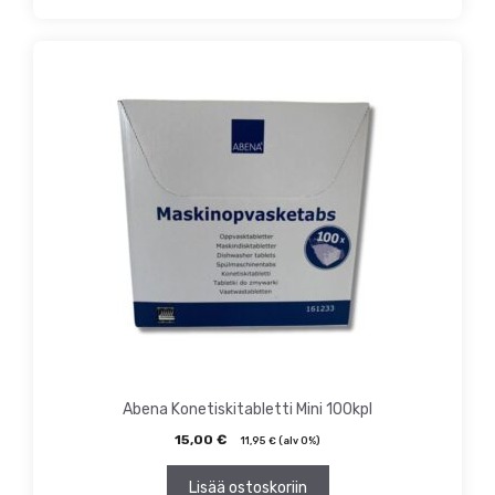
Abena Konetiskitabletti Mini 100kpl
15,00
€
11,95
€
(alv 0%)
Lisää ostoskoriin