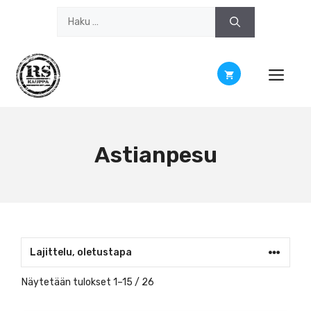
Siirry
Haku:
sisältöön
Astianpesu
Näytetään tulokset 1–15 / 26