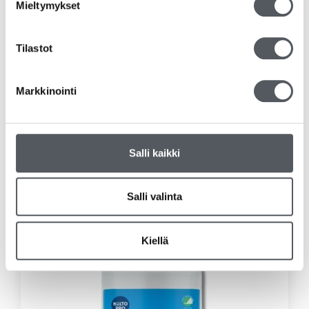
Mieltymykset
Tilastot
Markkinointi
Fairy Original 900ml
5,90
€
4,70
€
(alv 0%)
Salli kaikki
Lisää ostoskoriin
Salli valinta
Kiellä