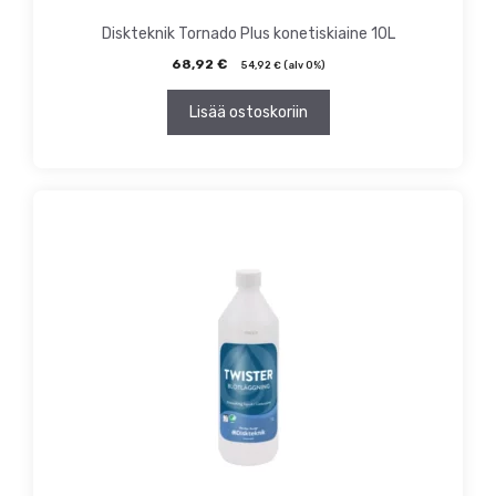
Diskteknik Tornado Plus konetiskiaine 10L
68,92
€
54,92
€
(alv 0%)
Lisää ostoskoriin