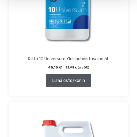
Kiilto 10 Universum Yleispuhdistusaine 5L
45,15
€
35,98
€
(alv 0%)
Lisää ostoskoriin