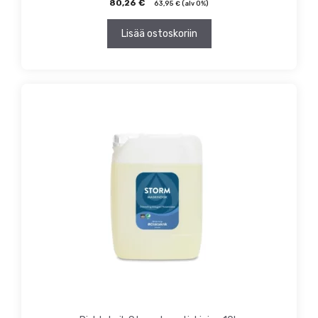
80,26
€
63,95
€
(alv 0%)
Lisää ostoskoriin