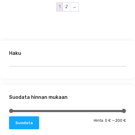
1
2
→
Haku
Suodata hinnan mukaan
Minim
Maks
Hinta:
0 €
—
200 €
Suodata