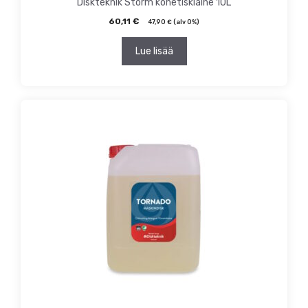
Diskteknik Storm konetiskiaine 10L
60,11
€
47,90
€
(alv 0%)
Lue lisää