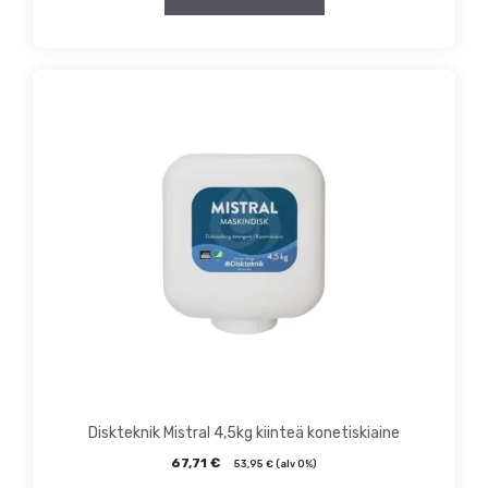
Diskteknik Mistral 4,5kg kiinteä konetiskiaine
67,71
€
53,95
€
(alv 0%)