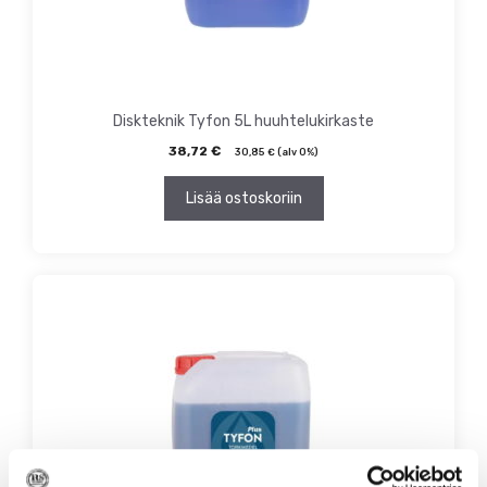
Diskteknik Tyfon 5L huuhtelukirkaste
38,72
€
30,85
€
(alv 0%)
Lisää ostoskoriin