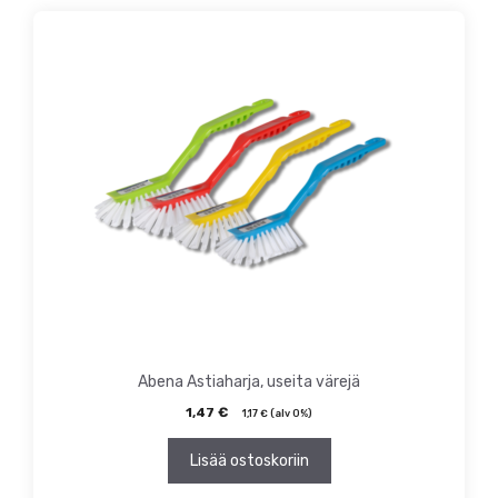
Abena Astiaharja, useita värejä
1,47
€
1,17
€
(alv 0%)
Lisää ostoskoriin