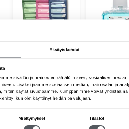
Dilute -täyttöpakkaus (sis.
Gojo Freshberry vaa
Yksityiskohdat
Keittiö, Yleis ja Kylpyhuone)
700ml
3x5kpl
27,50
€
21,91
€
(
56,50
€
45,02
€
(alv 0%)
itä
mme sisällön ja mainosten räätälöimiseen, sosiaalisen median
Lisää ostoskoriin
Lue lisää
iseen. Lisäksi jaamme sosiaalisen median, mainosalan ja analy
, miten käytät sivustoamme. Kumppanimme voivat yhdistää näitä t
n kerätty, kun olet käyttänyt heidän palvelujaan.
Mieltymykset
Tilastot