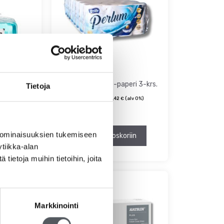
htosaippua
Grite Perlum wc-paperi 3-krs.
Tietoja
30,65
€
24,42
€
(alv 0%)
alv 0%)
 ominaisuuksien tukemiseen
Lisää ostoskoriin
tiikka-alan
ietoja muihin tietoihin, joita
Markkinointi