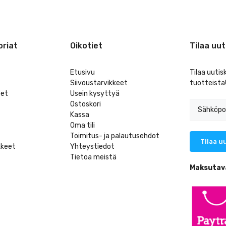
riat
Oikotiet
Tilaa uut
Etusivu
Tilaa uutis
Siivoustarvikkeet
tuotteista
eet
Usein kysyttyä
Ostoskori
Kassa
Oma tili
Toimitus- ja palautusehdot
kkeet
Yhteystiedot
Tietoa meistä
t
Maksutav