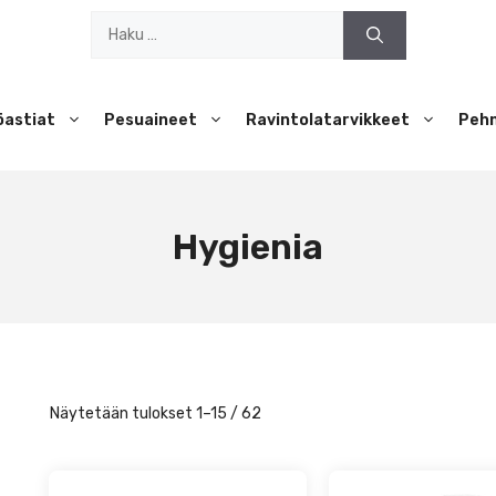
Haku:
öastiat
Pesuaineet
Ravintolatarvikkeet
Peh
Hygienia
Näytetään tulokset 1–15 / 62