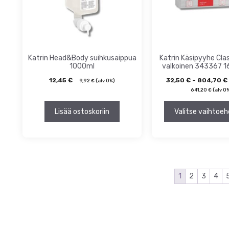
tehdä
valinnat
tuotteen
sivulla.
Katrin Head&Body suihkusaippua
Katrin Käsipyyhe Clas
1000ml
valkoinen 343367 1
12,45
€
32,50
€
–
804,70
€
9,92
€
(alv 0%)
641,20
€
(alv 0
Lisää ostoskoriin
Valitse vaihtoeh
1
2
3
4