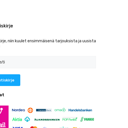
iskirje
kirje, niin kuulet ensimmäisenä tarjouksista ja uusista
!
at