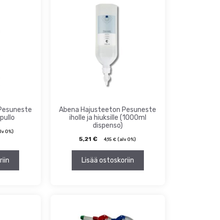
Pesuneste
Abena Hajusteeton Pesuneste
pullo
iholle ja hiuksille (1000ml
dispenso)
lv 0%)
5,21
€
4,15
€
(alv 0%)
riin
Lisää ostoskoriin