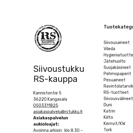
Tuotekatego
Siivousaineet
Vileda
Hygieniatuott
Jätehuolto
Siivoustukku
Suojakäsineet
Pehmopaperit
RS-kauppa
Pesuaineet
Ravintolatarvi
RS-tuotteet
Kannistontie 5
Siivousvälinee
36220 Kangasala
Duni
0503311825
Katrin
asiakaspalvelu@rstukku.fi
Kiilto
Asiakaspalvelun
Kemvit/KW
aukioloajat:
Tork
Avoinna arkisin: klo 8.30 –