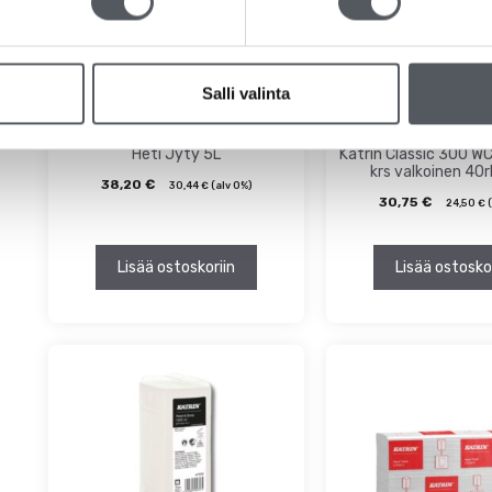
Salli valinta
Heti Jyty 5L
Katrin Classic 300 WC
krs valkoinen 40rl
38,20
€
30,44
€
(alv 0%)
30,75
€
24,50
€
(
Lisää ostoskoriin
Lisää ostosko
Tällä
tuotteella
on
useampi
muunnelma.
Voit