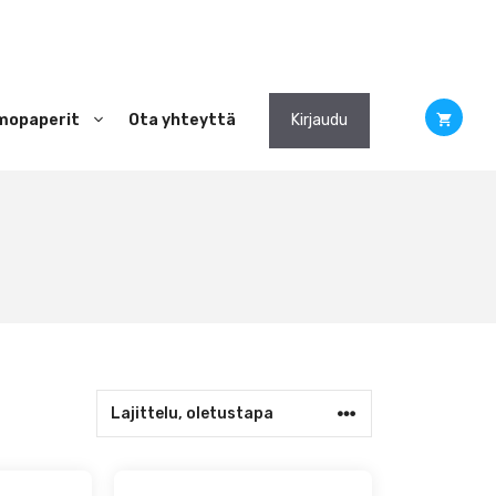
mopaperit
Ota yhteyttä
Kirjaudu