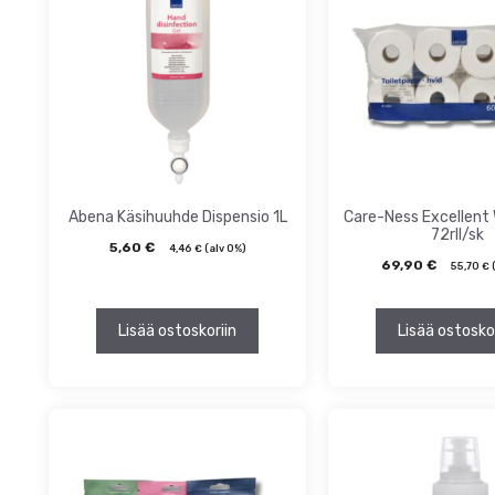
Abena Käsihuuhde Dispensio 1L
Care-Ness Excellent
72rll/sk
5,60
€
4,46
€
(alv 0%)
69,90
€
55,70
€
(
Lisää ostoskoriin
Lisää ostosko