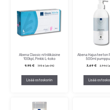
ta
inta
Abena Classic nitriilikäsine
Abena Hajusteeton 
100kpl, Pinkki L-koko
500ml pumppu
9,95
€
3,69
€
7,93
€
(alv 0%)
2,94
€
(a
Lisää ostoskoriin
Lisää ostosko