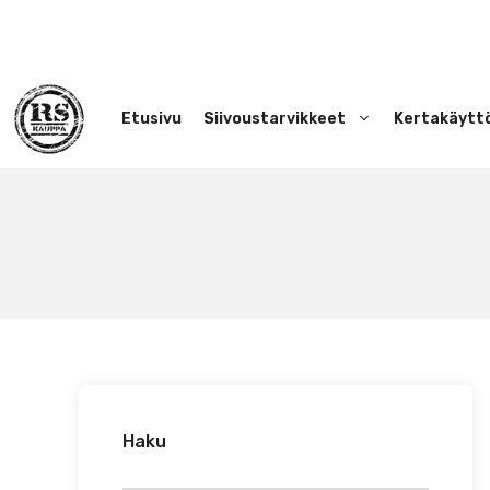
Siirry
sisältöön
Etusivu
Siivoustarvikkeet
Kertakäytt
Haku