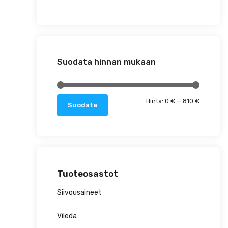
Suodata hinnan mukaan
Minimihin
Maksimih
Hinta:
0 €
—
810 €
Suodata
Tuoteosastot
Siivousaineet
Vileda