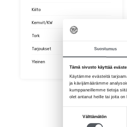
Kiilto
Kemvit/KW
Tork
Suostumus
Tarjoukset
Yleinen
Tämä sivusto käyttää eväste
Käytämme evästeitä tarjoama
ja kävijämäärämme analysoim
kumppaneillemme tietoja siitä
olet antanut heille tai joita o
Suostumuksen
Välttämätön
valinta