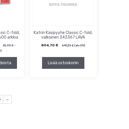
sic C-fold,
Katrin Käsipyyhe Classic C-fold,
600 arkkia
valkoinen 343367 LAVA
804,70
€
25,90
€
–
641,20
€
(alv 0%)
%)
doista
Lisää ostoskoriin
5
→