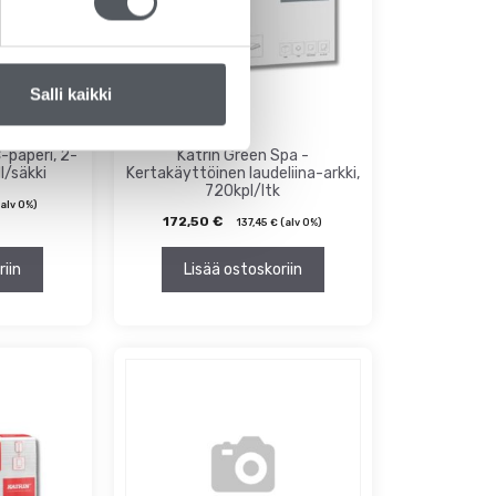
Salli kaikki
-paperi, 2-
Katrin Green Spa -
l/säkki
Kertakäyttöinen laudeliina-arkki,
720kpl/ltk
alv 0%)
172,50
€
137,45
€
(alv 0%)
riin
Lisää ostoskoriin