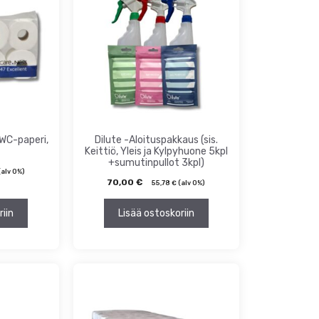
 WC-paperi,
Dilute -Aloituspakkaus (sis.
Keittiö, Yleis ja Kylpyhuone 5kpl
+sumutinpullot 3kpl)
alv 0%)
70,00
€
55,78
€
(alv 0%)
riin
Lisää ostoskoriin