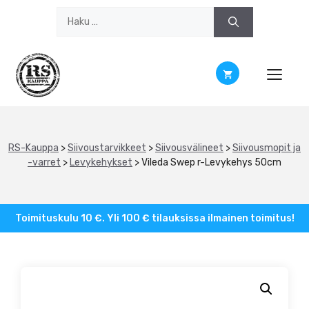
Siirry
Haku:
sisältöön
RS-Kauppa
>
Siivoustarvikkeet
>
Siivousvälineet
>
Siivousmopit ja
-varret
>
Levykehykset
>
Vileda Swep r-Levykehys 50cm
Toimituskulu 10 €. Yli 100 € tilauksissa ilmainen toimitus!