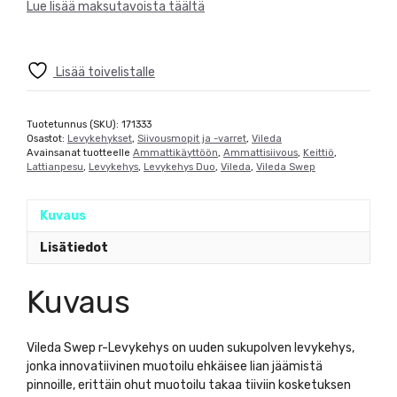
Lue lisää maksutavoista täältä
Lisää toivelistalle
Tuotetunnus (SKU):
171333
Osastot:
Levykehykset
,
Siivousmopit ja -varret
,
Vileda
Avainsanat tuotteelle
Ammattikäyttöön
,
Ammattisiivous
,
Keittiö
,
Lattianpesu
,
Levykehys
,
Levykehys Duo
,
Vileda
,
Vileda Swep
Kuvaus
Lisätiedot
Kuvaus
Vileda Swep r-Levykehys on uuden sukupolven levykehys,
jonka innovatiivinen muotoilu ehkäisee lian jäämistä
pinnoille, erittäin ohut muotoilu takaa tiiviin kosketuksen