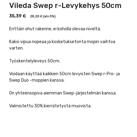
Vileda Swep r-Levykehys 50cm
35,39
€
28,20
€
(alv 0%)
Erittäin ohut rakenne, ei koholla olevaa niveltä.
Kaksi vipua nopeaa ja kosketuksetonta mopin vaihtoa
varten.
Työskentelyleveys 50cm.
Voidaan käyttää kaikkien 50cm levyisten Swep r-Pro- ja
Swep Duo -moppien kanssa.
On yhteensopiva aiemman Swep-järjestelmän kanssa.
Valmistettu 30% kierrätetystä muovista.