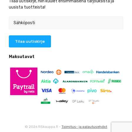
Tilaa uutiskirje, niin kuulet ensimmäisenä tarjouksista ja
uusista tuotteista!
Maksutavat
© 2026 RSkauppa.fi -
Toimitus- ja palautusehdot