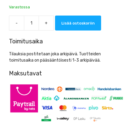
Varastossa
-
+
Lisää ostoskoriin
Vileda
Swep
r-
Toimitusaika
Levykehys
50cm
Tilauksia postitetaan joka arkipäivä. Tuotteiden
määrä
toimitusaika on pääsääntöisesti 1-3 arkipäivää.
Maksutavat