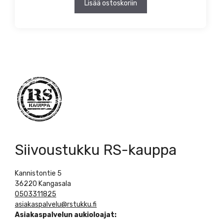
Lisää ostoskoriin
Siivoustukku RS-kauppa
Kannistontie 5
36220 Kangasala
0503311825
asiakaspalvelu@rstukku.fi
Asiakaspalvelun aukioloajat: