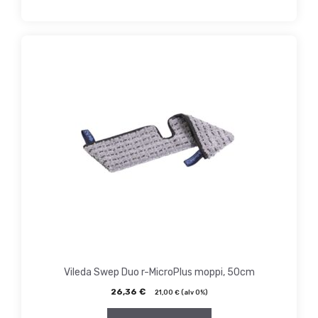
Vileda Swep Duo r-MicroPlus moppi, 50cm
26,36
€
21,00
€
(alv 0%)