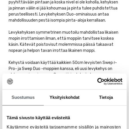
pyyhittävään pintaan ja koska nivel ei ole koholla, kehyksen
ja pinnan väliin ei jää kohoumaa ja pinta tulee puhdistettua
perusteellisesti. Levykehyksen Duo-ominaisuus antaa
mahdollisuuden pestä isompia pinta-aloja kerrallaan.
Levykehyksen symmetrinen muotoilu mahdollistaa likaisen
mopin irrottamisen ilman, että moppiin tarvitsee koskea
käsin. Kätevät poistovisut molemmissa päissä takaavat
nopean ja helpon tavan irrottaa likainen moppi.
Kehystä voidaan käyttää kaikkien 50cm levyisten Swep r-
Pro- ja Swep Duo -moppien kanssa, eli uusi levykehys on
yhteensopiva aiemman Swep-järjestelmän kanssa.
Lisää tuotteesta voit lukea täältä:
Suostumus
Yksityiskohdat
Tietoja
Vileda Swep r-Levykehys
Tutustu myös
Tämä sivusto käyttää evästeitä
Käytämme evästeitä tarjoamamme sisällön ja mainosten