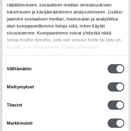
räätälöimiseen, sosiaalisen median ominaisuuksien
tukemiseen ja kävijämäärämme analysoimiseen. Lisäksi
jaamme sosiaalisen median, mainosalan ja analytiikka-
alan kumppaneillemme tietoja siitä, miten käytät
sivustoamme. Kumppanimme voivat yhdistää näitä
tietoja muihin tietoihin, joita olet antanut heille tai joita on
kerätty, kun olet käyttänyt heidän palvelujaan.
Suostumuksen
Välttämätön
valinta
Mieltymykset
Vileda Swep Duo Plus -levykehys, 50cm
Tilastot
33,38
€
26,60
€
(alv 0%)
Lue lisää
Markkinointi