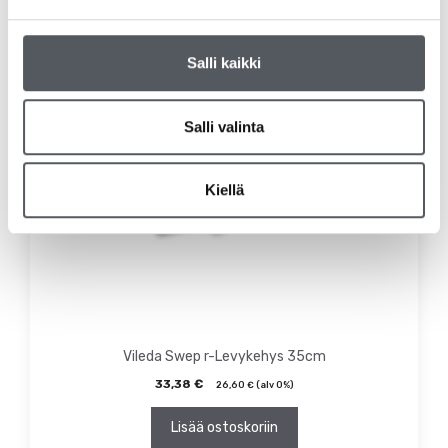
Salli kaikki
Salli valinta
Kiellä
Vileda Swep r-Levykehys 35cm
33,38
€
26,60
€
(alv 0%)
Lisää ostoskoriin