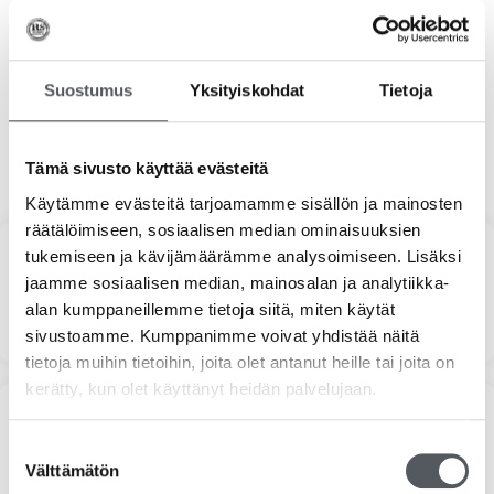
32,38
€
25,80
€
(alv 0%)
Lisää ostoskoriin
Suostumus
Yksityiskohdat
Tietoja
Tämä sivusto käyttää evästeitä
Käytämme evästeitä tarjoamamme sisällön ja mainosten
räätälöimiseen, sosiaalisen median ominaisuuksien
tukemiseen ja kävijämäärämme analysoimiseen. Lisäksi
Haku
jaamme sosiaalisen median, mainosalan ja analytiikka-
alan kumppaneillemme tietoja siitä, miten käytät
sivustoamme. Kumppanimme voivat yhdistää näitä
tietoja muihin tietoihin, joita olet antanut heille tai joita on
kerätty, kun olet käyttänyt heidän palvelujaan.
Suodata hinnan mukaan
Suostumuksen
Välttämätön
valinta