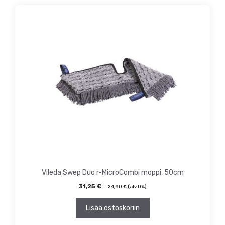
Vileda Swep Duo r-MicroCombi moppi, 50cm
31,25
€
24,90
€
(alv 0%)
Lisää ostoskoriin