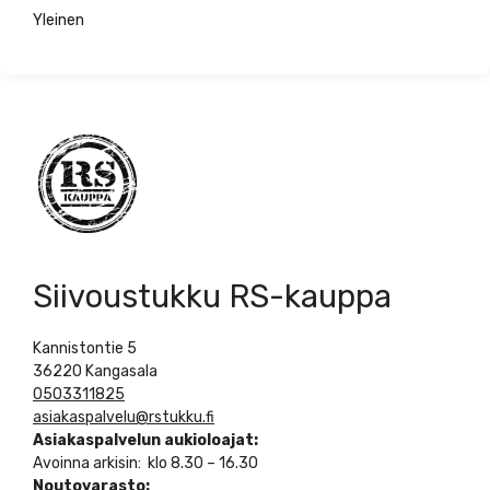
Yleinen
Siivoustukku RS-kauppa
Kannistontie 5
36220 Kangasala
0503311825
asiakaspalvelu@rstukku.fi
Asiakaspalvelun aukioloajat:
Avoinna arkisin: klo 8.30 – 16.30
Noutovarasto: