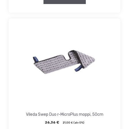
Vileda Swep Duo r-MicroPlus moppi, 50cm
26,36
€
21,00
€
(alv 0%)