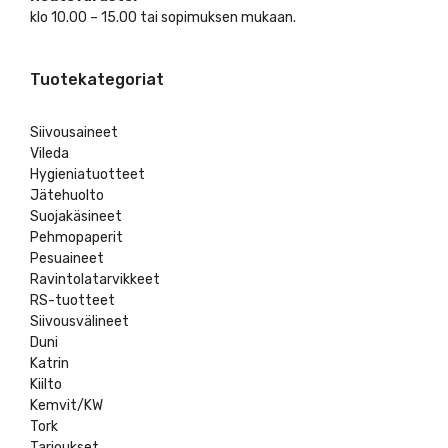
klo 10.00 – 15.00 tai sopimuksen mukaan.
Tuotekategoriat
Siivousaineet
Vileda
Hygieniatuotteet
Jätehuolto
Suojakäsineet
Pehmopaperit
Pesuaineet
Ravintolatarvikkeet
RS-tuotteet
Siivousvälineet
Duni
Katrin
Kiilto
Kemvit/KW
Tork
Tarjoukset