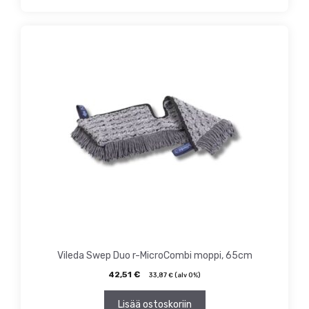
Vileda Swep Duo r-MicroCombi moppi, 65cm
42,51
€
33,87
€
(alv 0%)
Lisää ostoskoriin