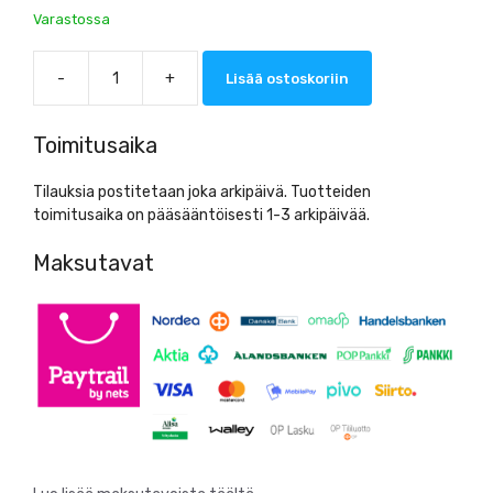
Varastossa
-
+
Lisää ostoskoriin
Vileda
Swep
Duo
Toimitusaika
r-
MicroCombi
Tilauksia postitetaan joka arkipäivä. Tuotteiden
moppi,
toimitusaika on pääsääntöisesti 1-3 arkipäivää.
65cm
määrä
Maksutavat