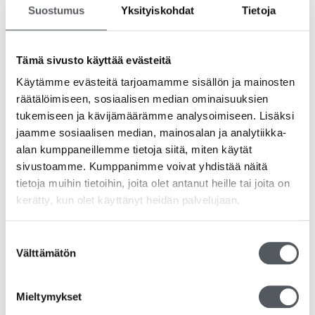
ympäristövaikutusten osalta. Se toimii indikaationa
Suostumus
Yksityiskohdat
Tietoja
tuotteen laadukkuudesta, resurssitehokkuudesta ja
turvallisemmasta ympäristövalinnasta sekä julkiselle että
yksityiselle käyttäjäkunnalle.
Tämä sivusto käyttää evästeitä
Käytämme evästeitä tarjoamamme sisällön ja mainosten
Lisää tuotteesta voit lukea täältä:
räätälöimiseen, sosiaalisen median ominaisuuksien
Vileda Swep r-MicroCombi Tuotetiedot
tukemiseen ja kävijämäärämme analysoimiseen. Lisäksi
jaamme sosiaalisen median, mainosalan ja analytiikka-
Tutustu myös
alan kumppaneillemme tietoja siitä, miten käytät
sivustoamme. Kumppanimme voivat yhdistää näitä
tietoja muihin tietoihin, joita olet antanut heille tai joita on
kerätty, kun olet käyttänyt heidän palvelujaan.
Suostumuksen
Välttämätön
valinta
Mieltymykset