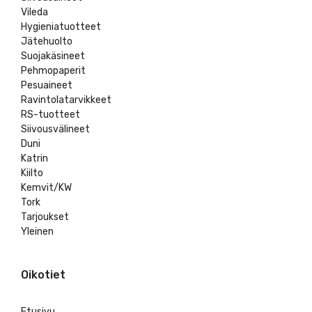
Vileda
Hygieniatuotteet
Jätehuolto
Suojakäsineet
Pehmopaperit
Pesuaineet
Ravintolatarvikkeet
RS-tuotteet
Siivousvälineet
Duni
Katrin
Kiilto
Kemvit/KW
Tork
Tarjoukset
Yleinen
Oikotiet
Etusivu