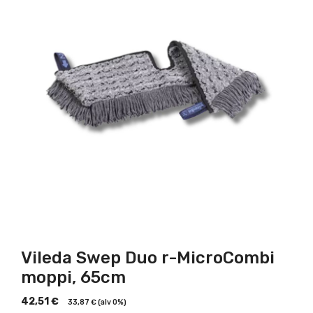
Vileda Swep Duo r-MicroCombi
moppi, 65cm
42,51
€
33,87
€
(alv 0%)