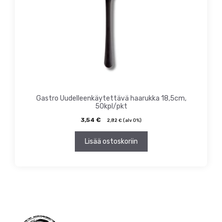
Gastro Uudelleenkäytettävä haarukka 18,5cm,
50kpl/pkt
3,54
€
2,82
€
(alv 0%)
Lisää ostoskoriin