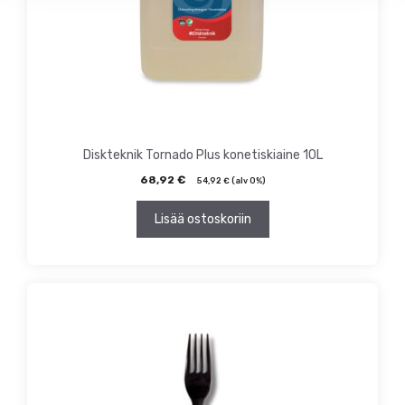
Diskteknik Tornado Plus konetiskiaine 10L
68,92
€
54,92
€
(alv 0%)
Lisää ostoskoriin