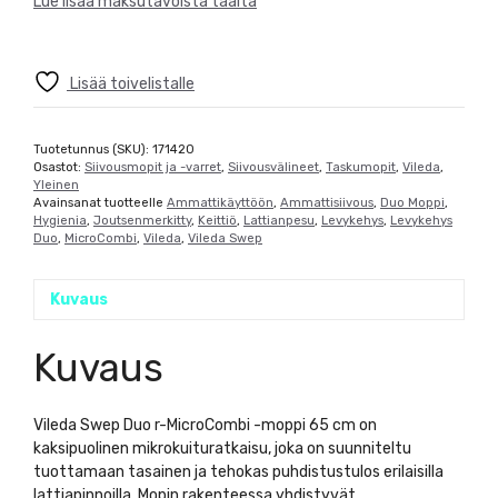
Lue lisää maksutavoista täältä
Lisää toivelistalle
Tuotetunnus (SKU):
171420
Osastot:
Siivousmopit ja -varret
,
Siivousvälineet
,
Taskumopit
,
Vileda
,
Yleinen
Avainsanat tuotteelle
Ammattikäyttöön
,
Ammattisiivous
,
Duo Moppi
,
Hygienia
,
Joutsenmerkitty
,
Keittiö
,
Lattianpesu
,
Levykehys
,
Levykehys
Duo
,
MicroCombi
,
Vileda
,
Vileda Swep
Kuvaus
Kuvaus
Vileda Swep Duo r-MicroCombi -moppi 65 cm on
kaksipuolinen mikrokuituratkaisu, joka on suunniteltu
tuottamaan tasainen ja tehokas puhdistustulos erilaisilla
lattiapinnoilla. Mopin rakenteessa yhdistyvät