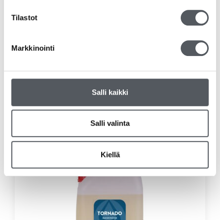
Tilastot
Markkinointi
Suodatinpaperi valkaisematon 110mm 1000kpl/ltk
25,04
€
19,95
€
(alv 0%)
Salli kaikki
Lisää ostoskoriin
Salli valinta
Kiellä