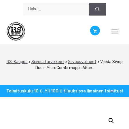
Siirry
Haku:
sisältöön
RS-Kauppa
>
Siivoustarvikkeet
>
Siivousvälineet
>
Vileda Swep
Duo r-MicroCombi moppi, 65cm
Toimituskulu 10 €. Yli 100 € tilauksissa ilmainen toimitus!