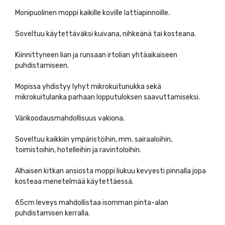
Monipuolinen moppi kaikille koville lattiapinnoille.
Soveltuu käytettäväksi kuivana, nihkeänä tai kosteana.
Kiinnittyneen lian ja runsaan irtolian yhtäaikaiseen
puhdistamiseen.
Mopissa yhdistyy lyhyt mikrokuitunukka sekä
mikrokuitulanka parhaan lopputuloksen saavuttamiseksi.
Värikoodausmahdollisuus vakiona.
Soveltuu kaikkiin ympäristöihin, mm. sairaaloihin,
toimistoihin, hotelleihin ja ravintoloihin.
Alhaisen kitkan ansiosta moppi liukuu kevyesti pinnalla jopa
kosteaa menetelmää käytettäessä.
65cm leveys mahdollistaa isomman pinta-alan
puhdistamisen kerralla.