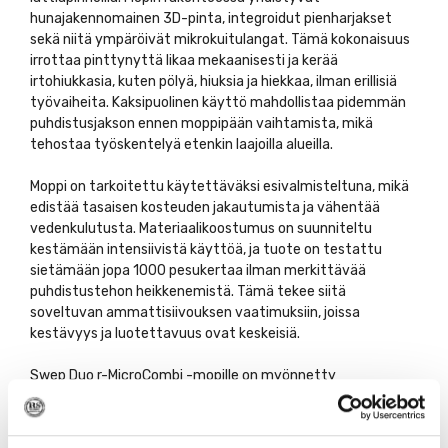
hunajakennomainen 3D-pinta, integroidut pienharjakset
sekä niitä ympäröivät mikrokuitulangat. Tämä kokonaisuus
irrottaa pinttynyttä likaa mekaanisesti ja kerää
irtohiukkasia, kuten pölyä, hiuksia ja hiekkaa, ilman erillisiä
työvaiheita. Kaksipuolinen käyttö mahdollistaa pidemmän
puhdistusjakson ennen moppipään vaihtamista, mikä
tehostaa työskentelyä etenkin laajoilla alueilla.
Moppi on tarkoitettu käytettäväksi esivalmisteltuna, mikä
edistää tasaisen kosteuden jakautumista ja vähentää
vedenkulutusta. Materiaalikoostumus on suunniteltu
kestämään intensiivistä käyttöä, ja tuote on testattu
sietämään jopa 1000 pesukertaa ilman merkittävää
puhdistustehon heikkenemistä. Tämä tekee siitä
soveltuvan ammattisiivouksen vaatimuksiin, joissa
kestävyys ja luotettavuus ovat keskeisiä.
Swep Duo r-MicroCombi -mopille on myönnetty
Pohjoismainen ympäristömerkki, Joutsenmerkki. Sertifiointi
osoittaa tuotteen täyttävän tiukat vaatimukset niin
valmistusmateriaalien, käyttöiän kuin