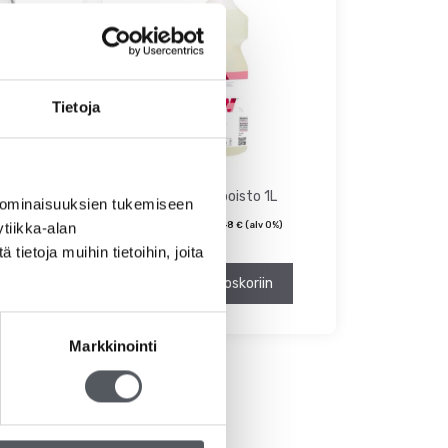
Tietoja
ash
KW Kalkinpoisto 1L
 ominaisuuksien tukemiseen
ine 5L
11,90
€
9,48
€
(alv 0%)
tiikka-alan
(alv 0%)
ietoja muihin tietoihin, joita
riin
Lisää ostoskoriin
Markkinointi