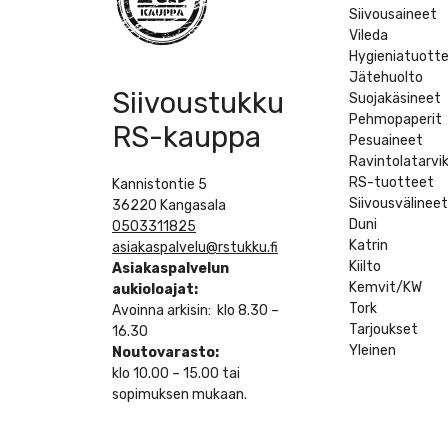
Siivousaineet
Vileda
Hygieniatuott
Jätehuolto
Siivoustukku
Suojakäsineet
Pehmopaperit
RS-kauppa
Pesuaineet
Ravintolatarvi
RS-tuotteet
Kannistontie 5
Siivousvälinee
36220 Kangasala
Duni
0503311825
Katrin
asiakaspalvelu@rstukku.fi
Kiilto
Asiakaspalvelun
Kemvit/KW
aukioloajat:
Tork
Avoinna arkisin: klo 8.30 –
Tarjoukset
16.30
Yleinen
Noutovarasto:
klo 10.00 – 15.00 tai
sopimuksen mukaan.