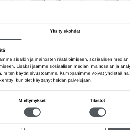
Yksityiskohdat
itä
Kiilto Oven Rinse
Kiilto Oven W
mme sisällön ja mainosten räätälöimiseen, sosiaalisen median
Uuninhuuhteluaine 5L
Uuninpuhdistusa
iseen. Lisäksi jaamme sosiaalisen median, mainosalan ja analy
67,64
€
67,64
€
53,90
€
(alv 0%)
53,90
€
, miten käytät sivustoamme. Kumppanimme voivat yhdistää näitä t
n kerätty, kun olet käyttänyt heidän palvelujaan.
Lisää ostoskoriin
Lisää ostosko
Mieltymykset
Tilastot