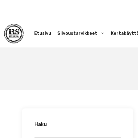
Siirry
sisältöön
Etusivu
Siivoustarvikkeet
Kertakäytt
Haku