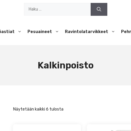
Haku:
öastiat
Pesuaineet
Ravintolatarvikkeet
Peh
Kalkinpoisto
Näytetään kaikki 6 tulosta