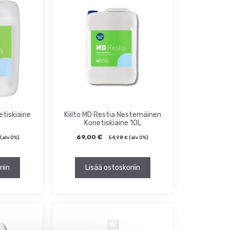
etiskiaine
Kiilto MD Restia Nestemäinen
Konetiskiaine 10L
69,00
€
(alv 0%)
54,98
€
(alv 0%)
riin
Lisää ostoskoriin