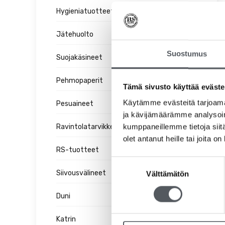
Hygieniatuotteet
Jätehuolto
Suostumus
Suojakäsineet
Pehmopaperit
Tämä sivusto käyttää eväste
Käytämme evästeitä tarjoama
Pesuaineet
ja kävijämäärämme analysoim
kumppaneillemme tietoja siitä
Ravintolatarvikkeet
olet antanut heille tai joita o
RS-tuotteet
Suostumuksen
Siivousvälineet
Välttämätön
valinta
Duni
Katrin