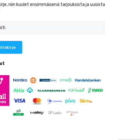
kirje, niin kuulet ensimmäisenä tarjouksista ja uusista
!
at