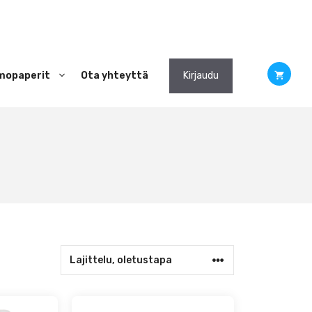
mopaperit
Ota yhteyttä
Kirjaudu