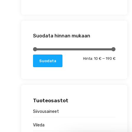
Suodata hinnan mukaan
Minimihin
Maksimih
Hinta:
10 €
—
190 €
Suodata
Tuoteosastot
Siivousaineet
Vileda