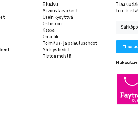
Etusivu
Tilaa uutis
Siivoustarvikkeet
tuotteista
eet
Usein kysyttyä
Ostoskori
Kassa
Oma tili
Toimitus- ja palautusehdot
kkeet
Yhteystiedot
Tietoa meistä
t
Maksutav