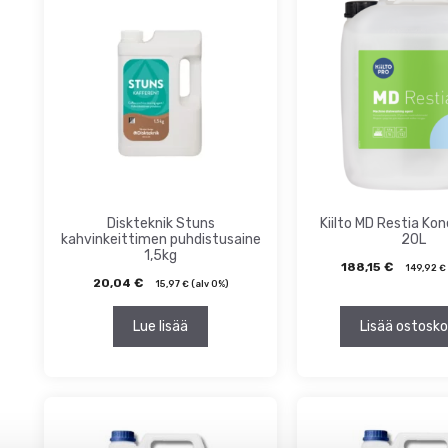
ta
inta
Diskteknik Stuns
Kiilto MD Restia Kon
kahvinkeittimen puhdistusaine
20L
1,5kg
188,15
€
149,92
€
20,04
€
15,97
€
(alv 0%)
Lue lisää
Lisää ostosko