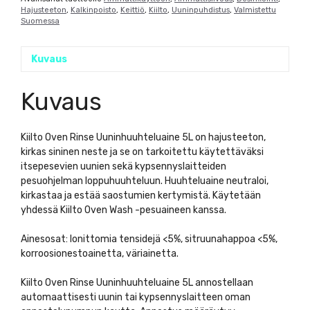
Hajusteeton
,
Kalkinpoisto
,
Keittiö
,
Kiilto
,
Uuninpuhdistus
,
Valmistettu
Suomessa
Kuvaus
Kuvaus
Kiilto Oven Rinse Uuninhuuhteluaine 5L on hajusteeton,
kirkas sininen neste ja se on tarkoitettu käytettäväksi
itsepesevien uunien sekä kypsennyslaitteiden
pesuohjelman loppuhuuhteluun. Huuhteluaine neutraloi,
kirkastaa ja estää saostumien kertymistä. Käytetään
yhdessä Kiilto Oven Wash -pesuaineen kanssa.
Ainesosat: Ionittomia tensidejä <5%, sitruunahappoa <5%,
korroosionestoainetta, väriainetta.
Kiilto Oven Rinse Uuninhuuhteluaine 5L annostellaan
automaattisesti uunin tai kypsennyslaitteen oman