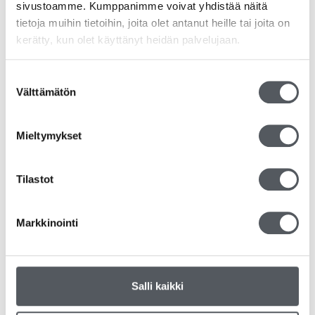
sivustoamme. Kumppanimme voivat yhdistää näitä
tietoja muihin tietoihin, joita olet antanut heille tai joita on
kerätty, kun olet käyttänyt heidän palvelujaan.
Suostumuksen
Välttämätön
valinta
Kiilto Active Dip
49,95
€
39,80
€
(alv 0%)
Mieltymykset
Lisää ostoskoriin
Tilastot
Markkinointi
Salli kaikki