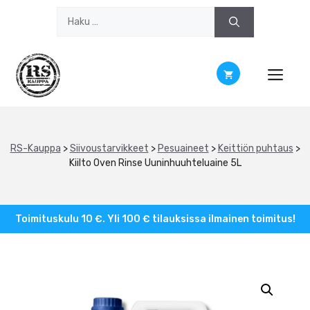
Siirry
Haku:
sisältöön
RS-Kauppa
>
Siivoustarvikkeet
>
Pesuaineet
>
Keittiön puhtaus
>
Kiilto Oven Rinse Uuninhuuhteluaine 5L
Toimituskulu 10 €. Yli 100 € tilauksissa ilmainen toimitus!