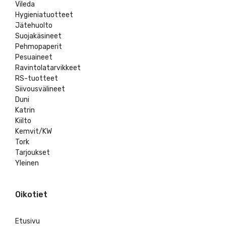
Vileda
Hygieniatuotteet
Jätehuolto
Suojakäsineet
Pehmopaperit
Pesuaineet
Ravintolatarvikkeet
RS-tuotteet
Siivousvälineet
Duni
Katrin
Kiilto
Kemvit/KW
Tork
Tarjoukset
Yleinen
Oikotiet
Etusivu