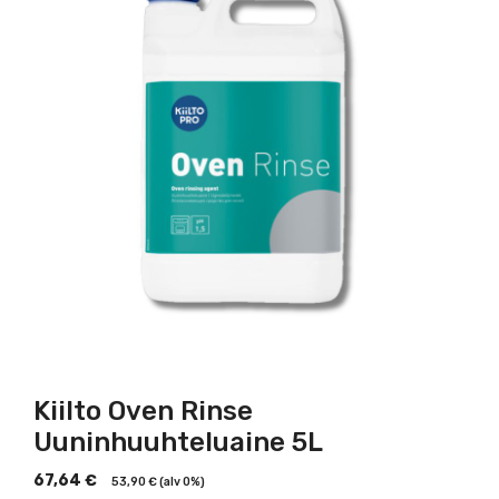
Kiilto Oven Rinse
Uuninhuuhteluaine 5L
67,64
€
53,90
€
(alv 0%)