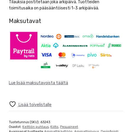
Tilauksia postitetaan joka arkipäivä. Tuotteiden
määrä
toimitusaika on pääsääntöisesti 1-3 arkipäivää.
Maksutavat
Lue lisää maksutavoista täältä
Lisää toivelistalle
Tuotetunnus (SKU):
63243
Osastot:
Keittiön puhtaus
,
Kiilto
,
Pesuaineet
Avainsanat tuotteelle
Ammattikäyttöön
,
Ammattisiivous
,
Desinfiointi
,