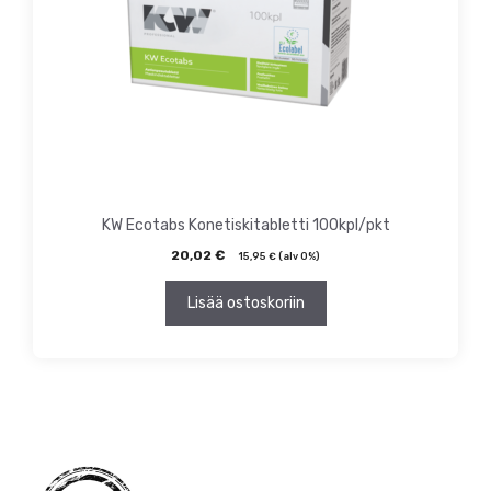
KW Ecotabs Konetiskitabletti 100kpl/pkt
20,02
€
15,95
€
(alv 0%)
Lisää ostoskoriin