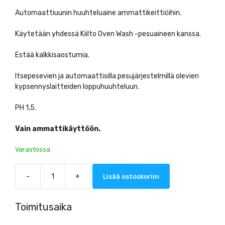
Automaattiuunin huuhteluaine ammattikeittiöihin.
Käytetään yhdessä Kiilto Oven Wash -pesuaineen kanssa.
Estää kalkkisaostumia.
Itsepesevien ja automaattisilla pesujärjestelmillä olevien
kypsennyslaitteiden loppuhuuhteluun.
PH 1,5.
Vain ammattikäyttöön.
Varastossa
-
+
Lisää ostoskoriin
Kiilto
Oven
Rinse
Toimitusaika
Uuninhuuhteluaine
5L