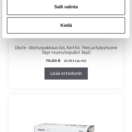
Salli valinta
Kiellä
Dilute -Aloituspakkaus (sis. Keittiö, Yleis ja Kylpyhuone
5kpl +sumutinpullot 3kpl)
70,00
€
55,78
€
(alv 0%)
Lisää ostoskoriin