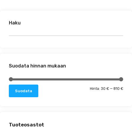
Haku
Suodata hinnan mukaan
Minim
Maks
Hinta:
30 €
—
810 €
Suodata
Tuoteosastot