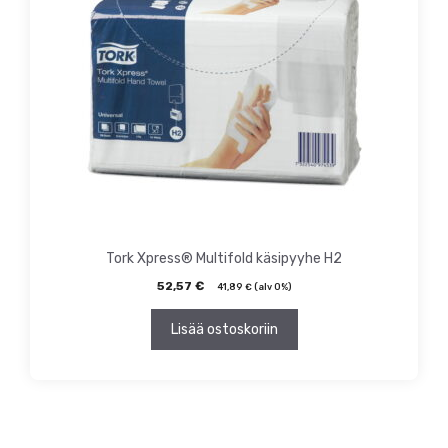
Tork Xpress® Multifold käsipyyhe H2
52,57
€
41,89
€
(alv 0%)
Lisää ostoskoriin