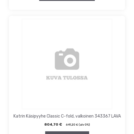
Katrin Käsipyyhe Classic C-fold, valkoinen 343367 LAVA
804,70
€
641,20
€
(alv 0%)