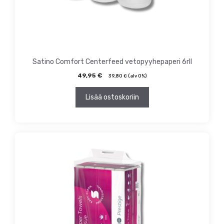
Satino Comfort Centerfeed vetopyyhepaperi 6rll
49,95
€
39,80
€
(alv 0%)
Lisää ostoskoriin