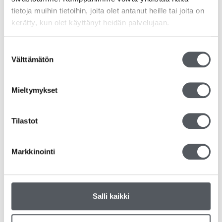
tietoja muihin tietoihin, joita olet antanut heille tai joita on
kerätty, kun olet käyttänyt heidän palvelujaan.
Suostumuksen
Välttämätön
valinta
Satino Prestige Käsipyyhe Z-fold, 3750 arkkia
Mieltymykset
60,15
€
47,93
€
(alv 0%)
Tilastot
Lisää ostoskoriin
Markkinointi
Salli kaikki