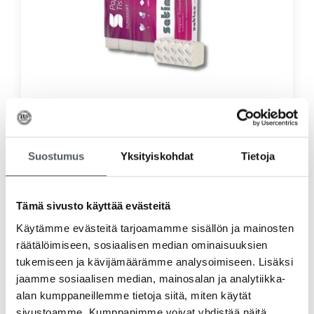
Satino Prestige Käsipyyhe V-fold, 4000 arkkia
62,70
€
49,96
€
(alv 0%)
Lisää ostoskoriin
Suostumus
Yksityiskohdat
Tietoja
Tämä sivusto käyttää evästeitä
Käytämme evästeitä tarjoamamme sisällön ja mainosten
räätälöimiseen, sosiaalisen median ominaisuuksien
tukemiseen ja kävijämäärämme analysoimiseen. Lisäksi
jaamme sosiaalisen median, mainosalan ja analytiikka-
alan kumppaneillemme tietoja siitä, miten käytät
sivustoamme. Kumppanimme voivat yhdistää näitä