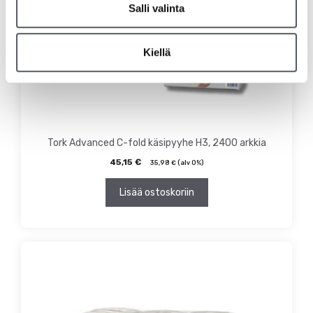
Salli valinta
Kiellä
Tork Advanced C-fold käsipyyhe H3, 2400 arkkia
45,15
€
35,98
€
(alv 0%)
Lisää ostoskoriin