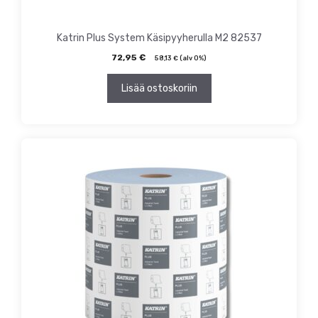
Katrin Plus System Käsipyyherulla M2 82537
72,95
€
58,13
€
(alv 0%)
Lisää ostoskoriin