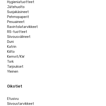
Hygieniatuotteet
Jätehuolto
Suojakäsineet
Pehmopaperit
Pesuaineet
Ravintolatarvikkeet
RS-tuotteet
Siivousvälineet
Duni
Katrin
Kiilto
Kemvit/KW
Tork
Tarjoukset
Yleinen
Oikotiet
Etusivu
Siivoustarvikkeet