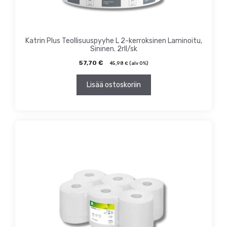
Katrin Plus Teollisuuspyyhe L 2-kerroksinen Laminoitu,
Sininen. 2rll/sk
57,70
€
45,98
€
(alv 0%)
Lisää ostoskoriin