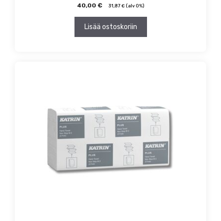
40,00
€
31,87
€
(alv 0%)
Lisää ostoskoriin