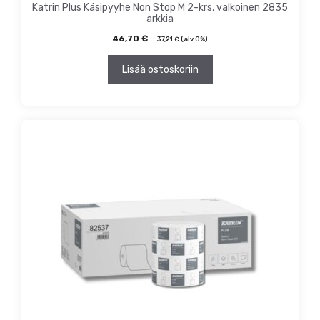
Katrin Plus Käsipyyhe Non Stop M 2-krs, valkoinen 2835
arkkia
46,70
€
37,21
€
(alv 0%)
Lisää ostoskoriin