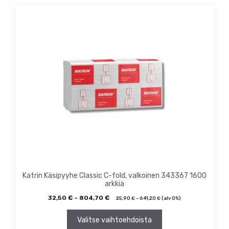
Tällä
tuotteella
on
useampi
muunnelma.
Voit
tehdä
valinnat
tuotteen
sivulla.
Katrin Käsipyyhe Classic C-fold, valkoinen 343367 1600
arkkia
32,50
€
–
804,70
€
25,90
€
–
641,20
€
(alv 0%)
Valitse vaihtoehdoista