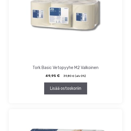
Tork Basic Vetopyyhe M2 Valkoinen
49,95
€
39,80
€
(alv 0%)
Lisää ostoskoriin