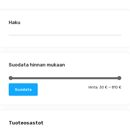
Haku
Suodata hinnan mukaan
Minim
Maks
Hinta:
30 €
—
810 €
Suodata
Tuoteosastot