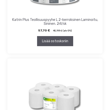
Katrin Plus Teollisuuspyyhe L 2-kerroksinen Laminoitu,
Sininen. 2rll/sk
57,70
€
45,98
€
(alv 0%)
Lisää ostoskoriin