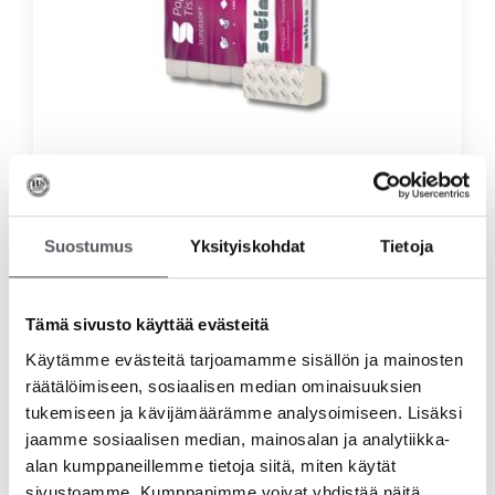
Satino Prestige Käsipyyhe V-fold, 4000 arkkia
62,70
€
49,96
€
(alv 0%)
Lisää ostoskoriin
Suostumus
Yksityiskohdat
Tietoja
Tämä sivusto käyttää evästeitä
Käytämme evästeitä tarjoamamme sisällön ja mainosten
räätälöimiseen, sosiaalisen median ominaisuuksien
tukemiseen ja kävijämäärämme analysoimiseen. Lisäksi
jaamme sosiaalisen median, mainosalan ja analytiikka-
alan kumppaneillemme tietoja siitä, miten käytät
sivustoamme. Kumppanimme voivat yhdistää näitä