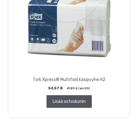
Tork Xpress® Multifold käsipyyhe H2
52,57
€
41,89
€
(alv 0%)
Lisää ostoskoriin