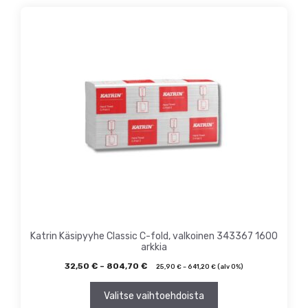
Tällä
tuotteella
on
useampi
muunnelma.
Voit
tehdä
valinnat
tuotteen
sivulla.
Katrin Käsipyyhe Classic C-fold, valkoinen 343367 1600
arkkia
32,50
€
–
804,70
€
25,90
€
–
641,20
€
(alv 0%)
Valitse vaihtoehdoista