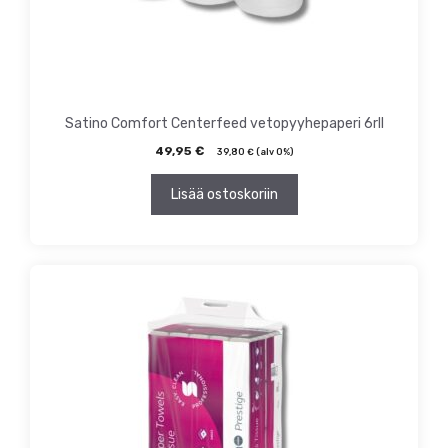
Satino Comfort Centerfeed vetopyyhepaperi 6rll
49,95
€
39,80
€
(alv 0%)
Lisää ostoskoriin