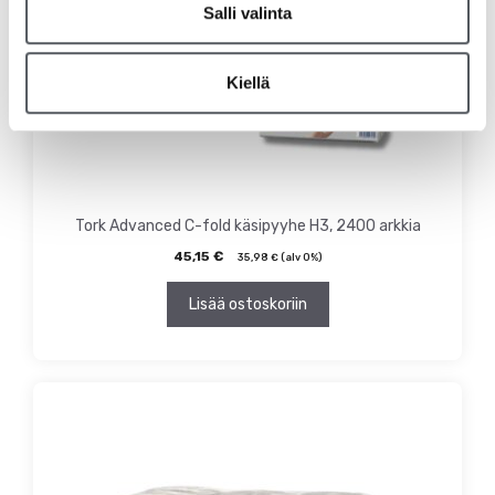
Salli valinta
Kiellä
Tork Advanced C-fold käsipyyhe H3, 2400 arkkia
45,15
€
35,98
€
(alv 0%)
Lisää ostoskoriin