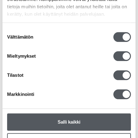
tietoja muihin tietoihin, joita olet antanut heille tai joita on
kerätty, kun olet käyttänyt heidän palvelujaan.
Suostumuksen
Välttämätön
valinta
Satino Prestige Käsipyyhe Z-fold, 3750 arkkia
Mieltymykset
60,15
€
47,93
€
(alv 0%)
Tilastot
Lisää ostoskoriin
Markkinointi
Salli kaikki