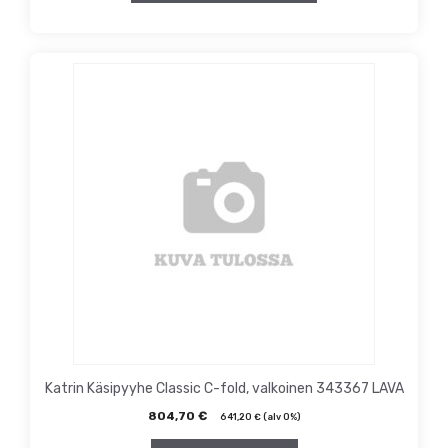
Katrin Käsipyyhe Classic C-fold, valkoinen 343367 LAVA
804,70
€
641,20
€
(alv 0%)