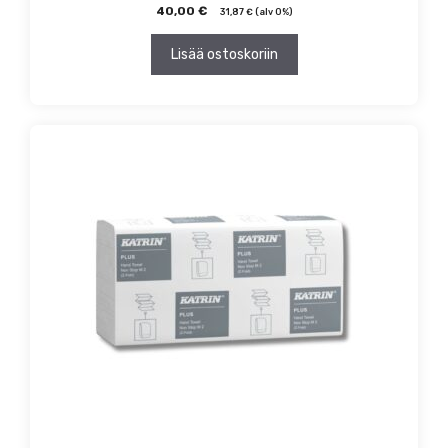
40,00
€
31,87
€
(alv 0%)
Lisää ostoskoriin