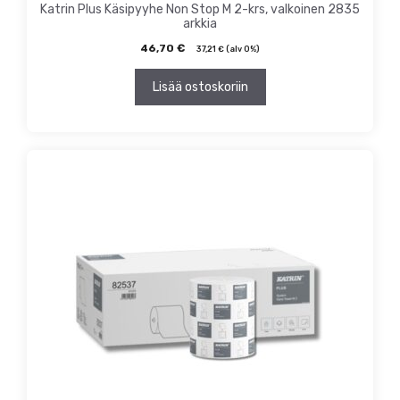
Katrin Plus Käsipyyhe Non Stop M 2-krs, valkoinen 2835
arkkia
46,70
€
37,21
€
(alv 0%)
Lisää ostoskoriin