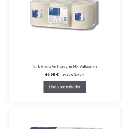
Tork Basic Vetopyyhe M2 Valkoinen
49,95
€
39,80
€
(alv 0%)
Lisää ostoskoriin