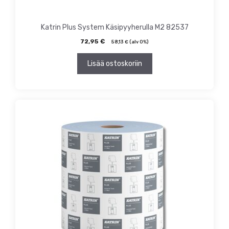
Katrin Plus System Käsipyyherulla M2 82537
72,95
€
58,13
€
(alv 0%)
Lisää ostoskoriin