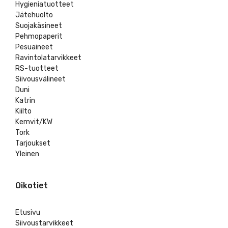
Hygieniatuotteet
Jätehuolto
Suojakäsineet
Pehmopaperit
Pesuaineet
Ravintolatarvikkeet
RS-tuotteet
Siivousvälineet
Duni
Katrin
Kiilto
Kemvit/KW
Tork
Tarjoukset
Yleinen
Oikotiet
Etusivu
Siivoustarvikkeet