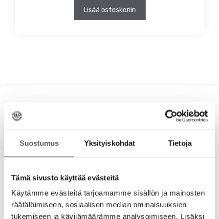
Lisää ostoskoriin
Haku
Suostumus
Yksityiskohdat
Tietoja
Suodata hinnan mukaan
Tämä sivusto käyttää evästeitä
Käytämme evästeitä tarjoamamme sisällön ja mainosten
räätälöimiseen, sosiaalisen median ominaisuuksien
Minim
Maks
Hinta:
20 €
—
50 €
tukemiseen ja kävijämäärämme analysoimiseen. Lisäksi
Suodata