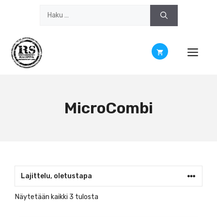
Siirry
Haku:
sisältöön
MicroCombi
Näytetään kaikki 3 tulosta