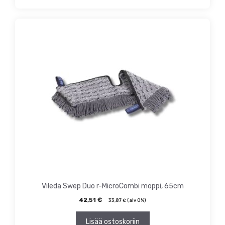
Vileda Swep Duo r-MicroCombi moppi, 65cm
42,51
€
33,87
€
(alv 0%)
Lisää ostoskoriin