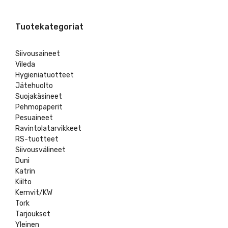
Tuotekategoriat
Siivousaineet
Vileda
Hygieniatuotteet
Jätehuolto
Suojakäsineet
Pehmopaperit
Pesuaineet
Ravintolatarvikkeet
RS-tuotteet
Siivousvälineet
Duni
Katrin
Kiilto
Kemvit/KW
Tork
Tarjoukset
Yleinen