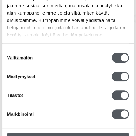
jaamme sosiaalisen median, mainosalan ja analytiikka-
alan kumppaneillemme tietoja siitä, miten käytät
sivustoamme. Kumppanimme voivat yhdistää näitä
tietoja muihin tietoihin, joita olet antanut heille tai joita on
Tuoteosastot
kerätty, kun olet käyttänyt heidän palvelujaan.
Siivousaineet
Suostumuksen
Välttämätön
valinta
Vileda
Hygieniatuotteet
Mieltymykset
Jätehuolto
Tilastot
Suojakäsineet
Markkinointi
Pehmopaperit
Pesuaineet