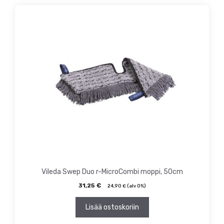
Vileda Swep Duo r-MicroCombi moppi, 50cm
31,25
€
24,90
€
(alv 0%)
Lisää ostoskoriin