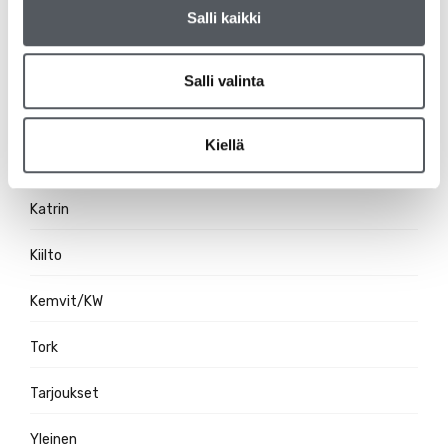
Salli kaikki
Ravintolatarvikkeet
RS-tuotteet
Salli valinta
Siivousvälineet
Kiellä
Duni
Katrin
Kiilto
Kemvit/KW
Tork
Tarjoukset
Yleinen