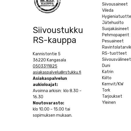
Siivousaineet
Vileda
Hygieniatuott
Jätehuolto
Siivoustukku
Suojakäsineet
Pehmopaperit
RS-kauppa
Pesuaineet
Ravintolatarvi
RS-tuotteet
Kannistontie 5
Siivousvälinee
36220 Kangasala
Duni
0503311825
Katrin
asiakaspalvelu@rstukku.fi
Kiilto
Asiakaspalvelun
Kemvit/KW
aukioloajat:
Tork
Avoinna arkisin: klo 8.30 –
Tarjoukset
16.30
Yleinen
Noutovarasto:
klo 10.00 – 15.00 tai
sopimuksen mukaan.