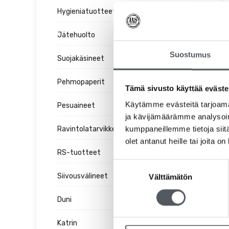
Hygieniatuotteet
Jätehuolto
Suostumus
Suojakäsineet
Pehmopaperit
Tämä sivusto käyttää eväste
Käytämme evästeitä tarjoama
Pesuaineet
ja kävijämäärämme analysoim
kumppaneillemme tietoja siitä
Ravintolatarvikkeet
olet antanut heille tai joita o
RS-tuotteet
Suostumuksen
Siivousvälineet
Välttämätön
valinta
Duni
Katrin