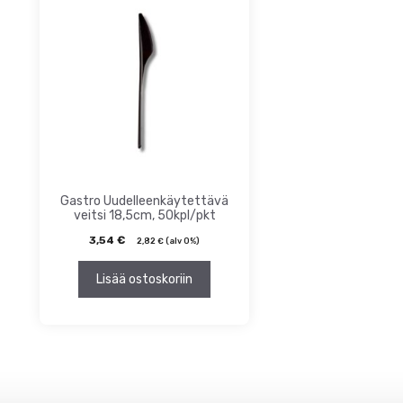
ta
inta
Gastro Uudelleenkäytettävä
veitsi 18,5cm, 50kpl/pkt
3,54
€
2,82
€
(alv 0%)
Lisää ostoskoriin