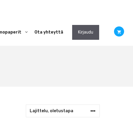
mopaperit
Ota yhteyttä
Kirjaudu