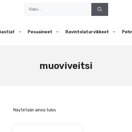
Haku:
öastiat
Pesuaineet
Ravintolatarvikkeet
Peh
muoviveitsi
Näytetään ainoa tulos