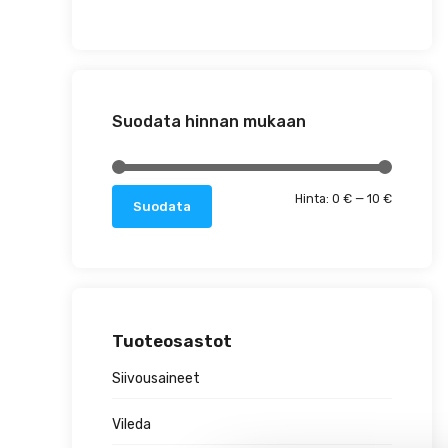
Suodata hinnan mukaan
Minimihin
Maksimih
Hinta:
0 €
—
10 €
Suodata
Tuoteosastot
Siivousaineet
Vileda