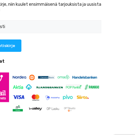
kirje, niin kuulet ensimmäisenä tarjouksista ja uusista
!
at