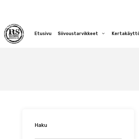
Siirry
sisältöön
Etusivu
Siivoustarvikkeet
Kertakäytt
Haku