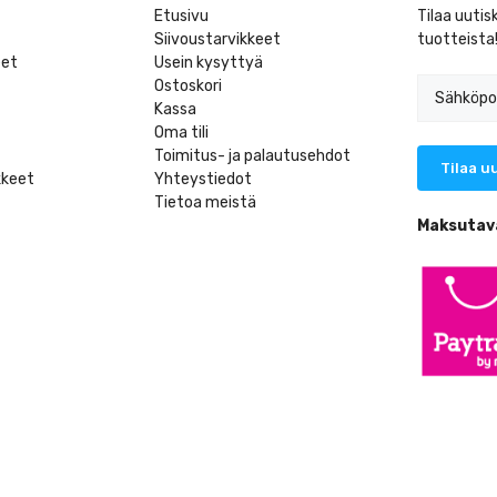
Etusivu
Tilaa uutis
Siivoustarvikkeet
tuotteista
eet
Usein kysyttyä
Ostoskori
Kassa
Oma tili
Toimitus- ja palautusehdot
kkeet
Yhteystiedot
Tietoa meistä
t
Maksutav